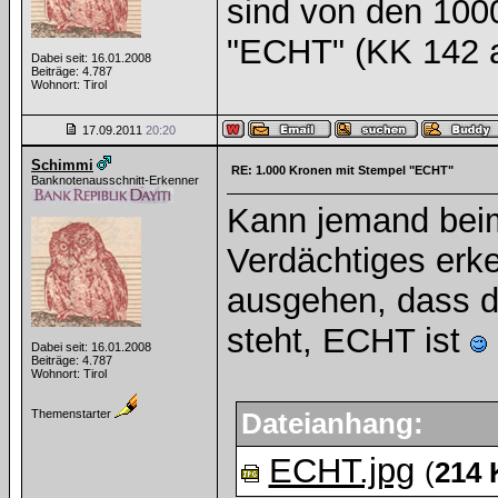
sind von den 100
"ECHT" (KK 142 a
Dabei seit: 16.01.2008
Beiträge: 4.787
Wohnort: Tirol
17.09.2011
20:20
Schimmi
RE: 1.000 Kronen mit Stempel "ECHT"
Banknotenausschnitt-Erkenner
Kann jemand bei
Verdächtiges erk
ausgehen, dass d
steht, ECHT ist
Dabei seit: 16.01.2008
Beiträge: 4.787
Wohnort: Tirol
Themenstarter
Dateianhang:
ECHT.jpg
(
214