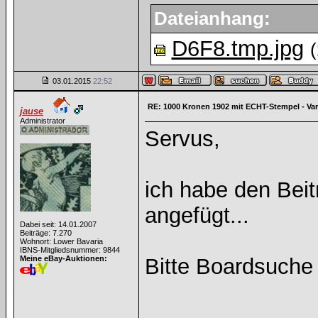
Dateianhang:
D6F8.tmp.jpg
(
03.01.2015
22:52
RE: 1000 Kronen 1902 mit ECHT-Stempel - Va
jause
Administrator
Servus,
ich habe den Bei
angefügt...
Dabei seit: 14.01.2007
Beiträge: 7.270
Wohnort: Lower Bavaria
IBNS-Mitgliedsnummer: 9844
Meine eBay-Auktionen:
Bitte Boardsuche
______________