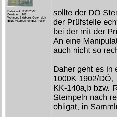
sollte der DÖ Ste
Dabei seit: 12.08.2007
Beiträge: 1.202
Wohnort: Salzburg, Österreich
der Prüfstelle ec
IBNS-Mitgliedsnummer: keine
bei der mit der P
An eine Manipula
auch nicht so rec
Daher geht es in 
1000K 1902/DÖ,
KK-140a,b bzw. R
Stempeln nach re
obligat, in Samm