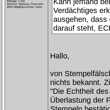
Kann jemand be
Beiträge: 1.202
Wohnort: Salzburg, Österreich
IBNS-Mitgliedsnummer: keine
Verdächtiges er
ausgehen, dass 
darauf steht, EC
Hallo,
von Stempelfälsch
nichts bekannt. Z
"Die Echtheit de
Überlastung der P
Stempeln bestätig