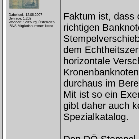
Faktum ist, dass 
Dabei seit: 12.08.2007
Beiträge: 1.202
Wohnort: Salzburg, Österreich
richtigen Banknot
IBNS-Mitgliedsnummer: keine
Stempelverschieb
dem Echtheitszert
horizontale Vers
Kronenbanknoten
durchaus im Bere
Mit ist so ein Exe
gibt daher auch 
Spezialkatalog.