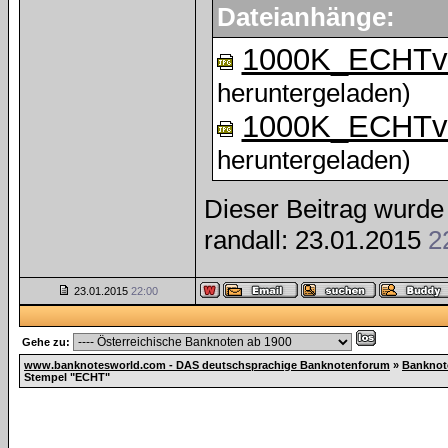
Dateianhänge:
1000K_ECHTva
heruntergeladen)
1000K_ECHTva
heruntergeladen)
Dieser Beitrag wurde 
randall: 23.01.2015
2
23.01.2015
22:00
Gehe zu:
www.banknotesworld.com - DAS deutschsprachige Banknotenforum
»
Banknot
Stempel "ECHT"