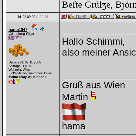
Beſte Grüſʒe, Björ
22.09.2011
22:22
hama1947
Valkenburg-Pilger
Hallo Schimmi,
also meiner Ansic
Dabei seit: 07.11.2005
Beiträge: 1.678
Wohnort: Wien
______________
IBNS-Mitgliedsnummer: keine
Meine eBay-Auktionen:
Gruß aus Wien
Martin
hama