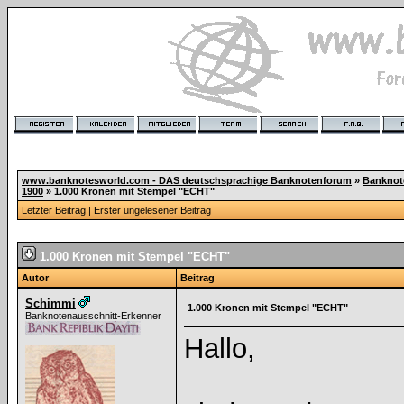
www.banknotesworld.com - DAS deutschsprachige Banknotenforum
»
Banknot
1900
»
1.000 Kronen mit Stempel "ECHT"
Letzter Beitrag
|
Erster ungelesener Beitrag
1.000 Kronen mit Stempel "ECHT"
Autor
Beitrag
Schimmi
1.000 Kronen mit Stempel "ECHT"
Banknotenausschnitt-Erkenner
Hallo,