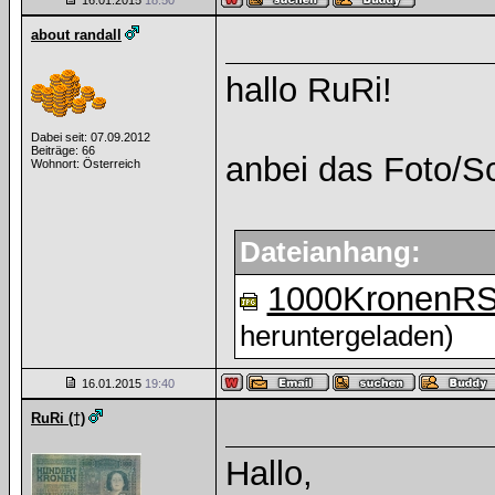
16.01.2015
18:50
about randall
hallo RuRi!
Dabei seit: 07.09.2012
Beiträge: 66
anbei das Foto/S
Wohnort: Österreich
Dateianhang:
1000KronenRS
heruntergeladen)
16.01.2015
19:40
RuRi (†)
Hallo,