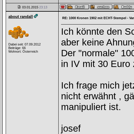
03.01.2015
23:13
about randall
RE: 1000 Kronen 1902 mit ECHT-Stempel - Va
Ich könnte den S
aber keine Ahnung
Dabei seit: 07.09.2012
Beiträge: 66
Der "normale" 10
Wohnort: Österreich
in IV mit 30 Euro
Ich frage mich je
nicht erwähnt , g
manipuliert ist.
josef