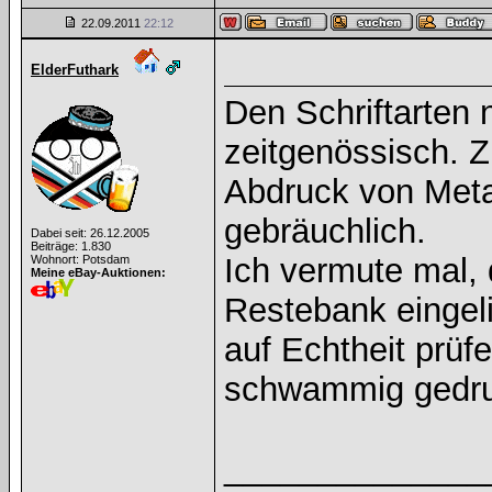
22.09.2011
22:12
ElderFuthark
Den Schriftarten 
zeitgenössisch. 
Abdruck von Meta
gebräuchlich.
Dabei seit: 26.12.2005
Beiträge: 1.830
Ich vermute mal, 
Wohnort: Potsdam
Meine eBay-Auktionen:
Restebank eingel
auf Echtheit prüfe
schwammig gedruc
______________