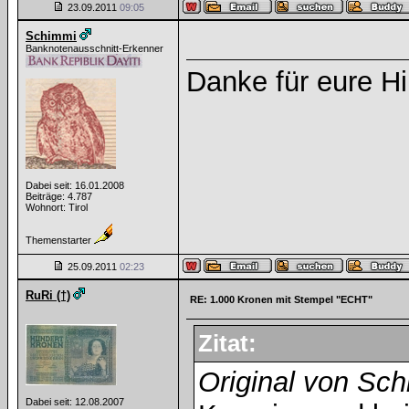
23.09.2011
09:05
Schimmi
Banknotenausschnitt-Erkenner
Danke für eure Hi
Dabei seit: 16.01.2008
Beiträge: 4.787
Wohnort: Tirol
Themenstarter
25.09.2011
02:23
RuRi (†)
RE: 1.000 Kronen mit Stempel "ECHT"
Zitat:
Original von Sc
Dabei seit: 12.08.2007