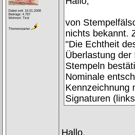
Hallo,
Dabei seit: 16.01.2008
Beiträge: 4.787
Wohnort: Tirol
von Stempelfälsc
Themenstarter
nichts bekannt. 
"Die Echtheit d
Überlastung der 
Stempeln bestäti
Nominale entschi
Kennzeichnung m
Signaturen (links
Hallo,