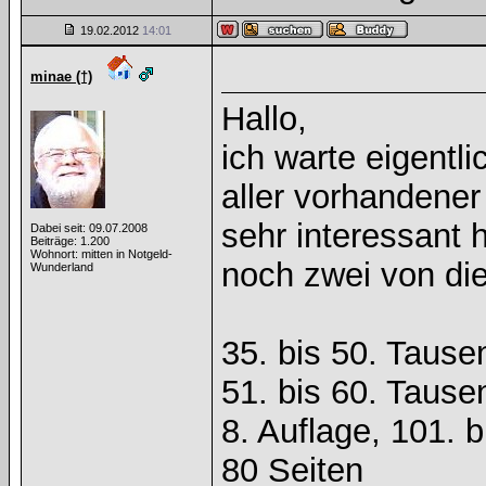
19.02.2012
14:01
minae (†)
Hallo,
ich warte eigentl
aller vorhandener
sehr interessant 
Dabei seit: 09.07.2008
Beiträge: 1.200
Wohnort: mitten in Notgeld-
noch zwei von die
Wunderland
35. bis 50. Tause
51. bis 60. Tause
8. Auflage, 101. 
80 Seiten