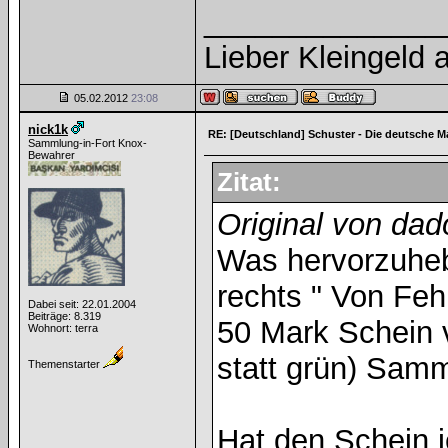
______________
Lieber Kleingeld a
05.02.2012
23:08
nick1k
RE: [Deutschland] Schuster - Die deutsche M
Sammlung-in-Fort Knox-
Bewahrer
Zitat:
Original von dad
Was hervorzuhebe
rechts " Von Fehl
Dabei seit: 22.01.2004
Beiträge: 8.319
50 Mark Schein 
Wohnort: terra
statt grün) Samm
Themenstarter
Hat den Schein