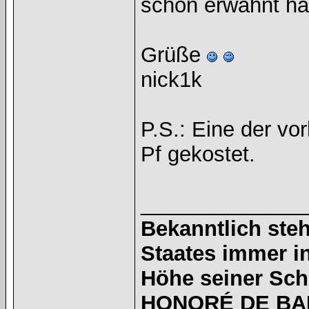
schon erwähnt hat
Grüße
nick1k
P.S.: Eine der vo
Pf gekostet.
______________
Bekanntlich steh
Staates immer i
Höhe seiner Sc
HONORÉ DE BAL