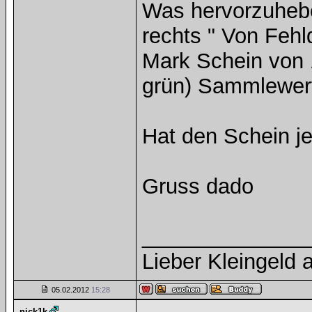
Was hervorzuheben
rechts " Von Fehld
Mark Schein von 
grün) Sammlewert
Hat den Schein 
Gruss dado
______________
Lieber Kleingeld a
05.02.2012
15:28
nick1k