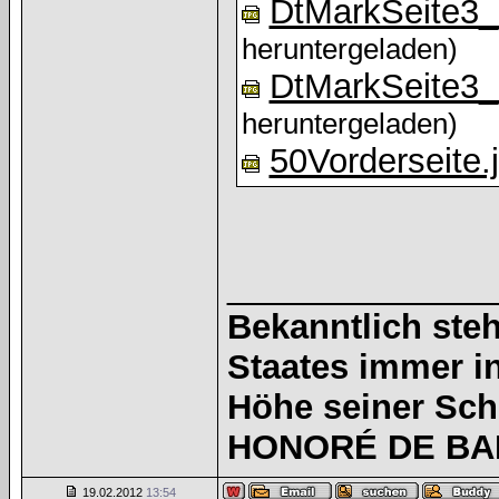
DtMarkSeite3_
heruntergeladen)
DtMarkSeite3_
heruntergeladen)
50Vorderseite.
______________
Bekanntlich steh
Staates immer i
Höhe seiner Sc
HONORÉ DE BAL
19.02.2012
13:54