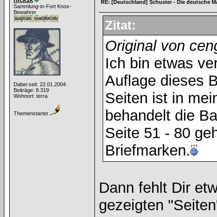
RE: [Deutschland] Schuster - Die deutsche M
Sammlung-in-Fort Knox-
Bewahrer
Zitat:
Original von cen
Ich bin etwas ve
Auflage dieses B
Dabei seit: 22.01.2004
Beiträge: 8.319
Seiten ist in me
Wohnort: terra
behandelt die Ba
Themenstarter
Seite 51 - 80 ge
Briefmarken.
Dann fehlt Dir et
gezeigten "Seiten