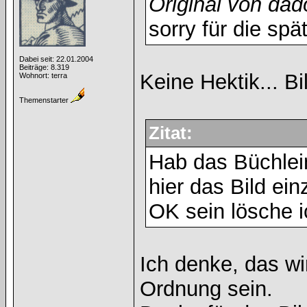
Original von dad
sorry für die spä
Dabei seit: 22.01.2004
Beiträge: 8.319
Keine Hektik... Bi
Wohnort: terra
Themenstarter
Zitat:
Hab das Büchlein
hier das Bild ein
OK sein lösche i
Ich denke, das w
Ordnung sein.