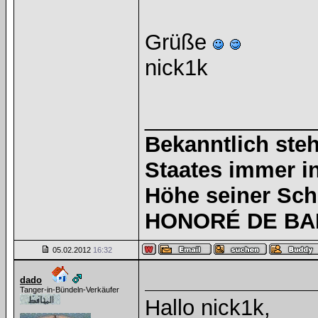
Grüße
nick1k
______________
Bekanntlich steh
Staates immer i
Höhe seiner Sc
HONORÉ DE BAL
05.02.2012
16:32
dado
Tanger-in-Bündeln-Verkäufer
Hallo nick1k,