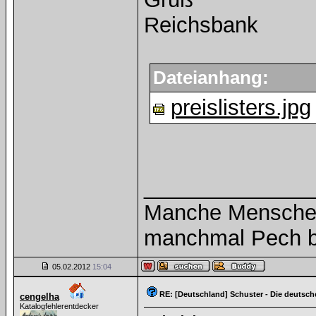
Reichsbank
Dateianhang:
preislisters.jpg
______________
Manche Menschen
manchmal Pech b
05.02.2012
15:04
RE: [Deutschland] Schuster - Die deutsch
cengelha
Katalogfehlerentdecker