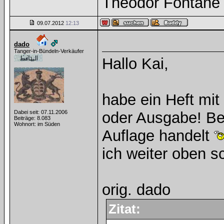
Theodor Fontane
09.07.2012
12:13
dado
Tanger-in-Bündeln-Verkäufer
Hallo Kai,
habe ein Heft mi
Dabei seit: 07.11.2006
oder Ausgabe! Be
Beiträge: 8.083
Wohnort: im Süden
Auflage handelt
ich weiter oben 
orig. dado
Zitat: