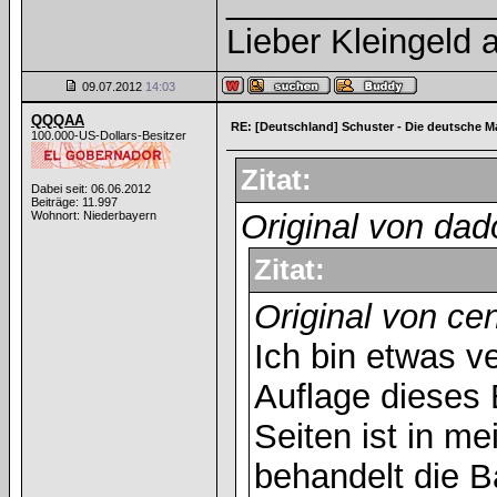
______________
Lieber Kleingeld a
09.07.2012
14:03
QQQAA
RE: [Deutschland] Schuster - Die deutsche M
100.000-US-Dollars-Besitzer
Zitat:
Dabei seit: 06.06.2012
Beiträge: 11.997
Original von dad
Wohnort: Niederbayern
Zitat:
Original von ce
Ich bin etwas ve
Auflage dieses 
Seiten ist in m
behandelt die B