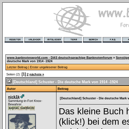
www.banknotesworld.com - DAS deutschsprachige Banknotenforum
»
Sonstig
deutsche Mark von 1914 -1924
Letzter Beitrag
|
Erster ungelesener Beitrag
[1]
Seiten (2):
2
nächste »
[Deutschland] Schuster - Die deutsche Mark von 1914 -1924
Autor
Beitrag
nick1k
[Deutschland] Schuster - Die deutsche Mark 
Sammlung-in-Fort Knox-
Bewahrer
Das kleine Buch h
(klick!) bei dem 