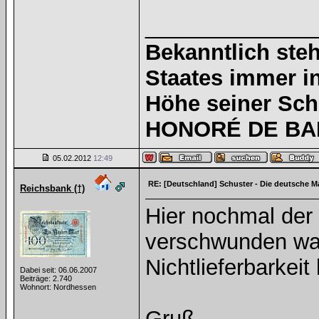
______________
Bekanntlich steh
Staates immer i
Höhe seiner Sc
HONORÉ DE BAL
05.02.2012
12:49
RE: [Deutschland] Schuster - Die deutsche M
Reichsbank (†)
Hier nochmal der
verschwunden war
Nichtlieferbarkeit
Dabei seit: 06.06.2007
Beiträge: 2.740
Wohnort: Nordhessen
Gruß