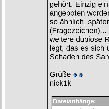
gehört. Einzig ein
angeboten worden
so ähnlich, späte
(Fragezeichen)...
weitere dubiose 
legt, das es sic
Schaden des Sam
Grüße
nick1k
Dateianhänge: