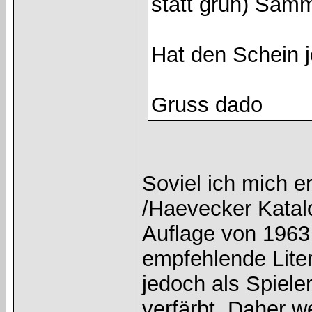
statt grün) Samm
Hat den Schein
Gruss dado
Soviel ich mich e
/Haevecker Katal
Auflage von 1963
empfehlende Liter
jedoch als Spiel
verfärbt. Daher we