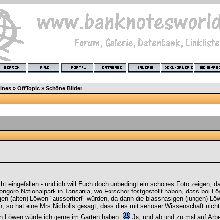
ines
»
OffTopic
»
Schöne Bilder
nicht eingefallen - und ich will Euch doch unbedingt ein schönes Foto zeigen,
ongoro-Nationalpark in Tansania, wo Forscher festgestellt haben, dass bei L
en (alten) Löwen "aussortiert" würden, da dann die blassnasigen (jungen) L
n, so hat eine Mrs Nicholls gesagt, dass dies mit seriöser Wissenschaft nicht
den Löwen würde ich gerne im Garten haben.
Ja, und ab und zu mal auf Ar