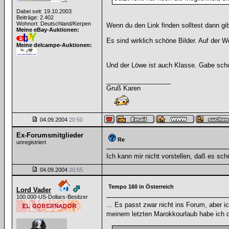
Dabei seit: 19.10.2003
Beiträge: 2.402
Wohnort: Deutschland/Kerpen
Wenn du den Link finden solltest dann gib
Meine eBay-Auktionen:
Es sind wirklich schöne Bilder. Auf der
Meine delcampe-Auktionen:
Und der Löwe ist auch Klasse. Gabe sch
__________________
Gruß Karen
04.09.2004
20:50
Ex-Forumsmitglieder
Re
unregistriert
Ich kann mir nicht vorstellen, daß es sc
04.09.2004
20:55
Tempo 160 in Österreich
Lord Vader
100.000-US-Dollars-Besitzer
... Es passt zwar nicht ins Forum, aber i
meinem letzten Marokkourlaub habe ich 