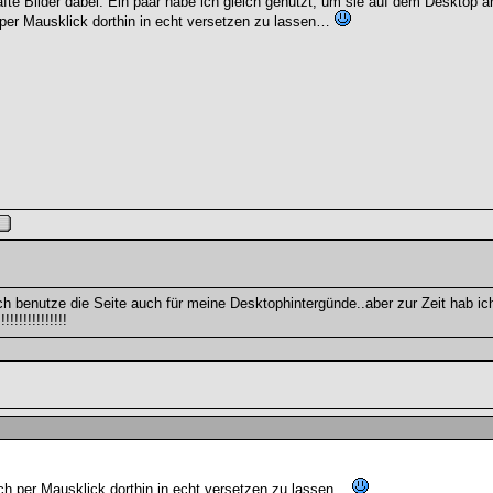
afte Bilder dabei. Ein paar habe ich gleich genutzt, um sie auf dem Desktop a
h per Mausklick dorthin in echt versetzen zu lassen…
.. Ich benutze die Seite auch für meine Desktophintergünde..aber zur Zeit hab i
!!!!!!!!!!!!
sich per Mausklick dorthin in echt versetzen zu lassen…