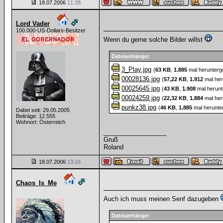
18.07.2006
11:28
Lord Vader
100.000-US-Dollars-Besitzer
Wenn du gerne solche Bilder willst
Dateianhänge:
3_Play.jpg
(
63 KB
,
1.885
mal herunterg
00028136.jpg
(
57,22 KB
,
1.912
mal her
00025645.jpg
(
43 KB
,
1.908
mal herunt
00024259.jpg
(
22,32 KB
,
1.884
mal her
punkz38.jpg
(
46 KB
,
1.885
mal herunte
Dabei seit: 29.05.2005
Beiträge: 12.555
Wohnort: Österreich
__________________
Gruß
Roland
18.07.2006
13:16
Chaos_Is_Me
Auch ich muss meinen Senf dazugeben
Dateianhänge: