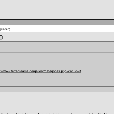
geladen)
p://www.terradreams.de/gallery/categories.php?cat_id=3
.