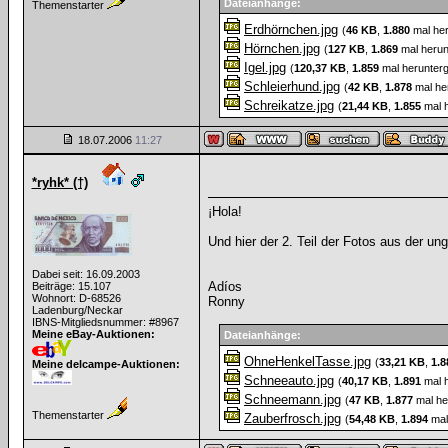
Dateianhänge:
Themenstarter
Erdhörnchen.jpg
(
46 KB
,
1.880
mal her
Hörnchen.jpg
(
127 KB
,
1.869
mal herun
Igel.jpg
(
120,37 KB
,
1.859
mal herunterg
Schleierhund.jpg
(
42 KB
,
1.878
mal he
Schreikatze.jpg
(
21,44 KB
,
1.855
mal h
18.07.2006
11:27
*ryhk* (†)
¡Hola!
Und hier der 2. Teil der Fotos aus der unga
Dabei seit: 16.09.2003
Adíos
Beiträge: 15.107
Wohnort: D-68526
Ronny
Ladenburg/Neckar
IBNS-Mitgliedsnummer: #8967
Meine eBay-Auktionen:
Dateianhänge:
OhneHenkelTasse.jpg
(
33,21 KB
,
1.8
Meine delcampe-Auktionen:
Schneeauto.jpg
(
40,17 KB
,
1.891
mal h
Schneemann.jpg
(
47 KB
,
1.877
mal he
Themenstarter
Zauberfrosch.jpg
(
54,48 KB
,
1.894
mal