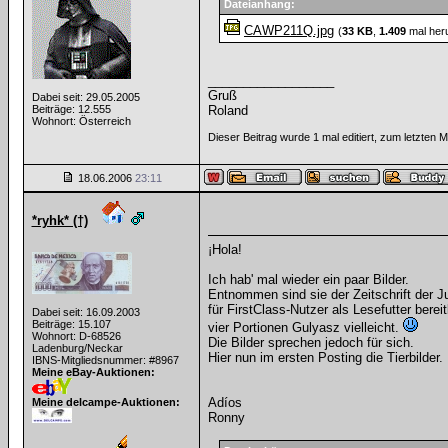
Dateianhang:
CAWP211Q.jpg
(
33 KB
,
1.409
mal her
__________________
Gruß
Dabei seit: 29.05.2005
Beiträge: 12.555
Roland
Wohnort: Österreich
Dieser Beitrag wurde 1 mal editiert, zum letzten
18.06.2006
23:11
*ryhk* (†)
¡Hola!
Ich hab' mal wieder ein paar Bilder.
Entnommen sind sie der Zeitschrift der J
für FirstClass-Nutzer als Lesefutter ber
Dabei seit: 16.09.2003
Beiträge: 15.107
vier Portionen Gulyasz vielleicht.
Wohnort: D-68526
Die Bilder sprechen jedoch für sich.
Ladenburg/Neckar
Hier nun im ersten Posting die Tierbilder.
IBNS-Mitgliedsnummer: #8967
Meine eBay-Auktionen:
Adíos
Meine delcampe-Auktionen:
Ronny