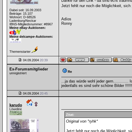
Danke für den Link - da sind echt traumh
Jetzt fehlt nur noch die Möglichkeit, sic
Dabei seit: 16.09.2003
Beiträge: 15.107
Wohnort: D-68526
Adíos
Ladenburg/Neckar
Ronny
IBNS-Mitgliedsnummer: #8967
Meine eBay-Auktionen:
Meine delcampe-Auktionen:
Themenstarter
04.09.2004
20:39
Ex-Forumsmitglieder
Re
unregistriert
...ja das würde wohl jeder gern...........
jedenfalls es sind sehr schöne Bilder !!!!!!!!!
04.09.2004
20:45
karudo
Löweline
Zitat:
Original von *ryhk*
Jetzt fehlt nur noch die Möglichkeit, 