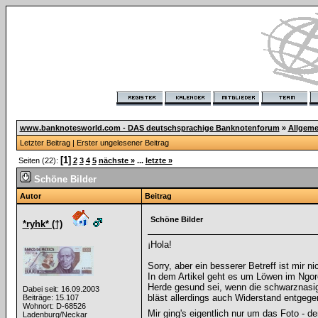
www.banknotesworld.com - DAS deutschsprachige Banknotenforum
»
Allgeme
Letzter Beitrag
|
Erster ungelesener Beitrag
[1]
Seiten (22):
2
3
4
5
nächste »
...
letzte »
Schöne Bilder
Autor
Beitrag
Schöne Bilder
*ryhk* (†)
¡Hola!
Sorry, aber ein besserer Betreff ist mir 
In dem Artikel geht es um Löwen im Ngor
Herde gesund sei, wenn die schwarznasig
Dabei seit: 16.09.2003
bläst allerdings auch Widerstand entgege
Beiträge: 15.107
Wohnort: D-68526
Mir ging's eigentlich nur um das Foto - 
Ladenburg/Neckar