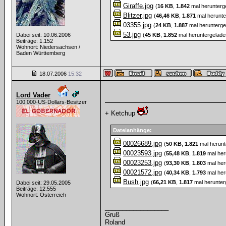
Giraffe.jpg
(
16 KB
,
1.842
mal herunterg
Blitzer.jpg
(
46,46 KB
,
1.871
mal herunte
03355.jpg
(
24 KB
,
1.887
mal herunterge
53.jpg
Dabei seit: 10.06.2006
(
45 KB
,
1.852
mal heruntergelade
Beiträge: 1.152
Wohnort: Niedersachsen /
Baden Württemberg
18.07.2006
15:32
Lord Vader
100.000-US-Dollars-Besitzer
+ Ketchup
Dateianhänge:
00026689.jpg
(
50 KB
,
1.821
mal herunt
00023593.jpg
(
55,48 KB
,
1.819
mal her
00023253.jpg
(
93,30 KB
,
1.803
mal her
00021572.jpg
(
40,34 KB
,
1.793
mal her
Bush.jpg
(
66,21 KB
,
1.817
mal herunter
Dabei seit: 29.05.2005
Beiträge: 12.555
Wohnort: Österreich
__________________
Gruß
Roland