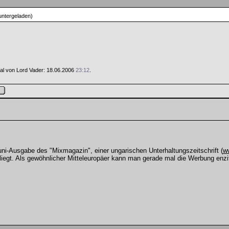
untergeladen)
 Mal von Lord Vader: 18.06.2006
23:12
.
uni-Ausgabe des "Mixmagazin", einer ungarischen Unterhaltungszeitschrift (
w
eitliegt. Als gewöhnlicher Mitteleuropäer kann man gerade mal die Werbung en