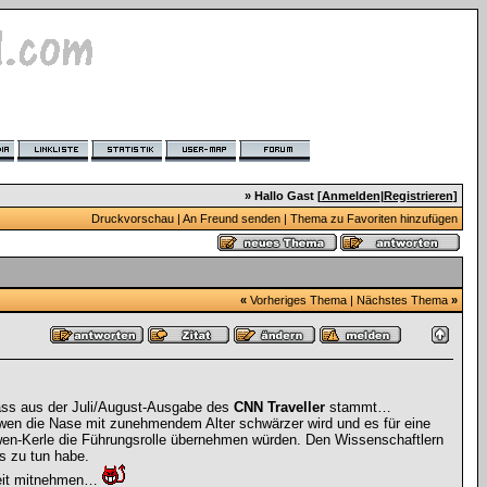
» Hallo Gast [
Anmelden
|
Registrieren
]
Druckvorschau
|
An Freund senden
|
Thema zu Favoriten hinzufügen
«
Vorheriges Thema
|
Nächstes Thema
»
 dass aus der Juli/August-Ausgabe des
CNN Traveller
stammt…
öwen die Nase mit zunehmendem Alter schwärzer wird und es für eine
öwen-Kerle die Führungsrolle übernehmen würden. Den Wissenschaftlern
s zu tun habe.
beit mitnehmen…