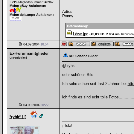
IBNS-Mitgliedsnummer: #8967
Meine eBay-Auktionen:
Adíos
Meine delcampe-Auktionen:
Ronny
Dateianhang:
Löwe.jpg
(
49,03 KB
,
2.004
mal herunter
04.09.2004
18:54
Ex-Forumsmitglieder
RE: Schöne Bilder
unregistriert
@ ryhk
sehr schönes Bild..................
Ich sehe schon seit fast 2 Jahren bei
htt
ich finde es sind echt tolle Fotos............
04.09.2004
20:22
*ryhk* (†)
¡Hola!