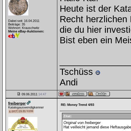
Heute ist der Ka
Recht herzlichen 
Dabei seit: 16.04.2011
Beiträge: 35
die du hier investi
Wohnort: Krauschwitz
Meine eBay-Auktionen:
Bist eben ein Me
______________
Tschüss
Andi
09.06.2011
14:47
freiberger
RE: Money Trend 4/93
Katalogauswendigkenner
Zitat:
Original von freiberger
Hat veilleicht jemand diese Heftausgab