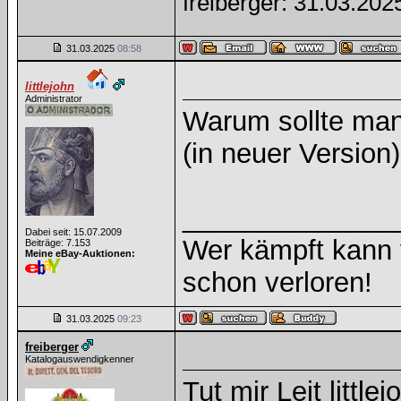
freiberger: 31.03.20
31.03.2025
08:58
littlejohn
Administrator
Warum sollte ma
(in neuer Version
______________
Dabei seit: 15.07.2009
Wer kämpft kann v
Beiträge: 7.153
Meine eBay-Auktionen:
schon verloren!
31.03.2025
09:23
freiberger
Katalogauswendigkenner
Tut mir Leit littl