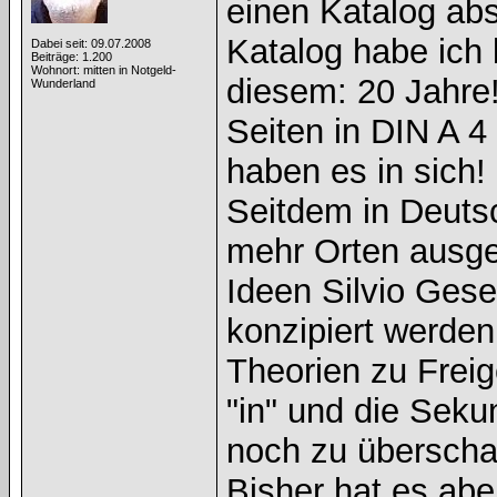
einen Katalog ab
Katalog habe ich 
Dabei seit: 09.07.2008
Beiträge: 1.200
Wohnort: mitten in Notgeld-
diesem: 20 Jahre!
Wunderland
Seiten in DIN A 
haben es in sich!
Seitdem in Deuts
mehr Orten ausge
Ideen Silvio Gese
konzipiert werden
Theorien zu Freige
"in" und die Seku
noch zu überscha
Bisher hat es abe