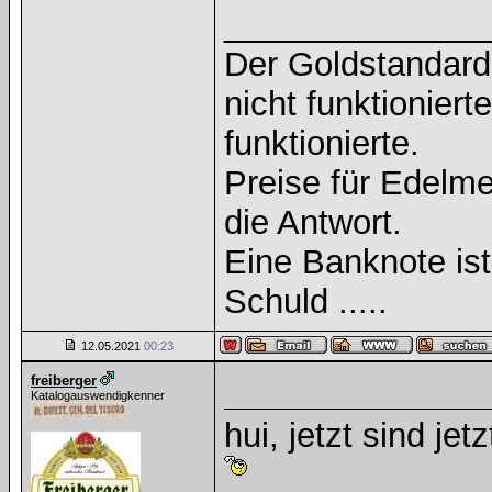
______________
Der Goldstandard 
nicht funktioniert
funktionierte.
Preise für Edelmet
die Antwort.
Eine Banknote is
Schuld .....
12.05.2021
00:23
freiberger
Katalogauswendigkenner
hui, jetzt sind jet