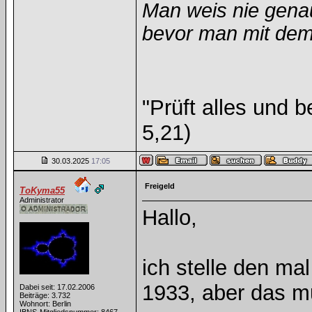
Man weis nie gena
bevor man mit dem 
"Prüft alles und 
5,21)
30.03.2025
17:05
Freigeld
ToKyma55
Administrator
Hallo,
ich stelle den mal
1933, aber das m
Dabei seit: 17.02.2006
Beiträge: 3.732
Wohnort: Berlin