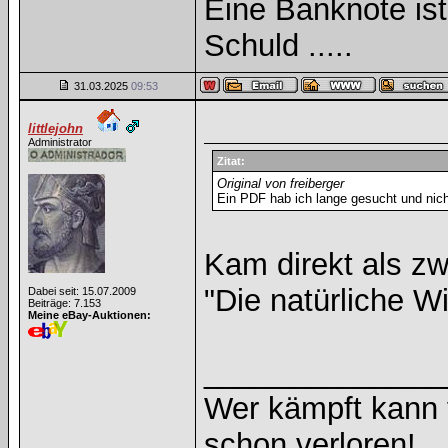
Eine Banknote is
Schuld .....
31.03.2025
09:53
littlejohn
Administrator
Zitat:
Original von freiberger
Ein PDF hab ich lange gesucht und nich
Kam direkt als zw
"Die natürliche W
Dabei seit: 15.07.2009
Beiträge: 7.153
Meine eBay-Auktionen:
______________
Wer kämpft kann v
schon verloren!