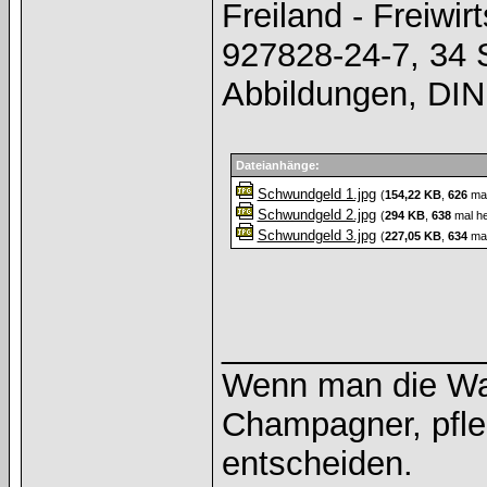
Freiland - Freiwi
927828-24-7, 34 S
Abbildungen, DIN 
Dateianhänge:
Schwundgeld 1.jpg
(
154,22 KB
,
626
mal
Schwundgeld 2.jpg
(
294 KB
,
638
mal he
Schwundgeld 3.jpg
(
227,05 KB
,
634
mal
______________
Wenn man die Wah
Champagner, pfle
entscheiden.