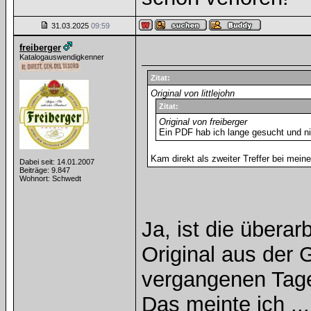
31.03.2025
09:59
freiberger
Katalogauswendigkenner
Zitat:
Original von littlejohn
Zitat:
Original von freiberger
Ein PDF hab ich lange gesucht und ni
Kam direkt als zweiter Treffer bei mein
Dabei seit: 14.01.2007
Beiträge: 9.847
Wohnort: Schwedt
Ja, ist die überar
Original aus der G
vergangenen Tag
Das meinte ich ...