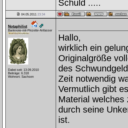
Schuld .....
04.05.2011
23:34
Notaphilist
Banknote-mit-Pinzette-Anfasser
Hallo,
wirklich ein gelu
Originalgröße voll
des Schwundgelde
Dabei seit: 13.09.2010
Beiträge: 6.318
Zeit notwendig wa
Wohnort: Sachsen
Vermutlich gibt 
Material welches 
durch seine Unke
ist.