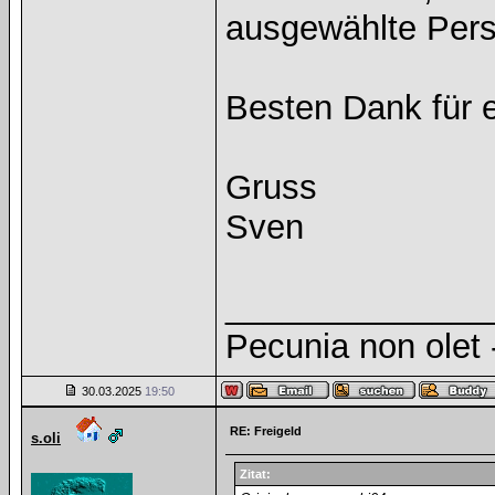
ausgewählte Pers
Besten Dank für
Gruss
Sven
______________
Pecunia non olet -
30.03.2025
19:50
RE: Freigeld
s.oli
Zitat: