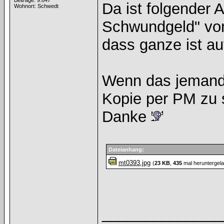
Beiträge: 9.847
Da ist folgender A
Wohnort: Schwedt
Schwundgeld" von
dass ganze ist au
Wenn das jemand 
Kopie per PM zu 
Danke
Dateianhang:
mt0393.jpg
(
23 KB
,
435
mal heruntergel
______________