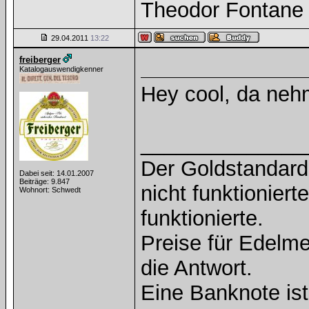
Theodor Fontane
29.04.2011
13:22
freiberger
Katalogauswendigkenner
Hey cool, da nehm
______________
Der Goldstandard 
Dabei seit: 14.01.2007
Beiträge: 9.847
nicht funktioniert
Wohnort: Schwedt
funktionierte.
Preise für Edelmet
die Antwort.
Eine Banknote is