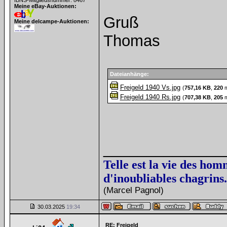
IBNS-Mitgliedsnummer: 8467
Meine eBay-Auktionen:
Gruß
Meine delcampe-Auktionen:
Thomas
Dateianhänge:
Freigeld 1940 Vs.jpg
(
757,16 KB
,
220
m
Freigeld 1940 Rs.jpg
(
707,38 KB
,
205
m
______________
Telle est la vie des hom
d'inoubliables chagrins.
(Marcel Pagnol)
30.03.2025
19:34
RE: Freigeld