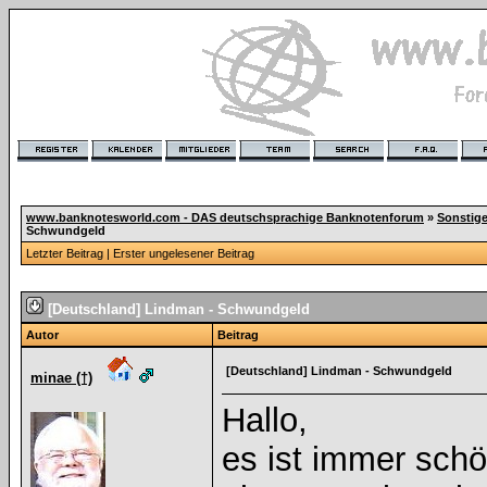
www.banknotesworld.com - DAS deutschsprachige Banknotenforum
»
Sonstig
Schwundgeld
Letzter Beitrag
|
Erster ungelesener Beitrag
[Deutschland] Lindman - Schwundgeld
Autor
Beitrag
[Deutschland] Lindman - Schwundgeld
minae (†)
Hallo,
es ist immer sch