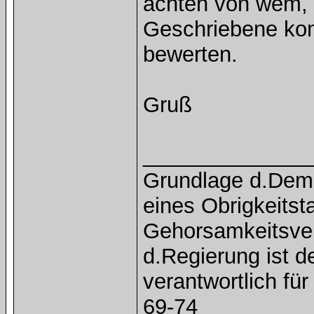
achten von wem, 
Geschriebene ko
bewerten.
Gruß
______________
Grundlage d.Demok
eines Obrigkeitst
Gehorsamkeitsver
d.Regierung ist 
verantwortlich f
69-74