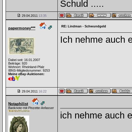
Schuld .....
29.04.2011
13:35
RE: Lindman - Schwundgeld
papermoney***
Ich nehme auch e
Dabei seit: 16.01.2007
Beiträge: 920
Wohnort: Rheinland-Pfalz
IBNS-Mitgliedsnummer: 9253
Meine eBay-Auktionen:
29.04.2011
16:22
Notaphilist
Banknote-mit-Pinzette-Anfasser
ich nehme auch e