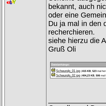
bekannt, auch nic
oder eine Gemein
Du ja mal in den
recherchieren.
siehe hierzu die 
Gruß Oli
Dateianhänge:
Schwundg_01.jpg
(
415 KB
,
523
mal her
Schwundg_02.jpg
(
404,23 KB
,
506
mal 
______________