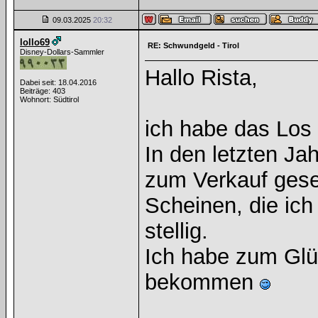
09.03.2025
20:32
lollo69
RE: Schwundgeld - Tirol
Disney-Dollars-Sammler
Hallo Rista,
Dabei seit: 18.04.2016
Beiträge: 403
Wohnort: Südtirol
ich habe das Los
In den letzten Ja
zum Verkauf gese
Scheinen, die ic
stellig.
Ich habe zum Glüc
bekommen