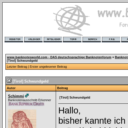
www.banknotesworld.com - DAS deutschsprachige Banknotenforum
»
Banknot
[Tirol] Schwundgeld
Letzter Beitrag
|
Erster ungelesener Beitrag
[Tirol] Schwundgeld
Autor
Beitrag
Schimmi
[Tirol] Schwundgeld
Banknotenausschnitt-Erkenner
Hallo,
bisher kannte ich