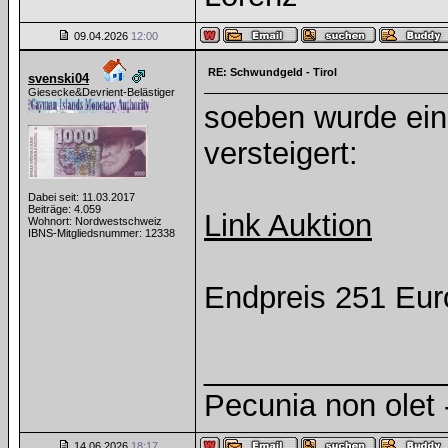
09.04.2026
12:00
RE: Schwundgeld - Tirol
svenski04
Giesecke&Devrient-Belästiger
soeben wurde ein
versteigert:
Dabei seit: 11.03.2017
Beiträge: 4.059
Link Auktion
Wohnort: Nordwestschweiz
IBNS-Mitgliedsnummer: 12338
Endpreis 251 Eur
______________
Pecunia non olet -
14.06.2026
18:17