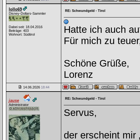
lollo69
RE: Schwundgeld - Tirol
Disney-Dollars-Sammler
Hatte ich auch au
Dabei seit: 18.04.2016
Beiträge: 403
Wohnort: Südtirol
Für mich zu teuer
Schöne Grüße,
Lorenz
14.06.2026
18:44
RE: Schwundgeld - Tirol
jause
Administrator
Servus,
der erscheint mir