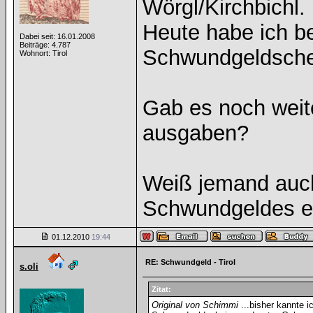
Wörgl/Kirchbichl.
Heute habe ich b
Dabei seit: 16.01.2008
Beiträge: 4.787
Schwundgeldschei
Wohnort: Tirol
Gab es noch weite
ausgaben?
Weiß jemand auc
Schwundgeldes e
01.12.2010
19:44
RE: Schwundgeld - Tirol
s.oli
Zitat:
Original von Schimmi
...bisher kannte i