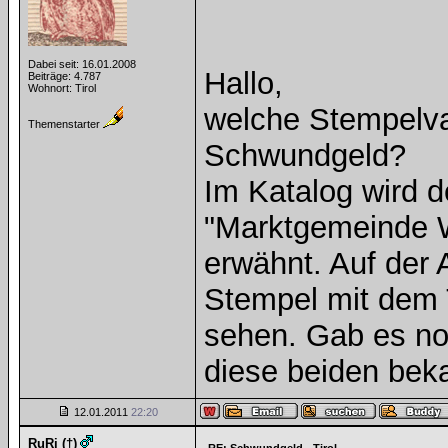
Dabei seit: 16.01.2008
Hallo,
Beiträge: 4.787
Wohnort: Tirol
welche Stempelva
Themenstarter
Schwundgeld?
Im Katalog wird 
"Marktgemeinde Wö
erwähnt. Auf der 
Stempel mit dem 
sehen. Gab es noc
diese beiden bek
12.01.2011
22:20
RuRi (†)