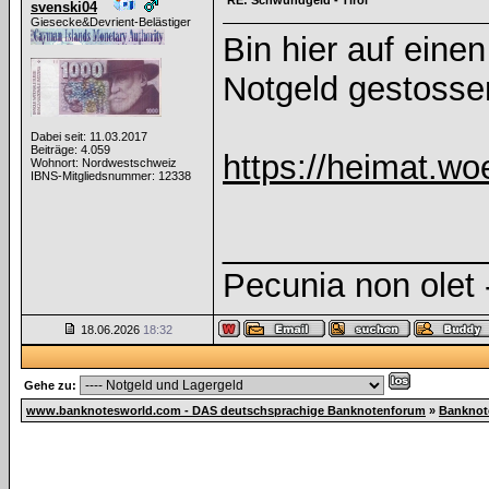
RE: Schwundgeld - Tirol
svenski04
Giesecke&Devrient-Belästiger
Bin hier auf eine
Notgeld gestosse
Dabei seit: 11.03.2017
Beiträge: 4.059
https://heimat.wo
Wohnort: Nordwestschweiz
IBNS-Mitgliedsnummer: 12338
______________
Pecunia non olet -
18.06.2026
18:32
Gehe zu:
www.banknotesworld.com - DAS deutschsprachige Banknotenforum
»
Banknot