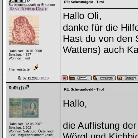
Schimmi
RE: Schwundgeld - Tirol
Banknotenausschnitt-Erkenner
Hallo Oli,
danke für die Hil
Hast du von den 
Wattens) auch Ka
Dabei seit: 16.01.2008
Beiträge: 4.787
Wohnort: Tirol
Themenstarter
02.12.2010
10:10
RuRi (†)
RE: Schwundgeld - Tirol
Hallo,
die Auflistung der
Dabei seit: 12.08.2007
Beiträge: 1.202
Wohnort: Salzburg, Österreich
Wörgl und Kichbic
IBNS-Mitgliedsnummer: keine