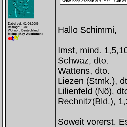
Schwundgeldschein aus Imst... Gab es 
Dabei seit: 02.04.2008
Hallo Schimmi,
Beiträge: 1.401
Wohnort: Deutschland
Meine eBay-Auktionen:
Imst, mind. 1,5,10
Schwaz, dto.
Wattens, dto.
Liezen (Stmk.), dt
Lilienfeld (Nö), dt
Rechnitz(Bld.), 1
Soweit vorerst. 