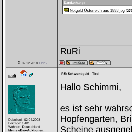
Dateianhang:
Notgeld Österreich aus 1993.jpg
(
279
______________
RuRi
02.12.2010
11:25
RE: Schwundgeld - Tirol
s.oli
Hallo Schimmi,
es ist sehr wahr
Hopfengarten, Br
Dabei seit: 02.04.2008
Beiträge: 1.401
Scheine ausgegeb
Wohnort: Deutschland
Meine eBay-Auktionen: