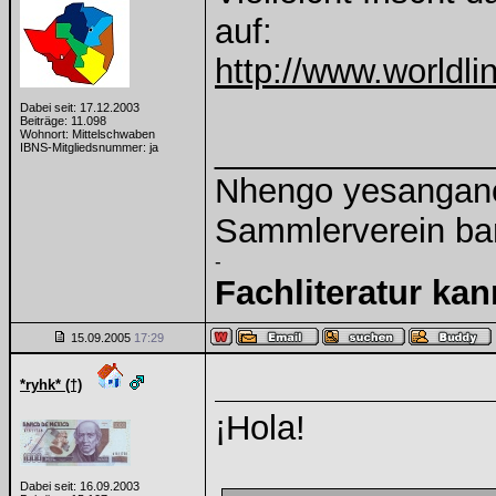
auf:
http://www.worldli
Dabei seit: 17.12.2003
Beiträge: 11.098
Wohnort: Mittelschwaben
______________
IBNS-Mitgliedsnummer: ja
Nhengo yesangano 
Sammlerverein ba
-
Fachliteratur ka
15.09.2005
17:29
*ryhk* (†)
¡Hola!
Dabei seit: 16.09.2003