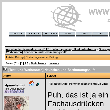
www.banknotesworld.com - DAS deutschsprachige Banknotenforum
»
Sonstig
Werbenoten] Neuheiten und Bestimmungshilfe
Letzter Beitrag
|
Erster ungelesener Beitrag
[1]
Seiten (51):
2
3
4
5
nächste »
...
letzte »
[Test- und Werbenoten] Neuheiten und Bestimmungshilfe
Autor
Beitrag
RE: Neue (Alte) Polymer Testnote mit Da Vinci
alpine-helmut
Tito-Dinar-Bastler
Puh, das ist ja ei
Fachausdrücken