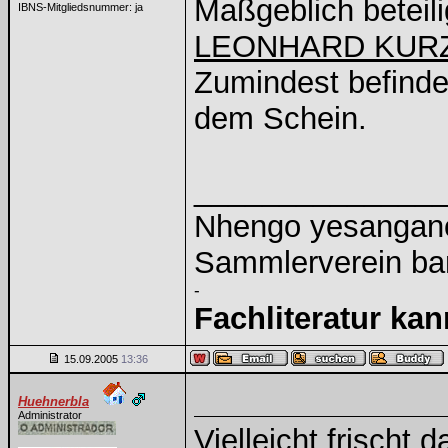
Maßgeblich beteil
IBNS-Mitgliedsnummer: ja
LEONHARD KUR
Zumindest befinde
dem Schein.
______________
Nhengo yesangano 
Sammlerverein ba
-
Fachliteratur ka
15.09.2005
13:36
Huehnerbla
Administrator
Vielleicht frischt