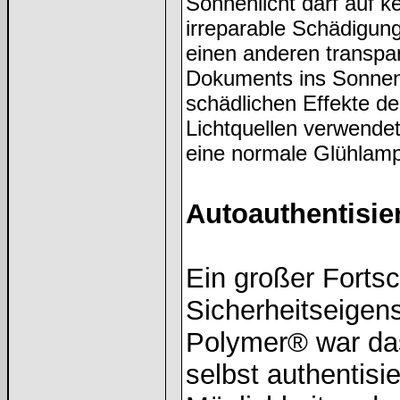
Sonnenlicht darf auf k
irreparable Schädigu
einen anderen transpa
Dokuments ins Sonnenli
schädlichen Effekte d
Lichtquellen verwendet
eine normale Glühlam
Autoauthentisie
Ein großer Fortsc
Sicherheitseigen
Polymer® war das
selbst authentisi