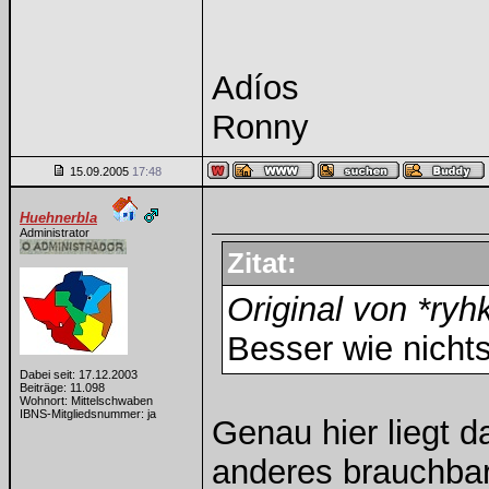
Adíos
Ronny
15.09.2005
17:48
Huehnerbla
Administrator
Zitat:
Original von *ryh
Besser wie nicht
Dabei seit: 17.12.2003
Beiträge: 11.098
Wohnort: Mittelschwaben
IBNS-Mitgliedsnummer: ja
Genau hier liegt d
anderes brauchba