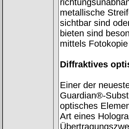
richtungsunabhän
metallische Strei
sichtbar sind ode
bieten sind beso
mittels Fotokopi
Diffraktives op
Einer der neuest
Guardian®-Substr
optisches Element
Art eines Hologr
Übertragungszwec