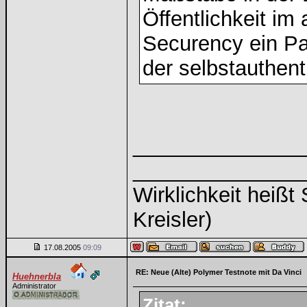
Öffentlichkeit i
Securency ein Pat
der selbstauthen
______________
______________
Wirklichkeit heiß
Kreisler)
17.08.2005
09:09
RE: Neue (Alte) Polymer Testnote mit Da Vinci
Huehnerbla
Administrator
Zitat: