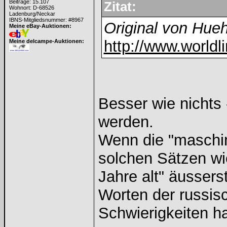
Beiträge: 15.107
Zitat:
Wohnort: D-68526
Ladenburg/Neckar
IBNS-Mitgliedsnummer: #8967
Original von Hue
Meine eBay-Auktionen:
http://www.worldl
Meine delcampe-Auktionen:
Besser wie nichts 
werden.
Wenn die "maschin
solchen Sätzen wie
Jahre alt" äussers
Worten der russis
Schwierigkeiten 