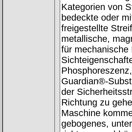
Kategorien von St
bedeckte oder mit
freigestellte Stre
metallische, magn
für mechanische 
Sichteigenschaft
Phosphoreszenz, 
Guardian®-Substr
der Sicherheitsstr
Richtung zu gehen
Maschine kommen
gebogenes, unte