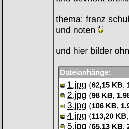
thema: franz schu
und noten
und hier bilder oh
Dateianhänge:
1.jpg
(
62,15 KB
,
2.jpg
(
98 KB
,
1.9
3.jpg
(
106 KB
,
1.
4.jpg
(
113,20 KB
5.jpg
(
65,13 KB
,