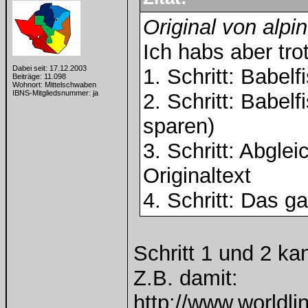
Original von alpi
Ich habs aber tro
Dabei seit: 17.12.2003
1. Schritt: Babel
Beiträge: 11.098
Wohnort: Mittelschwaben
IBNS-Mitgliedsnummer: ja
2. Schritt: Babel
sparen)
3. Schritt: Abgle
Originaltext
4. Schritt: Das g
Schritt 1 und 2 
Z.B. damit:
http://www.worldli