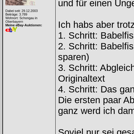
und für einen Ung
Dabei seit: 29.12.2003
Beiträge: 3.789
Wohnort: Schongau in
Ich habs aber tro
Oberbayern
Meine eBay-Auktionen:
1. Schritt: Babelf
2. Schritt: Babelf
sparen)
3. Schritt: Abglei
Originaltext
4. Schritt: Das ga
Die ersten paar Ab
ganz werd ich dami
Soviel nur sei ges