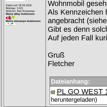
Wohnmobil geseh
Dabei seit: 06.09.2009
Beiträge: 3.021
Als Kennzeichen h
Wohnort: Bad Schwartau
Meine eBay-Auktionen:
angebracht (siehe
Meine delcampe-Auktionen:
Gibt es denn sol
Auf jeden Fall ku
Gruß
Fletcher
Dateianhang:
PL GO WEST 1
heruntergeladen)