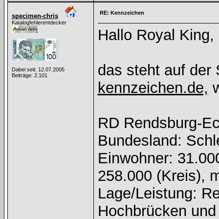
RE: Kennzeichen
specimen-chris
Katalogfehlerentdecker
Hallo Royal King,
das steht auf der 
Dabei seit: 12.07.2005
Beiträge: 2.101
kennzeichen.de,
w
RD Rendsburg-Ec
Bundesland: Schl
Einwohner: 31.00
258.000 (Kreis), 
Lage/Leistung: R
Hochbrücken und 