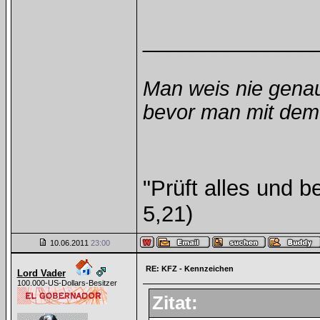
______________
Man weis nie genau
bevor man mit dem 
"Prüft alles und b
5,21)
10.06.2011
23:00
RE: KFZ - Kennzeichen
Lord Vader
100.000-US-Dollars-Besitzer
Zitat: