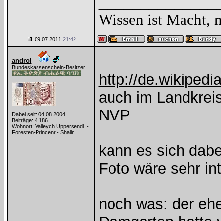
______________
Wissen ist Macht, 
09.07.2011
21:42
androl
Bundeskassenschein-Besitzer
http://de.wikipedi
auch im Landkrei
NVP
Dabei seit: 04.08.2004
Beiträge: 4.186
Wohnort: Valleych.Uppersendl. -
Foresten-Princenr.- Shalln
kann es sich dabe
Foto wäre sehr in
noch was: der eh