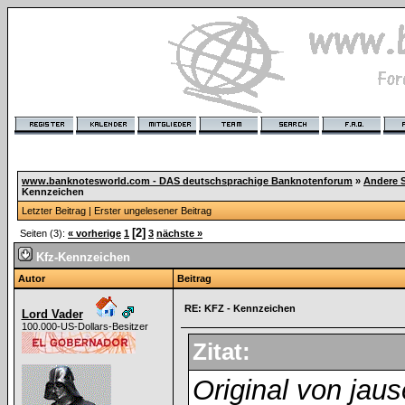
www.banknotesworld.com - DAS deutschsprachige Banknotenforum
»
Andere 
Kennzeichen
Letzter Beitrag
|
Erster ungelesener Beitrag
[2]
Seiten (3):
« vorherige
1
3
nächste »
Kfz-Kennzeichen
Autor
Beitrag
RE: KFZ - Kennzeichen
Lord Vader
100.000-US-Dollars-Besitzer
Zitat:
Original von jaus