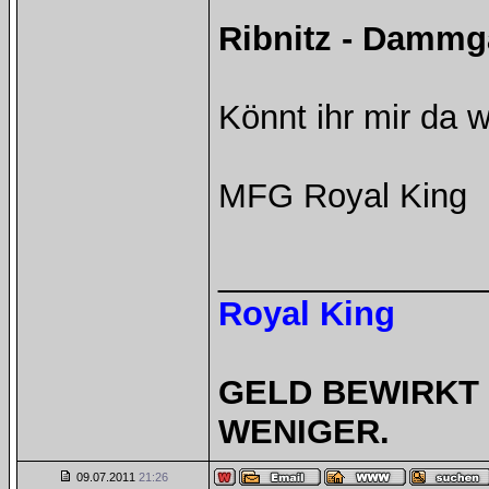
Ribnitz - Dammg
Könnt ihr mir da w
MFG Royal King
______________
Royal King
GELD BEWIRKT 
WENIGER.
09.07.2011
21:26