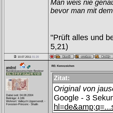
Man weis nie genau
bevor man mit dem 
"Prüft alles und b
5,21)
10.07.2011
01:20
RE: Kennzeichen
androl
Bundeskassenschein-Besitzer
Zitat:
Original von jaus
Google - 3 Sek
Dabei seit: 04.08.2004
Beiträge: 4.186
Wohnort: Valleych.Uppersendl. -
hl=de&amp;q=..
Foresten-Princenr.- Shalln