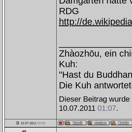
Damgarten hatte 
RDG
http://de.wikipedia
______________
Zhàozhōu, ein chi
Kuh:
"Hast du Buddhana
Die Kuh antwortet
Dieser Beitrag wurde 2
10.07.2011
01:07
.
10.07.2011
00:59