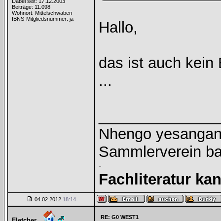
Dabei seit: 17.12.2003
Beiträge: 11.098
Wohnort: Mittelschwaben
IBNS-Mitgliedsnummer: ja
Hallo,
das ist auch kein 
...
______________
Nhengo yesangano
Sammlerverein ba
-
Fachliteratur k
04.02.2012
18:14
RE: G0 WEST1
Fletcher