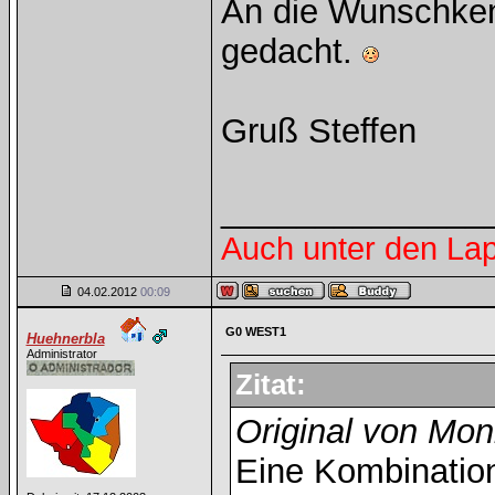
An die Wunschkenn
gedacht.
Gruß Steffen
______________
Auch unter den La
04.02.2012
00:09
G0 WEST1
Huehnerbla
Administrator
Zitat:
Original von Mon
Eine Kombination