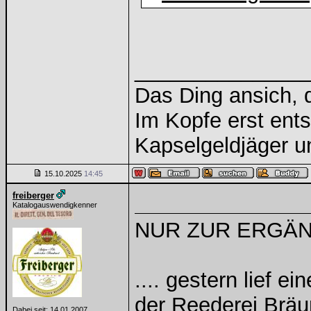
______________
Das Ding ansich, d
Im Kopfe erst ents
Kapselgeldjäger 
15.10.2025
14:45
freiberger
Katalogauswendigkenner
NUR ZUR ERGÄ
.... gestern lief e
der Reederei Bräu
Dabei seit: 14.01.2007