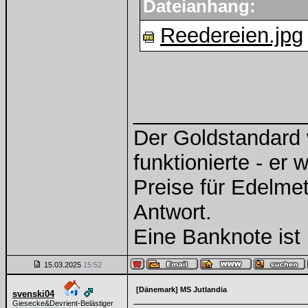
Dateianhang:
Reedereien.jpg
______________
Der Goldstandard w
funktionierte - er 
Preise für Edelmeta
Antwort.
Eine Banknote ist 
15.03.2025
15:52
[Dänemark] MS Jutlandia
svenski04
Giesecke&Devrient-Belästiger