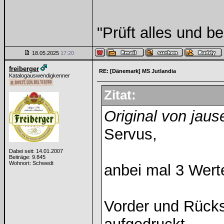
"Prüft alles und b
18.05.2025
17:20
freiberger
RE: [Dänemark] MS Jutlandia
Katalogauswendigkenner
Zitat:
Original von jaus
Servus,
Dabei seit: 14.01.2007
Beiträge: 9.845
Wohnort: Schwedt
anbei mal 3 Wert
Vorder und Rückse