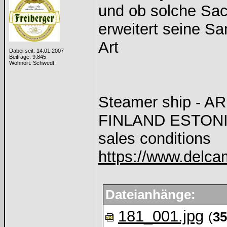
und ob solche Sa
erweitert seine S
Art
Dabei seit: 14.01.2007
Beiträge: 9.845
Wohnort: Schwedt
Steamer ship - 
FINLAND ESTONIA
sales conditions
https://www.delca
Dateianhänge:
181_001.jpg
(
35