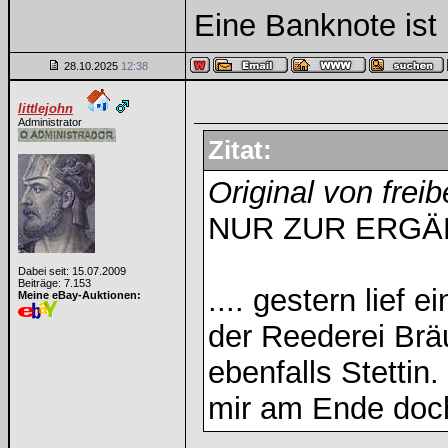
Eine Banknote ist 
28.10.2025
12:38
littlejohn
Administrator
Zitat:
Original von freib
NUR ZUR ERG
Dabei seit: 15.07.2009
Beiträge: 7.153
.... gestern lief 
Meine eBay-Auktionen:
der Reederei Brä
ebenfalls Stettin
mir am Ende doch