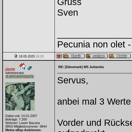
Gruss
Sven
______________
Pecunia non olet - 
18.05.2025
16:20
RE: [Dänemark] MS Jutlandia
jause
Administrator
Servus,
anbei mal 3 Werte
Dabei seit: 14.01.2007
Beiträge: 7.269
Vorder und Rücksei
Wohnort: Lower Bavaria
IBNS-Mitgliedsnummer: 9844
Meine eBay-Auktionen: