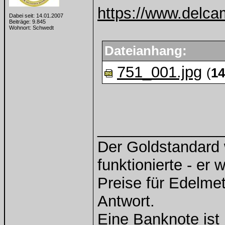
https://www.delca
Dabei seit: 14.01.2007
Beiträge: 9.845
Wohnort: Schwedt
Dateianhang:
751_001.jpg
(
14
______________
Der Goldstandard w
funktionierte - er 
Preise für Edelmeta
Antwort.
Eine Banknote ist 