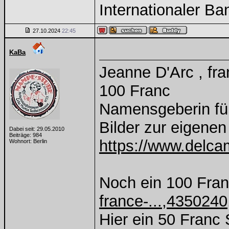
Internationaler B
27.10.2024
22:45
KaBa
Jeanne D'Arc , fr
100 Franc
Namensgeberin fü
Bilder zur eigene
Dabei seit: 29.05.2010
Beiträge: 984
https://www.delca
Wohnort: Berlin
Noch ein 100 Fran
france-...,4350240
Hier ein 50 Franc 