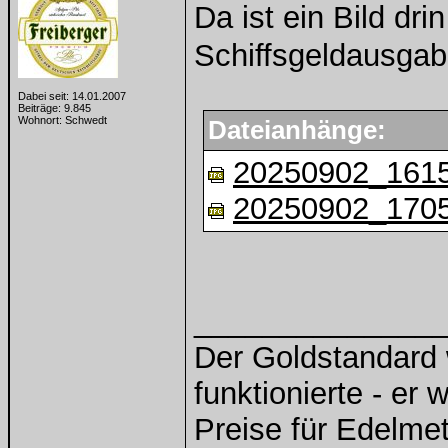
Da ist ein Bild dr
Schiffsgeldausgab
Dabei seit: 14.01.2007
Beiträge: 9.845
Wohnort: Schwedt
Dateianhänge:
20250902_1615
20250902_1705
______________
Der Goldstandard w
funktionierte - er 
Preise für Edelmeta