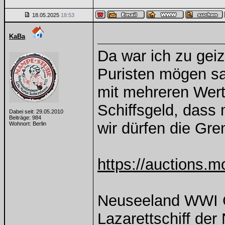
18.05.2025
18:53
KaBa
Da war ich zu geiz
Puristen mögen sa
mit mehreren Werts
Schiffsgeld, dass 
Dabei seit: 29.05.2010
Beiträge: 984
wir dürfen die Gre
Wohnort: Berlin
https://auctions.m
Neuseeland WWI 
Lazarettschiff der