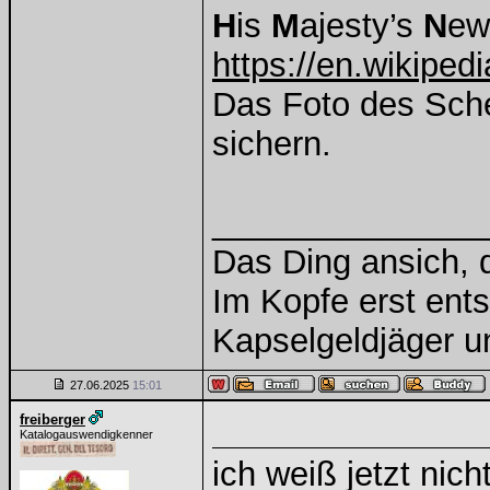
H
is
M
ajesty’s
N
e
https://en.wikipe
Das Foto des Sche
sichern.
______________
Das Ding ansich, d
Im Kopfe erst ents
Kapselgeldjäger 
27.06.2025
15:01
freiberger
Katalogauswendigkenner
ich weiß jetzt nic