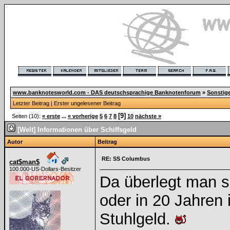
www.banknotesworld.com - DAS deutschsprachige Banknotenforum
»
Sonstig
Letzter Beitrag
|
Erster ungelesener Beitrag
[9]
Seiten (10):
« erste
...
« vorherige
5
6
7
8
10
nächste »
[Welt] Informationen über Schiffsgeld
Autor
Beitrag
RE: SS Columbus
cat$man$
100.000-US-Dollars-Besitzer
Da überlegt man si
oder in 20 Jahren 
Stuhlgeld.