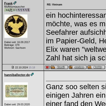
Frank
RE: Vietnam
Muffelumtauscher
ein hochinteressa
möchte, was es mi
Seefahrer aufsichh
im Papier-Geld, H
Dabei seit: 16.09.2017
Beiträge: 479
Elix waren "weltwe
Wohnort: Sachsen
Zahl hat sich ja s
22.10.2024
15:18
hanniballector-de
Ganz soo selten si
einigen Jahren ei
einer fand den W
Dabei seit: 29.03.2020