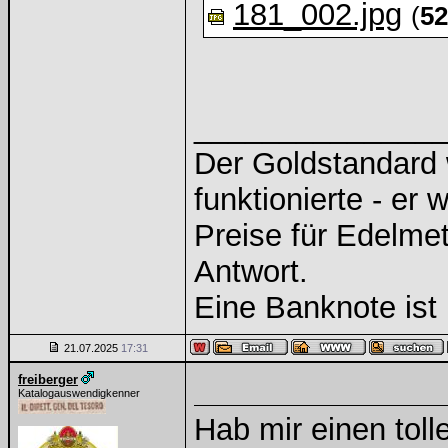
181_002.jpg
(
5
______________
Der Goldstandard w
funktionierte - er 
Preise für Edelmeta
Antwort.
Eine Banknote ist 
21.07.2025
17:31
freiberger
Katalogauswendigkenner
Hab mir einen toll