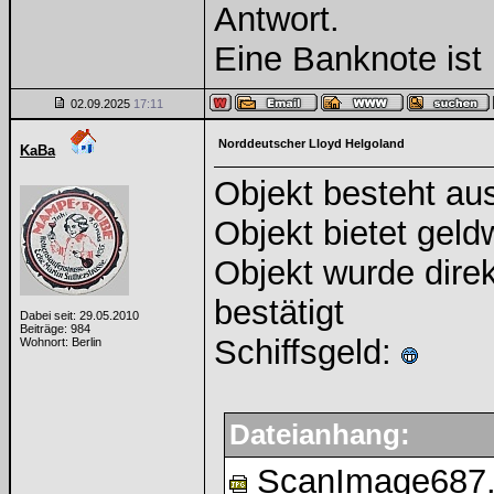
Antwort.
Eine Banknote ist 
02.09.2025
17:11
Norddeutscher Lloyd Helgoland
KaBa
Objekt besteht aus
Objekt bietet geldw
Objekt wurde direk
bestätigt
Dabei seit: 29.05.2010
Beiträge: 984
Schiffsgeld:
Wohnort: Berlin
Dateianhang:
ScanImage687.