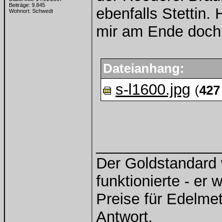
Beiträge: 9.845
ebenfalls Stettin.
Wohnort: Schwedt
mir am Ende doch 
Dateianhang:
s-l1600.jpg
(
427
______________
Der Goldstandard w
funktionierte - er 
Preise für Edelmeta
Antwort.