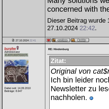
Many solutions we
concerned with th
Dieser Beitrag wurde 1
27.10.2024
22:42
.
27.10.2024
22:41
burgfee
RE: Hindenburg
Administrator
Zitat:
Original von cat
Ich bin leider n
Newsletter zu le
Dabei seit: 14.09.2010
Beiträge: 8.647
nachholen.