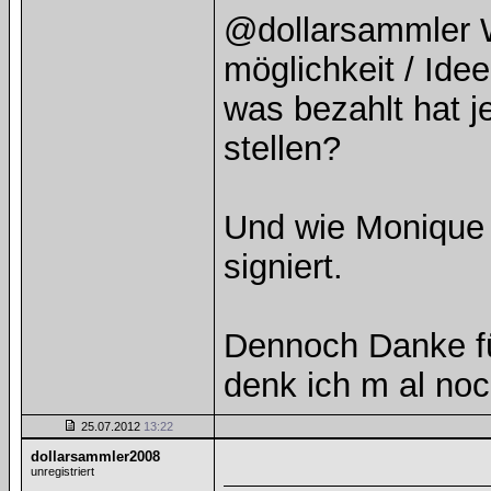
@dollarsammler Wä
möglichkeit / Ide
was bezahlt hat j
stellen?
Und wie Monique 
signiert.
Dennoch Danke für
denk ich m al noc
25.07.2012
13:22
dollarsammler2008
unregistriert