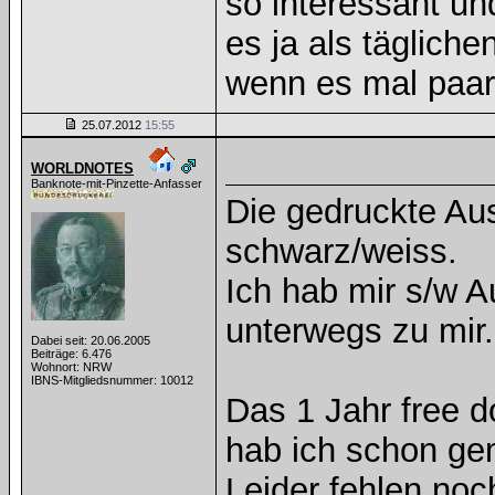
so interessant und
es ja als täglich
wenn es mal paar 
25.07.2012
15:55
WORLDNOTES
Banknote-mit-Pinzette-Anfasser
Die gedruckte Au
schwarz/weiss.
Ich hab mir s/w 
unterwegs zu mir.
Dabei seit: 20.06.2005
Beiträge: 6.476
Wohnort: NRW
IBNS-Mitgliedsnummer: 10012
Das 1 Jahr free d
hab ich schon ge
Leider fehlen noc