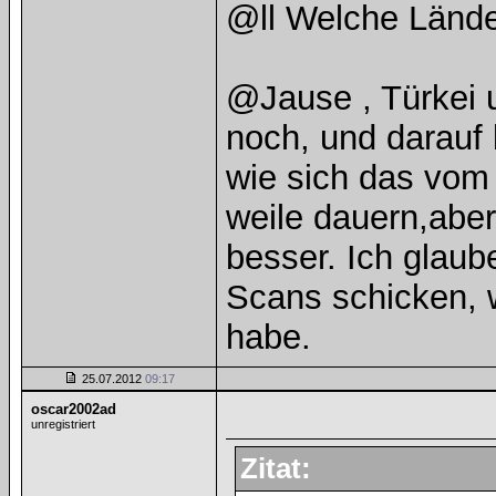
@ll Welche Länder
@Jause , Türkei 
noch, und darauf 
wie sich das vom
weile dauern,aber
besser. Ich glau
Scans schicken, 
habe.
25.07.2012
09:17
oscar2002ad
unregistriert
Zitat: