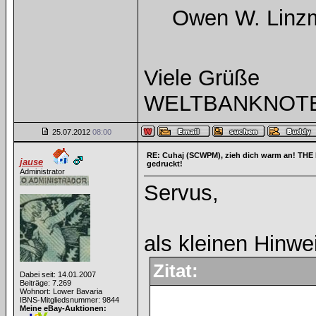
Owen W. Linz
Viele Grüße
WELTBANKNOT
25.07.2012
08:00
RE: Cuhaj (SCWPM), zieh dich warm an! T
jause
gedruckt!
Administrator
Servus,
als kleinen Hinwe
Zitat:
Dabei seit: 14.01.2007
Beiträge: 7.269
Wohnort: Lower Bavaria
IBNS-Mitgliedsnummer: 9844
Meine eBay-Auktionen: