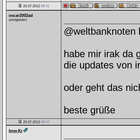
25.07.2012
08:41
oscar2002ad
unregistriert
@weltbanknoten b
habe mir irak da 
die updates von i
oder geht das nic
beste grüße
25.07.2012
08:47
bnw-Kr