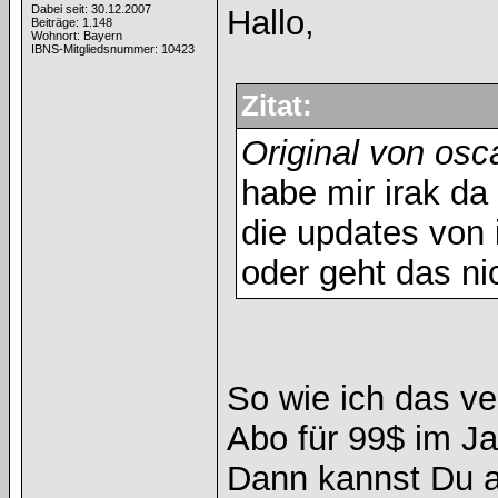
Dabei seit: 30.12.2007
Hallo,
Beiträge: 1.148
Wohnort: Bayern
IBNS-Mitgliedsnummer: 10423
Zitat:
Original von os
habe mir irak da
die updates von 
oder geht das ni
So wie ich das v
Abo für 99$ im Ja
Dann kannst Du ab