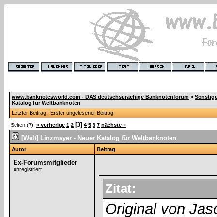
www.banknotesworld.com - DAS deutschsprachige Banknotenforum
»
Sonstig
Katalog für Weltbanknoten
Letzter Beitrag
|
Erster ungelesener Beitrag
[3]
Seiten (7):
« vorherige
1
2
4
5
6
7
nächste »
[Welt] Linzmayer - Neuer Katalog für Weltbanknoten
Autor
Beitrag
Ex-Forumsmitglieder
unregistriert
Zitat:
Original von Jas