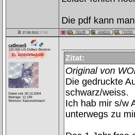
Die pdf kann man
27.09.2012
17:00
cat$man$
100.000-US-Dollars-Besitzer
Zitat:
Original von 
Die gedruckte Au
schwarz/weiss.
Dabei seit: 06.10.2004
Beiträge: 12.189
Ich hab mir s/w
Wohnort: Katzenohrbach
unterwegs zu mir