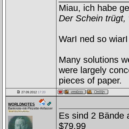
Miau, ich habe g
Der Schein trügt, 
WarI ned so wiarI
Many solutions w
were largely con
pieces of paper.
27.09.2012
17:20
WORLDNOTES
Banknote-mit-Pinzette-Anfasser
Es sind 2 Bände 
$79,99