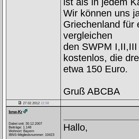
ist als in jedem K
Wir können uns j
Griechenland für 
vergleichen
den SWPM I,II,III 
kostenlos, die dr
etwa 150 Euro.
Gruß ABCBA
27.02.2012
22:58
bnw-Kr
Dabei seit: 30.12.2007
Hallo,
Beiträge: 1.148
Wohnort: Bayern
IBNS-Mitgliedsnummer: 10423