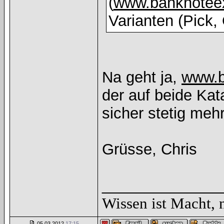
(
www.banknotee
Varianten (Pick
Na geht ja,
www.b
der auf beide Kat
sicher stetig meh
Grüsse, Chris
______________
Wissen ist Macht, 
05.03.2012
17:15