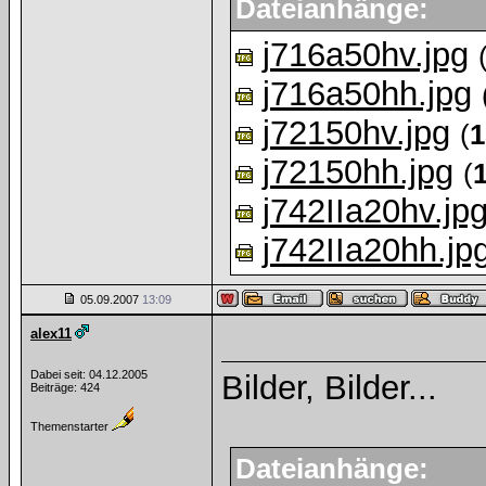
Dateianhänge:
j716a50hv.jpg
j716a50hh.jpg
j72150hv.jpg
(
1
j72150hh.jpg
(
j742IIa20hv.jp
j742IIa20hh.jp
05.09.2007
13:09
alex11
Dabei seit: 04.12.2005
Bilder, Bilder...
Beiträge: 424
Themenstarter
Dateianhänge: