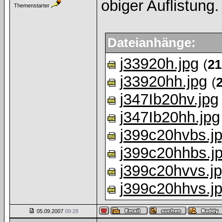
obiger Auflistung.
Themenstarter
Dateianhänge:
j33920h.jpg
(
21
j33920hh.jpg
(
j347Ib20hv.jpg
j347Ib20hh.jpg
j399c20hvbs.j
j399c20hhbs.j
j399c20hvvs.j
j399c20hhvs.j
05.09.2007
09:28