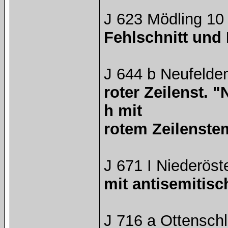
J 623 Mödling 10
Fehlschnitt und
J 644 b Neufelde
roter Zeilenst. "
h mit
rotem Zeilenste
J 671 I Niederöst
mit antisemitis
J 716 a Ottensch