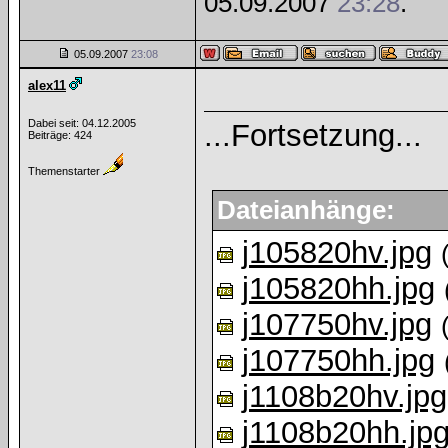
05.09.2007
23:28
.
05.09.2007
23:08
alex11
Dabei seit: 04.12.2005
...Fortsetzung...
Beiträge: 424
Themenstarter
Dateianhänge:
j105820hv.jpg
j105820hh.jpg
j107750hv.jpg
j107750hh.jpg
j1108b20hv.jpg
j1108b20hh.jp