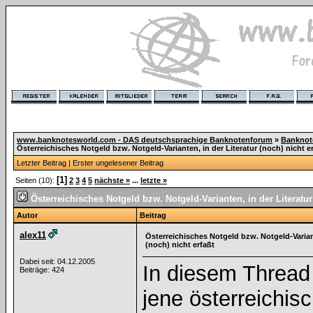
www.banknotesworld.com - DAS deutschsprachige Banknotenforum
»
Banknot
Österreichisches Notgeld bzw. Notgeld-Varianten, in der Literatur (noch) nicht e
Letzter Beitrag
|
Erster ungelesener Beitrag
[1]
Seiten (10):
2
3
4
5
nächste »
...
letzte »
Österreichisches Notgeld bzw. Notgeld-Varianten, in der Literatur 
Autor
Beitrag
alex11
Österreichisches Notgeld bzw. Notgeld-Variant
(noch) nicht erfaßt
Dabei seit: 04.12.2005
In diesem Thread 
Beiträge: 424
jene österreichi