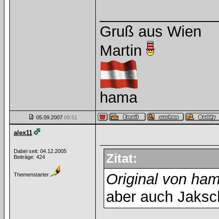
______________
Gruß aus Wien
Martin
hama
05.09.2007
09:51
alex11
Dabei seit: 04.12.2005
Zitat:
Beiträge: 424
Original von ha
Themenstarter
aber auch Jaksc