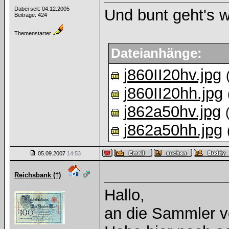
Dabei seit: 04.12.2005
Und bunt geht's w
Beiträge: 424
Themenstarter
Dateianhänge:
j860II20hv.jpg
j860II20hh.jpg
j862a50hv.jpg
j862a50hh.jpg
05.09.2007
14:53
Reichsbank (†)
Hallo,
an die Sammler v