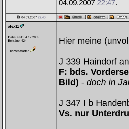
04.09.2007
22:47
.
04.09.2007
22:40
alex11
Dabei seit: 04.12.2005
Hier meine (unvol
Beiträge: 424
Themenstarter
J 339 Haindorf an
F: bds. Vordersei
Bild)
-
doch in Ja
J 347 I b Handen
Vs. nur Unterdr