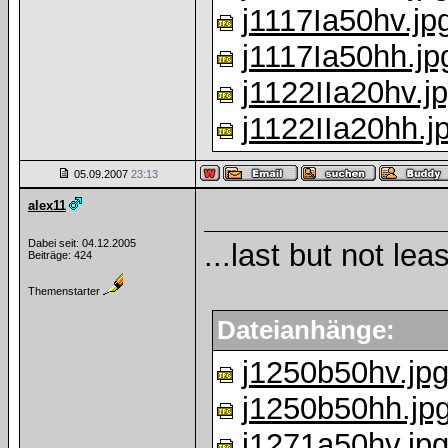
j1117Ia50hv.jp
j1117Ia50hh.jp
j1122IIa20hv.j
j1122IIa20hh.j
05.09.2007
23:13
alex11
Dabei seit: 04.12.2005
...last but not leas
Beiträge: 424
Themenstarter
Dateianhänge:
j1250b50hv.jp
j1250b50hh.jp
j1271a50hv.jp