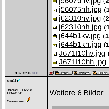
j56075hv.jpg
(
2
j56075hh.jpg
(
j62310hv.jpg
(
2
j62310hh.jpg
(
j644b1kv.jpg
(
1
j644b1kh.jpg
(
J671I10hv.jpg
J671I10hh.jpg
05.09.2007
13:06
alex11
Dabei seit: 04.12.2005
Weitere 6 Bilder:
Beiträge: 424
Themenstarter