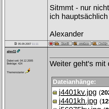
Sitmmt - nur nicht
ich hauptsächlich 
Alexander
05.09.2007
11:11
alex11
Dabei seit: 04.12.2005
Weiter geht's mit 
Beiträge: 424
Themenstarter
Dateianhänge:
j4401kv.jpg
(
20
j4401kh.jpg
(
12