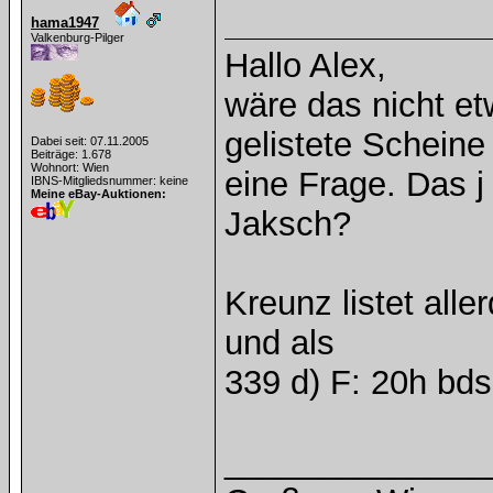
hama1947
Valkenburg-Pilger
Hallo Alex,
wäre das nicht et
gelistete Scheine
Dabei seit: 07.11.2005
Beiträge: 1.678
Wohnort: Wien
eine Frage. Das 
IBNS-Mitgliedsnummer: keine
Meine eBay-Auktionen:
Jaksch?
Kreunz listet all
und als
339 d) F: 20h bd
______________