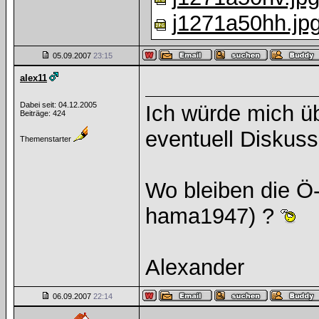
j1271a50hh.jp
05.09.2007
23:15
alex11
Dabei seit: 04.12.2005
Ich würde mich ü
Beiträge: 424
eventuell Diskuss
Themenstarter
Wo bleiben die Ö
hama1947) ?
Alexander
06.09.2007
22:14