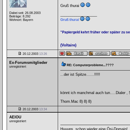
Gruß thurai
Dabei seit: 26.08.2003
__________________
Beiträge: 8.292
Gruß thurai
Wohnort: Bayern
"Papiergeld kehrt früher oder später zu s
(Voltaire)
20.12.2003
13:26
Ex-Forumsmitglieder
RE: Computerprobleme...????
unregistriert
...der ist Spitze.......!!!!!
könnt ich manchmal auch tun.....Dialer , 
Thom.Mac 8) 8) 8)
20.12.2003
13:34
AEIOU
unregistriert
Huuups, schon wieder eine Ösi-Domain!