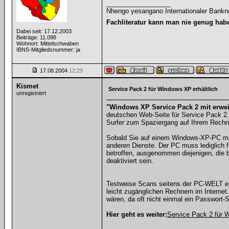
__________________
Nhengo yesangano Internationaler Bankn
-
Fachliteratur kann man nie genug hab
Dabei seit: 17.12.2003
Beiträge: 11.098
Wohnort: Mittelschwaben
IBNS-Mitgliedsnummer: ja
17.08.2004
12:29
Kismet
Service Pack 2 für Windows XP erhältlich
unregistriert
"Windows XP Service Pack 2 mit erweit
deutschen Web-Seite für Service Pack 2.
Surfer zum Spaziergang auf Ihrem Rechne
Sobald Sie auf einem Windows-XP-PC mit ei
anderen Dienste. Der PC muss lediglich f
betroffen, ausgenommen diejenigen, die 
deaktiviert sein.
Testweise Scans seitens der PC-WELT erg
leicht zugänglichen Rechnern im Internet
wären, da oft nicht einmal ein Passwort-
Hier geht es weiter:
Service Pack 2 für