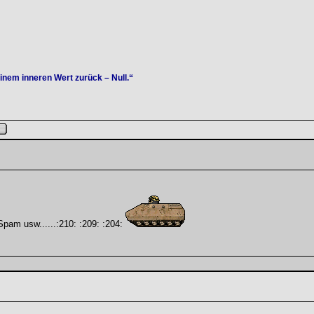
einem inneren Wert zurück – Null.“
Spam usw......:210: :209: :204: