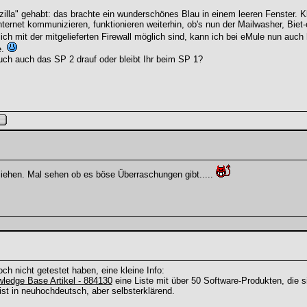
zilla" gehabt: das brachte ein wunderschönes Blau in einem leeren Fenster. K
ernet kommunizieren, funktionieren weiterhin, ob's nun der Mailwasher, Biet-
lich mit der mitgelieferten Firewall möglich sind, kann ich bei eMule nun a
e.
uch auch das SP 2 drauf oder bleibt Ihr beim SP 1?
ziehen. Mal sehen ob es böse Überraschungen gibt.....
h nicht getestet haben, eine kleine Info:
ledge Base Artikel - 884130
eine Liste mit über 50 Software-Produkten, die 
st in neuhochdeutsch, aber selbsterklärend.