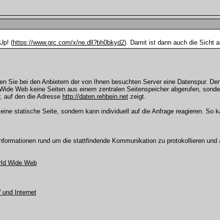
Up! (
https://www.grc.com/x/ne.dll?bh0bkyd2
). Damit ist dann auch die Sicht
sen Sie bei den Anbietern der von Ihnen besuchten Server eine Datenspur. De
 Wide Web keine Seiten aus einem zentralen Seitenspeicher abgerufen, sonde
, auf den die Adresse
http://daten.rehbein.net
zeigt.
 eine statische Seite, sondern kann individuell auf die Anfrage reagieren. So 
.
 Informationen rund um die stattfindende Kommunikation zu protokollieren un
rld Wide Web
und Internet