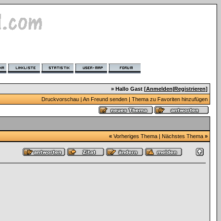
» Hallo Gast [
Anmelden
|
Registrieren
]
Druckvorschau
|
An Freund senden
|
Thema zu Favoriten hinzufügen
«
Vorheriges Thema
|
Nächstes Thema
»