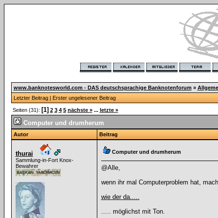
www.banknotesworld.com - DAS deutschsprachige Banknotenforum
»
Allgeme
Letzter Beitrag
|
Erster ungelesener Beitrag
[1]
Seiten (31):
2
3
4
5
nächste »
...
letzte »
Computer und drumherum
Autor
Beitrag
Computer und drumherum
thurai
Sammlung-in-Fort Knox-
Bewahrer
@Alle,
wenn ihr mal Computerproblem hat, macht
wie der da.....
..... möglichst mit Ton.