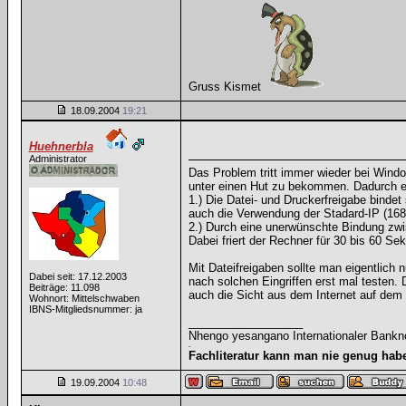
Gruss Kismet
18.09.2004
19:21
Huehnerbla
Administrator
Das Problem tritt immer wieder bei Wind
unter einen Hut zu bekommen. Dadurch e
1.) Die Datei- und Druckerfreigabe bindet
auch die Verwendung der Stadard-IP (168.
2.) Durch eine unerwünschte Bindung z
Dabei friert der Rechner für 30 bis 60 Se
Mit Dateifreigaben sollte man eigentlich
Dabei seit: 17.12.2003
nach solchen Eingriffen erst mal testen
Beiträge: 11.098
auch die Sicht aus dem Internet auf dem
Wohnort: Mittelschwaben
IBNS-Mitgliedsnummer: ja
__________________
Nhengo yesangano Internationaler Bankn
-
Fachliteratur kann man nie genug hab
19.09.2004
10:48