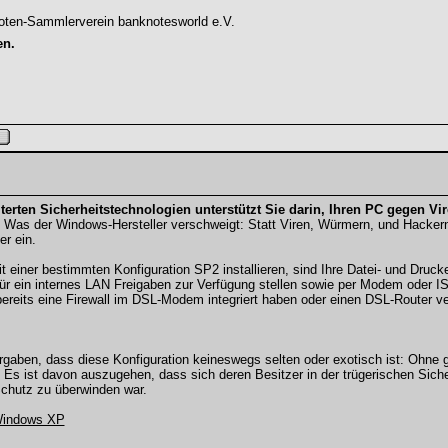
oten-Sammlerverein banknotesworld e.V.
en.
erten Sicherheitstechnologien unterstützt Sie darin, Ihren PC gegen V
 Was der Windows-Hersteller verschweigt: Statt Viren, Würmern, und Hacker
r ein.
ner bestimmten Konfiguration SP2 installieren, sind Ihre Datei- und Druckerfr
ür ein internes LAN Freigaben zur Verfügung stellen sowie per Modem oder IS
bereits eine Firewall im DSL-Modem integriert haben oder einen DSL-Router
aben, dass diese Konfiguration keineswegs selten oder exotisch ist: Ohne g
. Es ist davon auszugehen, dass sich deren Besitzer in der trügerischen Siche
Schutz zu überwinden war.
 Windows XP