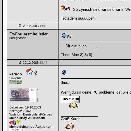
So zynisch sind wir sind wir in Wirk
Trotzdem suuuuper!
20.12.2003
13:40
Ex-Forumsmitglieder
Re
unregistriert
....Dir glaub ich.........
Thom.Mac 8) 8) 8)
20.12.2003
13:47
karudo
Löweline
thurai
Wenn du so deine PC probleme löst wie o
Dabei seit: 19.10.2003
Beiträge: 2.402
__________________
Wohnort: Deutschland/Kerpen
Meine eBay-Auktionen:
Gruß Karen
Meine delcampe-Auktionen: