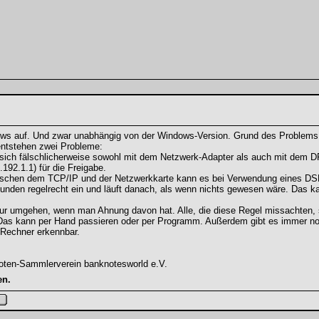
ows auf. Und zwar unabhängig von der Windows-Version. Grund des Problems 
ntstehen zwei Probleme:
 sich fälschlicherweise sowohl mit dem Netzwerk-Adapter als auch mit dem DFÜ
192.1.1) für die Freigabe.
wischen dem TCP/IP und der Netzwerkkarte kann es bei Verwendung eines D
kunden regelrecht ein und läuft danach, als wenn nichts gewesen wäre. Das kan
 nur umgehen, wenn man Ahnung davon hat. Alle, die diese Regel missachten,
. Das kann per Hand passieren oder per Programm. Außerdem gibt es immer no
 Rechner erkennbar.
oten-Sammlerverein banknotesworld e.V.
en.