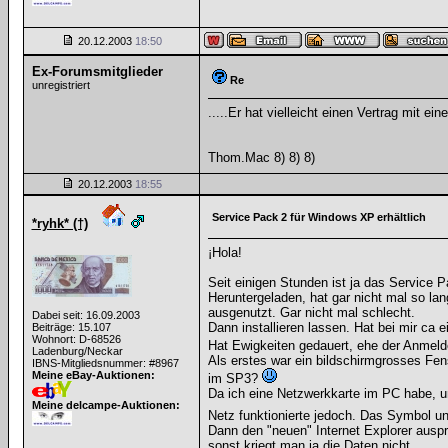
20.12.2003
18:50
Ex-Forumsmitglieder
Re
unregistriert
.....Er hat vielleicht einen Vertrag mit ei
Thom.Mac 8) 8) 8)
20.12.2003
18:55
Service Pack 2 für Windows XP erhältlich
*ryhk* (†)
¡Hola!
Seit einigen Stunden ist ja das Service 
Heruntergeladen, hat gar nicht mal so l
ausgenutzt. Gar nicht mal schlecht.
Dabei seit: 16.09.2003
Dann installieren lassen. Hat bei mir ca 
Beiträge: 15.107
Wohnort: D-68526
Hat Ewigkeiten gedauert, ehe der Anmeld
Ladenburg/Neckar
Als erstes war ein bildschirmgrosses Fens
IBNS-Mitgliedsnummer: #8967
Meine eBay-Auktionen:
im SP3?
Da ich eine Netzwerkkarte im PC habe, um
Meine delcampe-Auktionen:
Netz funktionierte jedoch. Das Symbol un
Dann den "neuen" Internet Explorer auspro
sonst kriegt man ja die Daten nicht.