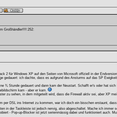
nem Großhändler!!!!:252:
Pack 2 für Windows XP auf den Seiten von Microsoft offiziell in der Endversi
ange gedauert: ich dachte, dass es aufgrund des Ansturms auf das SP Ewigkei
eine ¾ Stunde gedauert und dann kam der Neustart. Schafft er's oder hat sich
ebildschirm kam - aber er kam.
ter zu sehen, in dem mitgeteilt wird, dass die Firewall aktiv sei, aber XP me
 per DSL ins Internet zu kommen, war ich doch ein bisschen erstaunt, dass 
ten in der Taskleiste ist jedoch nervig, also abgeschaltet. Mache ich immer 
biert - Pop-up-Blocker ist jetzt serienmässig dabei und funktioniert auch. M