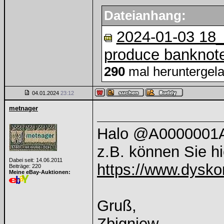
Dateianhang:
2024-01-03 18
produce banknotes
290
mal heruntergel
04.01.2024
23:12
metnager
Halo @A0000001
z.B. können Sie hi
Dabei seit: 14.06.2011
https://www.dyskon
Beiträge: 220
Meine eBay-Auktionen:
Gruß,
Zbigniew