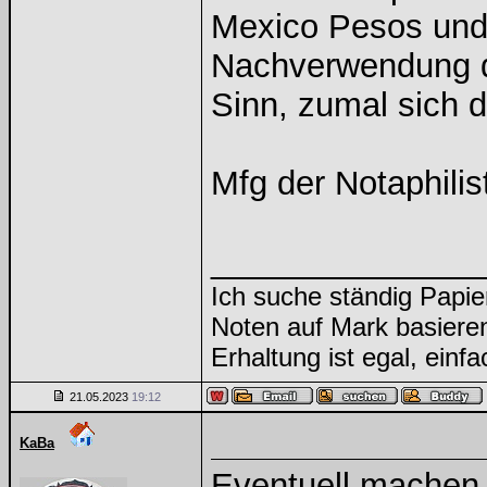
Mexico Pesos und/o
Nachverwendung d
Sinn, zumal sich d
Mfg der Notaphilis
______________
Ich suche ständig Papie
Noten auf Mark basiere
Erhaltung ist egal, einf
21.05.2023
19:12
KaBa
Eventuell machen 