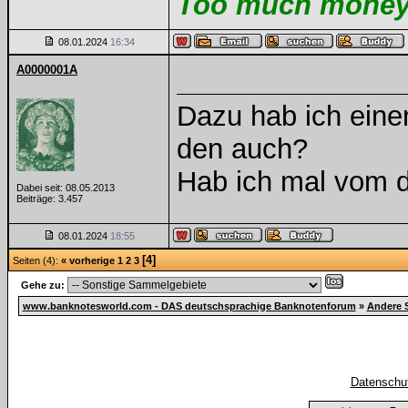
Too much money m
08.01.2024
16:34
A0000001A
Dazu hab ich einen
den auch?
Hab ich mal vom
Dabei seit: 08.05.2013
Beiträge: 3.457
08.01.2024
18:55
[4]
Seiten (4):
« vorherige
1
2
3
Gehe zu:
www.banknotesworld.com - DAS deutschsprachige Banknotenforum
»
Andere 
Datenschut