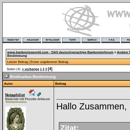
www.banknotesworld.com - DAS deutschsprachige Banknotenforum
»
Andere 
Bestimmung
Letzter Beitrag
|
Erster ungelesener Beitrag
[4]
Seiten (4):
« vorherige
1
2
3
Briefmarken-Bestimmung
Autor
Beitrag
Notaphilist
Banknote-mit-Pinzette-Anfasser
Hallo Zusammen,
Zitat: