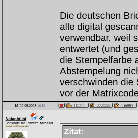
Die deutschen Bri
alle digital gesca
verwendbar, weil s
entwertet (und ge
die Stempelfarbe a
Abstempelung nich
verschwinden die 
vor der Matrixcode
22.05.2023
10:51
Notaphilist
Banknote-mit-Pinzette-Anfasser
Zitat: