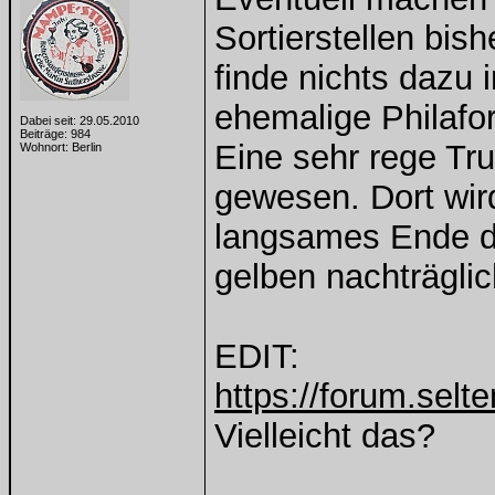
Sortierstellen bish
finde nichts dazu 
ehemalige Philaf
Dabei seit: 29.05.2010
Beiträge: 984
Eine sehr rege Tru
Wohnort: Berlin
gewesen. Dort wir
langsames Ende de
gelben nachträglic
EDIT:
https://forum.sel
Vielleicht das?