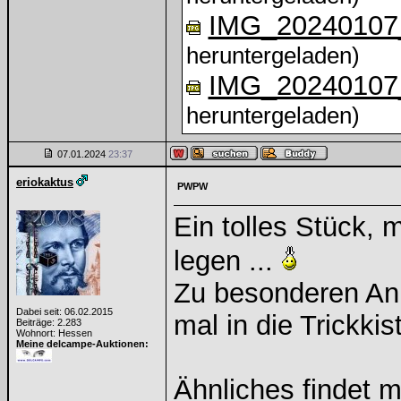
IMG_20240107
heruntergeladen)
IMG_20240107
heruntergeladen)
07.01.2024
23:37
eriokaktus
PWPW
Ein tolles Stück,
legen ...
Zu besonderen Anl
Dabei seit: 06.02.2015
mal in die Trickkist
Beiträge: 2.283
Wohnort: Hessen
Meine delcampe-Auktionen:
Ähnliches findet 