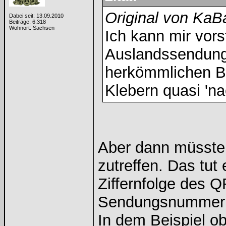
Original von KaB
Dabei seit: 13.09.2010
Beiträge: 6.318
Wohnort: Sachsen
Ich kann mir vors
Auslandssendunge
herkömmlichen Br
Klebern quasi 'na
Aber dann müsste 
zutreffen. Das tut
Ziffernfolge des Q
Sendungsnummer s
In dem Beispiel o