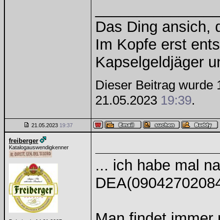
______________
Das Ding ansich, d
Im Kopfe erst ents
Kapselgeldjäger 
Dieser Beitrag wurde 1
21.05.2023
19:39
.
21.05.2023
19:37
freiberger
Katalogauswendigkenner
... ich habe mal 
DEA(0904270208
Man findet immer