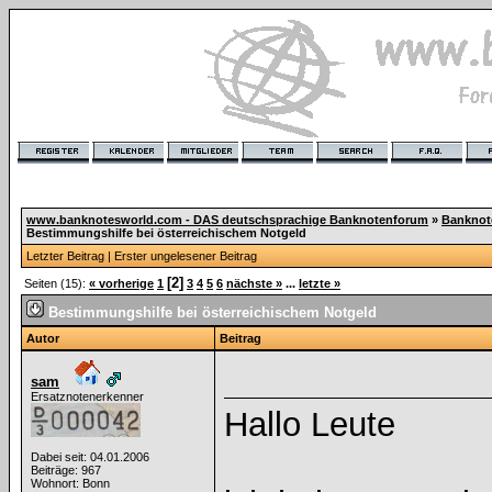
www.banknotesworld.com - DAS deutschsprachige Banknotenforum
»
Banknot
Bestimmungshilfe bei österreichischem Notgeld
Letzter Beitrag
|
Erster ungelesener Beitrag
[2]
Seiten (15):
« vorherige
1
3
4
5
6
nächste »
...
letzte »
Bestimmungshilfe bei österreichischem Notgeld
Autor
Beitrag
sam
Ersatznotenerkenner
Hallo Leute
Dabei seit: 04.01.2006
Beiträge: 967
Wohnort: Bonn