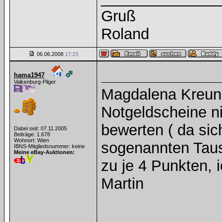
Gruß
Roland
06.06.2008
17:23
hama1947
Valkenburg-Pilger
Magdalena Kreunz 
Notgeldscheine 
bewerten ( da sic
Dabei seit: 07.11.2005
Beiträge: 1.678
Wohnort: Wien
sogenannten Taus
IBNS-Mitgliedsnummer: keine
Meine eBay-Auktionen:
zu je 4 Punkten, 
Martin
______________