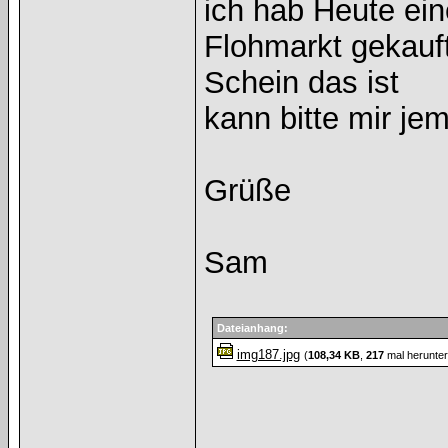
ich hab Heute ei
Flohmarkt gekauf
Schein das ist
kann bitte mir je
Grüße
Sam
Dateianhang:
img187.jpg
(
108,34 KB
,
217
mal herunter