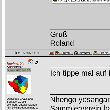
spitz.jpg
(
108,16 KB
,
371
mal herunterge
______________
Gruß
Roland
28.05.2007
11:39
Huehnerbla
Administrator
Ich tippe mal auf
______________
Nhengo yesangano
Dabei seit: 17.12.2003
Beiträge: 11.098
Wohnort: Mittelschwaben
Sammlerverein ba
IBNS-Mitgliedsnummer: ja