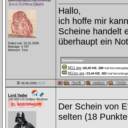
Banknotenausschnitt-Erkenner
Hallo,
ich hoffe mir kan
Scheine handelt es
überhaupt ein No
Dabei seit: 16.01.2008
Beiträge: 4.787
Wohnort: Tirol
Dateianhänge:
NG1.jpg
(
60,45 KB
,
288
mal heruntergela
NG1rs.jpg
(
33,44 KB
,
283
mal herunterge
06.06.2008
15:27
Lord Vader
100.000-US-Dollars-Besitzer
Der Schein von Et
selten (18 Punkte