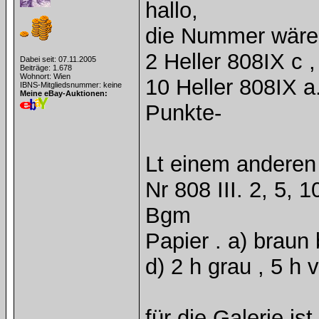
hallo,
die Nummer wäre
2 Heller 808IX c ,
Dabei seit: 07.11.2005
Beiträge: 1.678
Wohnort: Wien
10 Heller 808IX a
IBNS-Mitgliedsnummer: keine
Meine eBay-Auktionen:
Punkte-
Lt einem anderen
Nr 808 III. 2, 5,
Bgm
Papier . a) braun 
d) 2 h grau , 5 h 
für die Galerie i