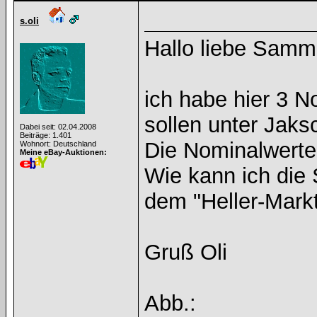
s.oli
Hallo liebe Samm
ich habe hier 3 N
sollen unter Jaks
Dabei seit: 02.04.2008
Beiträge: 1.401
Die Nominalwerte 
Wohnort: Deutschland
Meine eBay-Auktionen:
Wie kann ich die 
dem "Heller-Markt
Gruß Oli
Abb.: