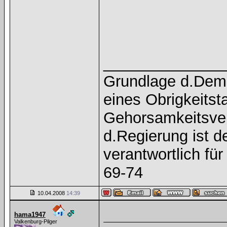
______________
Grundlage d.Demok
eines Obrigkeitst
Gehorsamkeitsver
d.Regierung ist 
verantwortlich f
69-74
10.04.2008
14:39
hama1947
Valkenburg-Pilger