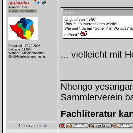
Huehnerbla
Administrator
Zitat:
Original von *ryhk*
Was mich interessieren würde:
Wie sieht da ein "Schein" in VG aus? I
anfasst?
Dabei seit: 17.12.2003
Beiträge: 11.098
... vielleicht mit
Wohnort: Mittelschwaben
IBNS-Mitgliedsnummer: ja
______________
Nhengo yesangano
Sammlerverein ba
-
Fachliteratur k
11.03.2007
09:18