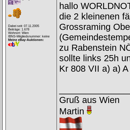
hallo WORLDNO
die 2 kleinenen f
Grossraming Ober
Dabei seit: 07.11.2005
Beiträge: 1.678
Wohnort: Wien
(Gemeindestempe
IBNS-Mitgliedsnummer: keine
Meine eBay-Auktionen:
zu Rabenstein NÖ
sollte links 25h 
Kr 808 VII a) a)
______________
Gruß aus Wien
Martin