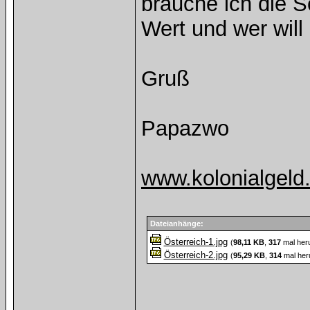
brauche ich die S
Wert und wer will
Gruß
Papazwo
www.kolonialgeld
Dateianhänge:
Österreich-1.jpg
(
98,11 KB
,
317
mal heru
Österreich-2.jpg
(
95,29 KB
,
314
mal her