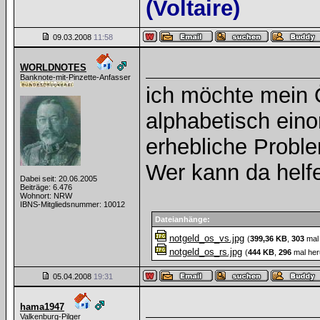
(Voltaire)
09.03.2008
11:58
WORLDNOTES
Banknote-mit-Pinzette-Anfasser
ich möchte mein 
alphabetisch ein
erhebliche Proble
Wer kann da helf
Dabei seit: 20.06.2005
Beiträge: 6.476
Wohnort: NRW
IBNS-Mitgliedsnummer: 10012
Dateianhänge:
notgeld_os_vs.jpg
(
399,36 KB
,
303
mal 
notgeld_os_rs.jpg
(
444 KB
,
296
mal her
05.04.2008
19:31
hama1947
Valkenburg-Pilger