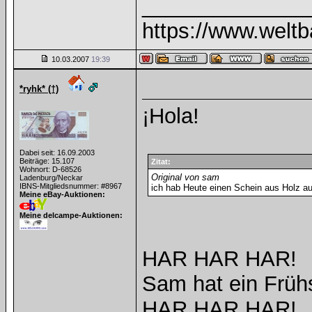
______________
https://www.welt
10.03.2007
19:39
*ryhk* (†)
¡Hola!
Dabei seit: 16.09.2003
Beiträge: 15.107
Zitat:
Wohnort: D-68526
Original von sam
Ladenburg/Neckar
IBNS-Mitgliedsnummer: #8967
ich hab Heute einen Schein aus Holz a
Meine eBay-Auktionen:
Meine delcampe-Auktionen:
HAR HAR HAR!
Sam hat ein Früh
HAR HAR HAR!