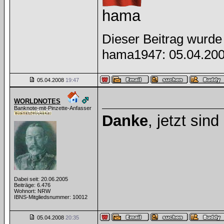
hama
Dieser Beitrag wurde 
hama1947: 05.04.20
05.04.2008
19:47
WORLDNOTES
Banknote-mit-Pinzette-Anfasser
Danke
, jetzt sin
Dabei seit: 20.06.2005
Beiträge: 6.476
Wohnort: NRW
IBNS-Mitgliedsnummer: 10012
05.04.2008
20:35