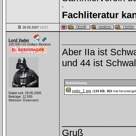
-
Fachliteratur k
28.05.2007
14:07
Lord Vader
100.000-US-Dollars-Besitzer
Aber IIa ist Schw
und 44 ist Schwa
Dateianhang:
spitz_1.jpg
(
133 KB
,
353
mal heruntergel
Dabei seit: 29.05.2005
Beiträge: 12.555
Wohnort: Österreich
______________
Gruß