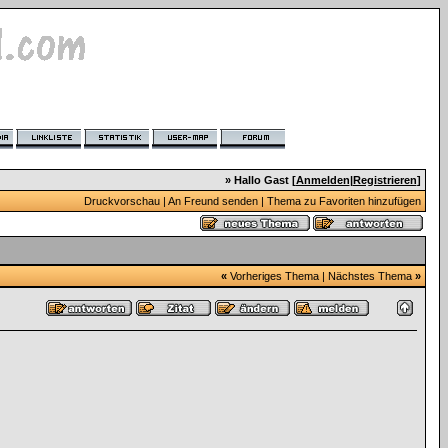
» Hallo Gast [
Anmelden
|
Registrieren
]
Druckvorschau
|
An Freund senden
|
Thema zu Favoriten hinzufügen
«
Vorheriges Thema
|
Nächstes Thema
»