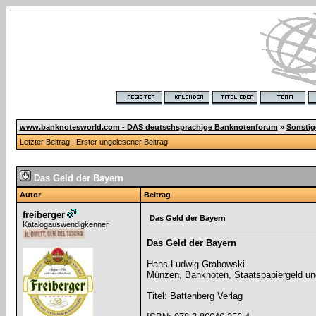
www.banknotesworld.com - DAS deutschsprachige Banknotenforum
»
Sonsti
Letzter Beitrag
|
Erster ungelesener Beitrag
Das Geld der Bayern
Autor
Beitrag
freiberger
Das Geld der Bayern
Katalogauswendigkenner
Das Geld der Bayern
Hans-Ludwig Grabowski
Münzen, Banknoten, Staatspapiergeld und
Titel: Battenberg Verlag