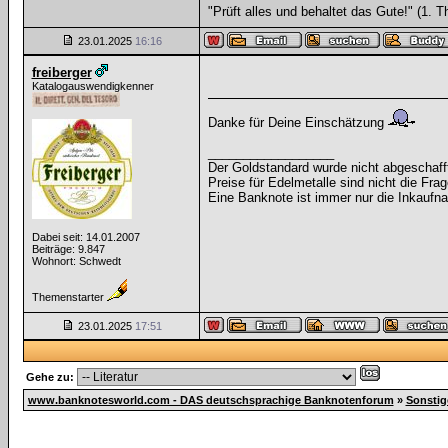
"Prüft alles und behaltet das Gute!" (1. T
23.01.2025
16:16
freiberger
Katalogauswendigkenner
Danke für Deine Einschätzung
__________________
Der Goldstandard wurde nicht abgeschafft, 
Preise für Edelmetalle sind nicht die Frag
Eine Banknote ist immer nur die Inkaufna
Dabei seit: 14.01.2007
Beiträge: 9.847
Wohnort: Schwedt
Themenstarter
23.01.2025
17:51
Gehe zu:
www.banknotesworld.com - DAS deutschsprachige Banknotenforum
»
Sonsti