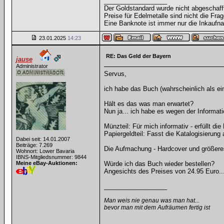
__________________
Der Goldstandard wurde nicht abgeschafft, 
Preise für Edelmetalle sind nicht die Frag
Eine Banknote ist immer nur die Inkaufna
23.01.2025
14:23
RE: Das Geld der Bayern
jause
Administrator
Servus,
ich habe das Buch (wahrscheinlich als eine
Hält es das was man erwartet?
Nun ja... ich habe es wegen der Informat
Münzteil: Für mich informativ - erfüllt die
Papiergeldteil: Fasst die Katalogisier
Dabei seit: 14.01.2007
Beiträge: 7.269
Die Aufmachung - Hardcover und größere
Wohnort: Lower Bavaria
IBNS-Mitgliedsnummer: 9844
Meine eBay-Auktionen:
Würde ich das Buch wieder bestellen?
Angesichts des Preises von 24.95 Euro...
__________________
Man weis nie genau was man hat...
bevor man mit dem Aufräumen fertig ist