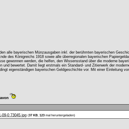
en alle bayerischen Münzausgaben inkl. der berühmten bayerischen Geschic
nde des Königreichs 1918 sowie alle überregionalen bayerischen Papiergel
isse gewonnen werden, die helfen, den Wissensstand über die moderne bayer
en und bewertet. Damit liegt erstmals ein Standard- und Zitierwerk der mode
dingt eigenständigen bayerischen Geldgeschichte vor. Mit einer Einleitung v
davon
1-09-0 73045.jpg
(
37 KB
,
123
mal heruntergeladen)