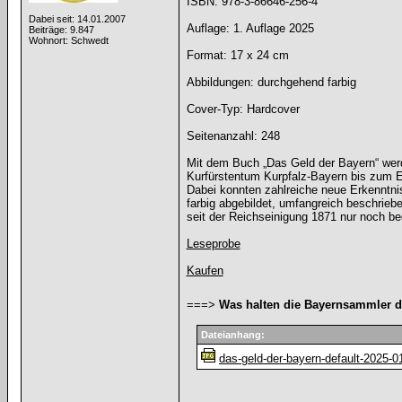
ISBN: 978-3-86646-256-4
Dabei seit: 14.01.2007
Auflage: 1. Auflage 2025
Beiträge: 9.847
Wohnort: Schwedt
Format: 17 x 24 cm
Abbildungen: durchgehend farbig
Cover-Typ: Hardcover
Seitenanzahl: 248
Mit dem Buch „Das Geld der Bayern“ werd
Kurfürstentum Kurpfalz-Bayern bis zum E
Dabei konnten zahlreiche neue Erkenntn
farbig abgebildet, umfangreich beschrieb
seit der Reichseinigung 1871 nur noch be
Leseprobe
Kaufen
===>
Was halten die Bayernsammler 
Dateianhang:
das-geld-der-bayern-default-2025-0