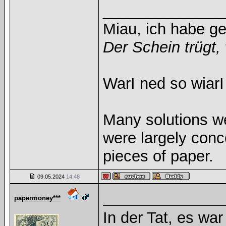
______________
Miau, ich habe g
Der Schein trügt, 
WarI ned so wiarI
Many solutions w
were largely con
pieces of paper.
09.05.2024
14:48
papermoney***
In der Tat, es wa