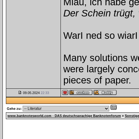
Miau, ich habe g
Der Schein trügt, 
WarI ned so wiarI
Many solutions w
were largely con
pieces of paper.
09.05.2024
22:33
Gehe zu:
www.banknotesworld.com - DAS deutschsprachige Banknotenforum
»
Sonstig