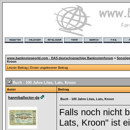
www.banknotesworld.com - DAS deutschsprachige Banknotenforum
»
Sonstig
Kroon
Letzter Beitrag
|
Erster ungelesener Beitrag
Buch - 100 Jahre Litas, Lats, Kroon
Autor
Beitrag
hanniballector-de
Buch - 100 Jahre Litas, Lats, Kroon
Falls noch nicht 
Lats, Kroon" ist 