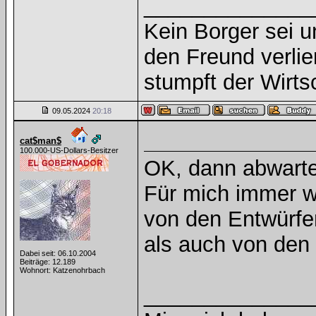
______________
Kein Borger sei u
den Freund verlie
stumpft der Wirts
09.05.2024
20:18
cat$man$
100.000-US-Dollars-Besitzer
OK, dann abwarten
Für mich immer wic
von den Entwürfe
als auch von den 
Dabei seit: 06.10.2004
Beiträge: 12.189
Wohnort: Katzenohrbach
______________