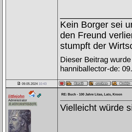
______________
Kein Borger sei u
den Freund verlie
stumpft der Wirts
Dieser Beitrag wurde 
hanniballector-de: 0
09.05.2024
10:43
RE: Buch - 100 Jahre Litas, Lats, Kroon
littlejohn
Administrator
Vielleicht würde 
______________