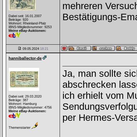
mehreren Versuch
Bestätigungs-Ema
Dabei seit: 16.01.2007
Beiträge: 920
Wohnort: Rheinland-Pfalz
IBNS-Mitgliedsnummer: 9253
Meine eBay-Auktionen:
09.05.2024
18:21
hanniballector-de
Ja, man sollte si
abschrecken lass
ich erhielt vom 
Dabei seit: 29.03.2020
Beiträge: 387
Sendungsverfolg
Wohnort: Hamburg
IBNS-Mitgliedsnummer: 4756
Meine eBay-Auktionen:
per Hermes-Versan
Themenstarter