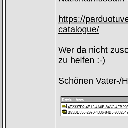
https://parduotuve
catalogue/
Wer da nicht zusc
zu helfen :-)
Schönen Vater-/He
Dateianhänge:
4F2337D2-4E12-4A0B-846C-4FB296
B93BE836-2970-4336-84B5-933254