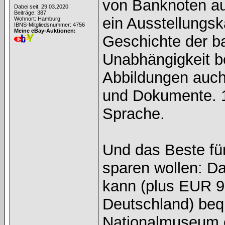
von Banknoten aus
Dabei seit: 29.03.2020
Beiträge: 387
ein Ausstellungsk
Wohnort: Hamburg
IBNS-Mitgliedsnummer: 4756
Meine eBay-Auktionen:
Geschichte der b
Unabhängigkeit be
Abbildungen auch
und Dokumente. 1
Sprache.
Und das Beste für
sparen wollen: Da
kann (plus EUR 9
Deutschland) beq
Nationalmuseum o