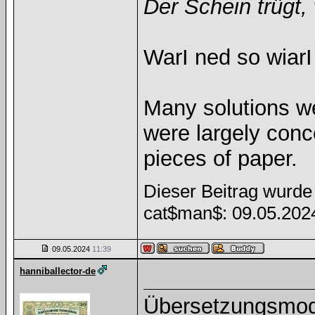
Der Schein trügt, 
WarI ned so wiarI
Many solutions w
were largely con
pieces of paper.
Dieser Beitrag wurde 
cat$man$: 09.05.20
09.05.2024
11:39
hanniballector-de
Übersetzungsmod