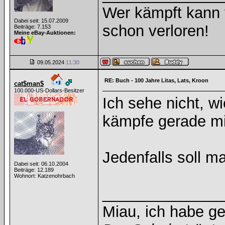
Wer kämpft kann v
Dabei seit: 15.07.2009
schon verloren!
Beiträge: 7.153
Meine eBay-Auktionen:
09.05.2024
11:30
RE: Buch - 100 Jahre Litas, Lats, Kroon
cat$man$
100.000-US-Dollars-Besitzer
Ich sehe nicht, w
kämpfe gerade mi
Jedenfalls soll m
Dabei seit: 06.10.2004
Beiträge: 12.189
Wohnort: Katzenohrbach
______________
Miau, ich habe g