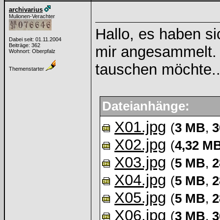
archivarius
Mulionen-Verachter
Hallo, es haben si
Dabei seit: 01.11.2004
Beiträge: 362
mir angesammelt. V
Wohnort: Oberpfalz
tauschen möchte..
Themenstarter
Dateianhänge:
X01.jpg
(
3 MB
,
3
X02.jpg
(
4,32 M
X03.jpg
(
5 MB
,
2
X04.jpg
(
5 MB
,
2
X05.jpg
(
5 MB
,
2
X06.jpg
(
3 MB
,
3