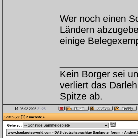
Wer noch einen Sc
Ländern abzugeben
einige Belegexemp
______________
Kein Borger sei un
verliert das Darle
Spitze ab.
03.02.2025
21:25
[1]
Seiten (2):
2
nächste »
Gehe zu:
www.banknotesworld.com - DAS deutschsprachige Banknotenforum
»
Andere 