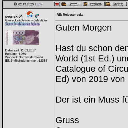
02.12.2023
11:32
RE: Reiseschecks
svenski04
Giesecke&Devrient-Belästiger
Guten Morgen
Hast du schon den
Dabei seit: 11.03.2017
Beiträge: 4.059
World (1st Ed.) un
Wohnort: Nordwestschweiz
IBNS-Mitgliedsnummer: 12338
Catalogue of Circu
Ed) von 2019 von I
Der ist ein Muss 
Gruss