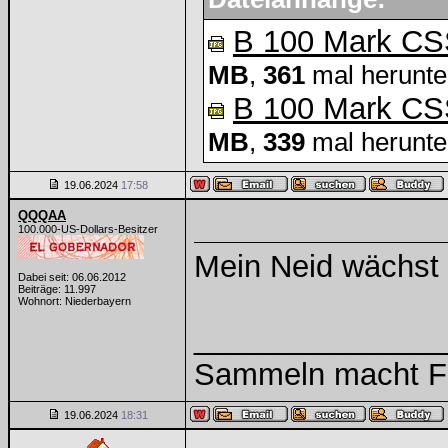
B 100 Mark CSS
MB
,
361
mal herunte
B 100 Mark CSS
MB
,
339
mal herunte
19.06.2024
17:58
QQQAA
100.000-US-Dollars-Besitzer
Mein Neid wächst 
Dabei seit: 06.06.2012
Beiträge: 11.997
Wohnort: Niederbayern
______________
Sammeln macht Fre
19.06.2024
18:31