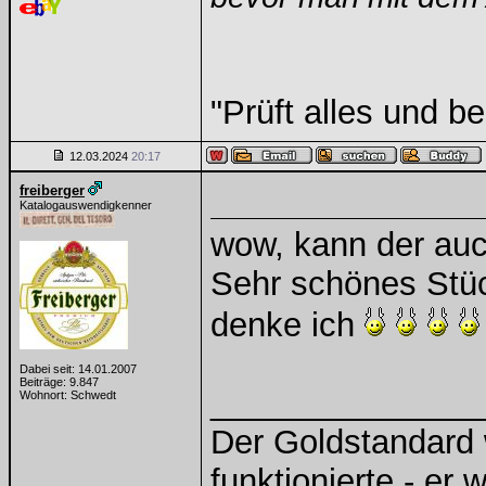
"Prüft alles und b
12.03.2024
20:17
freiberger
Katalogauswendigkenner
wow, kann der auc
Sehr schönes Stüc
denke ich
Dabei seit: 14.01.2007
Beiträge: 9.847
______________
Wohnort: Schwedt
Der Goldstandard w
funktionierte - er 