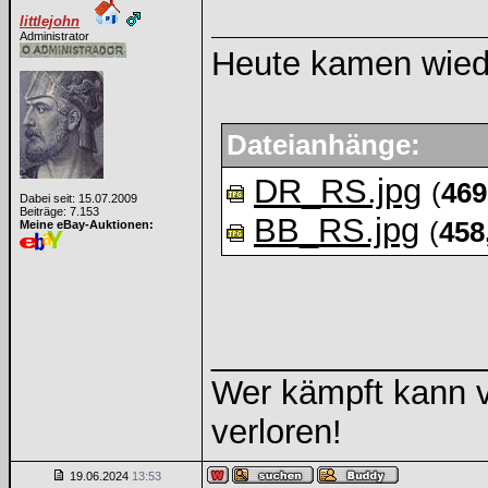
littlejohn
Administrator
Heute kamen wied
Dateianhänge:
DR_RS.jpg
(
469
Dabei seit: 15.07.2009
Beiträge: 7.153
BB_RS.jpg
(
458
Meine eBay-Auktionen:
______________
Wer kämpft kann v
verloren!
19.06.2024
13:53