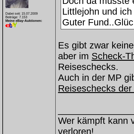
Doch da müsste e
Littlejohn und ic
Dabei seit: 15.07.2009
Beiträge: 7.153
Guter Fund..Glü
Meine eBay-Auktionen:
Es gibt zwar kein
aber im
Scheck-Th
Reiseschecks.
Auch in der MP gi
Reiseschecks der 
______________
Wer kämpft kann v
verloren!