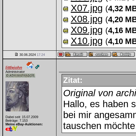
X07.jpg
(
4,32 M
X08.jpg
(
4,20 M
X09.jpg
(
4,16 M
X10.jpg
(
4,10 M
30.06.2024
17:24
littlejohn
Administrator
Zitat:
Original von arch
Hallo, es haben 
bei mir angesamme
Dabei seit: 15.07.2009
Beiträge: 7.153
tauschen möchte.
Meine eBay-Auktionen: