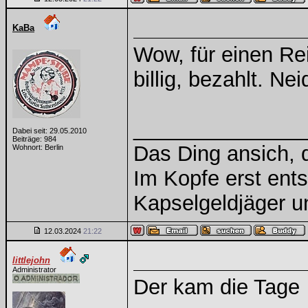
KaBa
Wow, für einen Rei
billig, bezahlt. N
______________
Dabei seit: 29.05.2010
Beiträge: 984
Das Ding ansich, d
Wohnort: Berlin
Im Kopfe erst ents
Kapselgeldjäger 
12.03.2024
21:22
littlejohn
Administrator
Der kam die Tage