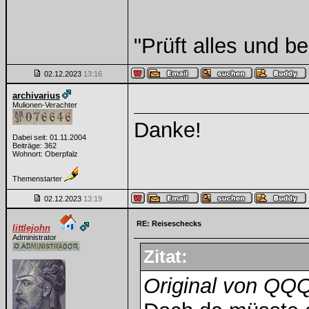
"Prüft alles und b
02.12.2023
13:16
archivarius
Mulionen-Verachter
Danke!
Dabei seit: 01.11.2004
Beiträge: 362
Wohnort: Oberpfalz
Themenstarter
02.12.2023
13:19
RE: Reiseschecks
littlejohn
Administrator
Zitat:
Original von QQ