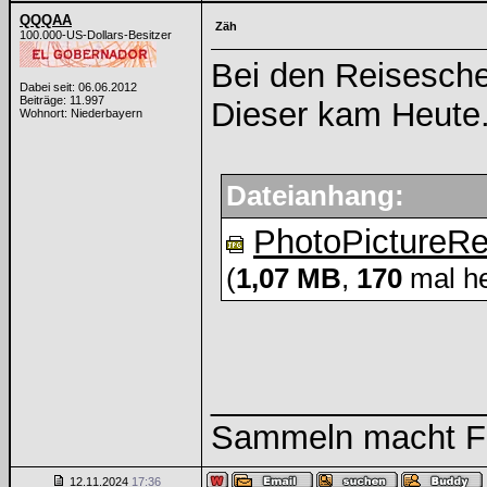
QQQAA
Zäh
100.000-US-Dollars-Besitzer
Bei den Reisesche
Dabei seit: 06.06.2012
Beiträge: 11.997
Dieser kam Heute..
Wohnort: Niederbayern
Dateianhang:
PhotoPictureR
(
1,07 MB
,
170
mal he
______________
Sammeln macht Fre
12.11.2024
17:36