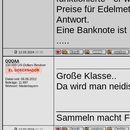
Preise für Edelmeta
Antwort.
Eine Banknote ist
.....
12.03.2024
20:39
QQQAA
100.000-US-Dollars-Besitzer
Große Klasse..
Dabei seit: 06.06.2012
Beiträge: 11.997
Da wird man neidi
Wohnort: Niederbayern
______________
Sammeln macht Fre
12.03.2024
21:22