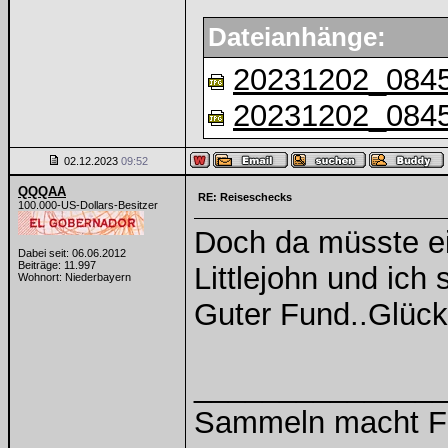
Dateianhänge:
20231202_0845
20231202_0845
02.12.2023
09:52
QQQAA
RE: Reiseschecks
100.000-US-Dollars-Besitzer
Doch da müsste ei
Dabei seit: 06.06.2012
Beiträge: 11.997
Littlejohn und ich
Wohnort: Niederbayern
Guter Fund..Glüc
______________
Sammeln macht Fre