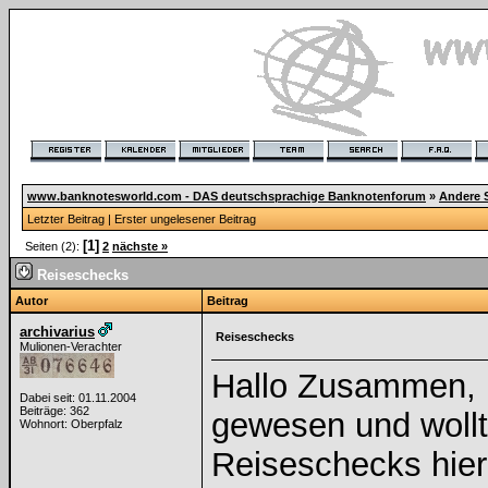
www.banknotesworld.com - DAS deutschsprachige Banknotenforum
»
Andere 
Letzter Beitrag
|
Erster ungelesener Beitrag
[1]
Seiten (2):
2
nächste »
Reiseschecks
Autor
Beitrag
archivarius
Reiseschecks
Mulionen-Verachter
Hallo Zusammen, b
Dabei seit: 01.11.2004
Beiträge: 362
gewesen und woll
Wohnort: Oberpfalz
Reiseschecks hier