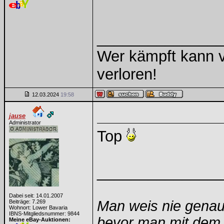
______________
Wer kämpft kann v
verloren!
12.03.2024
19:58
jause
Administrator
Top
______________
Dabei seit: 14.01.2007
Man weis nie genau
Beiträge: 7.269
Wohnort: Lower Bavaria
IBNS-Mitgliedsnummer: 9844
bevor man mit dem A
Meine eBay-Auktionen: