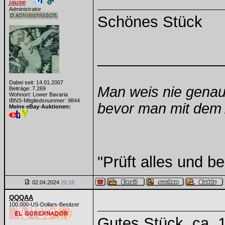
jause
Administrator
Schönes Stück
______________
Dabei seit: 14.01.2007
Man weis nie genau
Beiträge: 7.269
Wohnort: Lower Bavaria
IBNS-Mitgliedsnummer: 9844
bevor man mit dem A
Meine eBay-Auktionen:
"Prüft alles und b
02.04.2024
20:16
QQQAA
100.000-US-Dollars-Besitzer
Gutes Stück..ca..