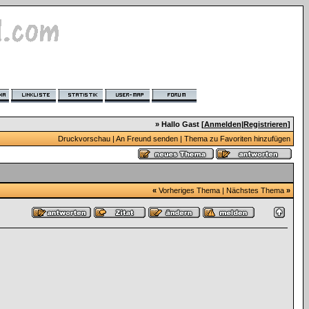
» Hallo Gast [
Anmelden
|
Registrieren
]
Druckvorschau
|
An Freund senden
|
Thema zu Favoriten hinzufügen
«
Vorheriges Thema
|
Nächstes Thema
»