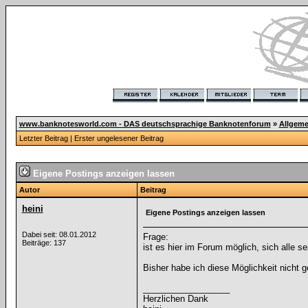
www.banknotesworld.com - DAS deutschsprachige Banknotenforum
»
Allgeme
Letzter Beitrag
|
Erster ungelesener Beitrag
Eigene Postings anzeigen lassen
Autor
Beitrag
heini
Eigene Postings anzeigen lassen
Dabei seit: 08.01.2012
Frage:
Beiträge: 137
ist es hier im Forum möglich, sich alle s
Bisher habe ich diese Möglichkeit nicht 
__________________
Herzlichen Dank