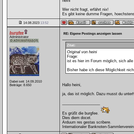
heini
Wer nicht fragt, erfährt nix!
Es gibt keine dumme Fragen, hoechsten
14.08.2023
13:52
burgfee
RE: Eigene Postings anzeigen lassen
Administrator
Zitat:
Original von heini
Frage:
ist es hier im Forum möglich, sich all
Bisher habe ich diese Möglichkeit nic
Dabei seit: 14.09.2010
Hallo heini,
Beiträge: 8.650
ja, das ist möglich. Dazu musst du unter
__________________
Es grüßt die burgfee.
Dies diem docet.
Arduum res gestas scribere.
Internationaler Banknoten-Sammlerverein