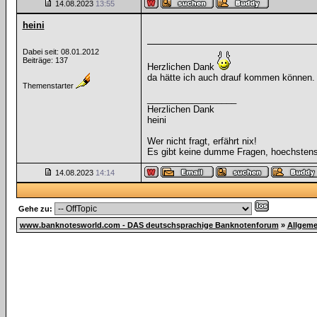
14.08.2023
13:55
heini
Dabei seit: 08.01.2012
Beiträge: 137
Herzlichen Dank
da hätte ich auch drauf kommen können.
Themenstarter
__________________
Herzlichen Dank
heini
Wer nicht fragt, erfährt nix!
Es gibt keine dumme Fragen, hoechsten
14.08.2023
14:14
Gehe zu:
www.banknotesworld.com - DAS deutschsprachige Banknotenforum
»
Allgeme