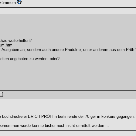
m kümmern
ndwie weiterhelfen?
num.htm
-Ausgaben an, sondern auch andere Produkte, unter anderem aus dem Pröh-Verl
 selten angeboten zu werden, oder?
ie buchdruckerei ERICH PRÖH in berlin ende der 70´ger in konkurs gegangen. s
ernommen wurde konnte bisher noch nicht ermittelt werden ...