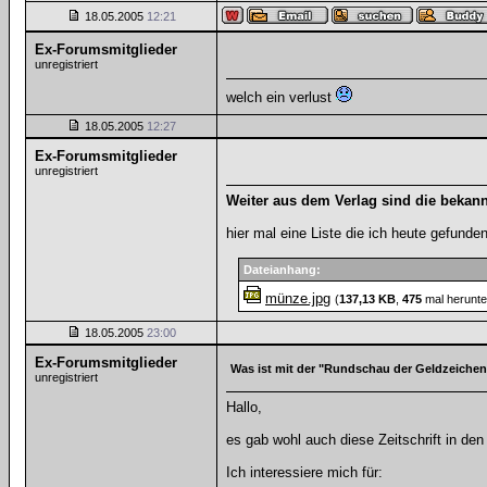
18.05.2005
12:21
Ex-Forumsmitglieder
unregistriert
welch ein verlust
18.05.2005
12:27
Ex-Forumsmitglieder
unregistriert
Weiter aus dem Verlag sind die bekann
hier mal eine Liste die ich heute gefunde
Dateianhang:
münze.jpg
(
137,13 KB
,
475
mal herunte
18.05.2005
23:00
Ex-Forumsmitglieder
Was ist mit der "Rundschau der Geldzeiche
unregistriert
Hallo,
es gab wohl auch diese Zeitschrift in d
Ich interessiere mich für: