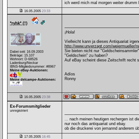
ich werd mich mal morgen weiter drum
16.05.2005
23:33
*ryhk* (†)
¡Hola!
Vielleicht kann ja dieses Antiquariat irge
http://www.unverzagt.com/weiermueller/
Sie bieten nicht nur "Geldscheinsammler"
Dabei seit: 16.09.2003
"Geldschein" zu haben?
Beiträge: 15.107
Wohnort: D-68526
Auf eBay scheint diese Zeitschrift recht
Ladenburg/Neckar
IBNS-Mitgliedsnummer: #8967
Meine eBay-Auktionen:
Adíos
Ronny
Meine delcampe-Auktionen:
16.05.2005
23:38
Ex-Forumsmitglieder
unregistriert
... nach meinen heutigen rechergen ist d
nur noch das antiquariat und ebay.
ob die druckerei von jemannd anderem üb
17.05.2005
16:45