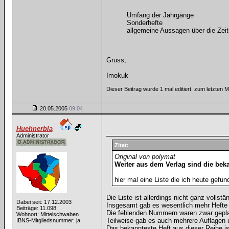
Umfang der Jahrgänge
Sonderhefte
allgemeine Aussagen über die Zei
Gruss,
Imokuk
Dieser Beitrag wurde 1 mal editiert, zum letzten
20.05.2005
09:04
Huehnerbla
Administrator
Zitat:
Original von polymat
Weiter aus dem Verlag sind die beka
hier mal eine Liste die ich heute gefun
Die Liste ist allerdings nicht ganz vollstän
Dabei seit: 17.12.2003
Insgesamt gab es wesentlich mehr Hefte
Beiträge: 11.098
Die fehlenden Nummern waren zwar geplant,
Wohnort: Mittelschwaben
Teilweise gab es auch mehrere Auflagen 
IBNS-Mitgliedsnummer: ja
Das bekannteste Heft aus dieser Reihe is