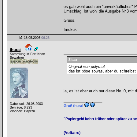
es gab wohl auch ein "unverkäufliches" Pr
Umschlag. Ist wohl die Ausgabe Nr.3 vom
Gruss,
Imokuk
18.05.2005
06:26
thurai
Sammlung-in-Fort Knox-
Bewahrer
Zitat:
Original von polymat
das ist böse sowas, aber du schreibst
ja, es ist aber auch nur diese No. 0, mit 
__________________
Dabei seit: 26.08.2003
Gruß thurai
Beiträge: 8.293
Wohnort: Bayern
"Papiergeld kehrt früher oder später zu s
(Voltaire)