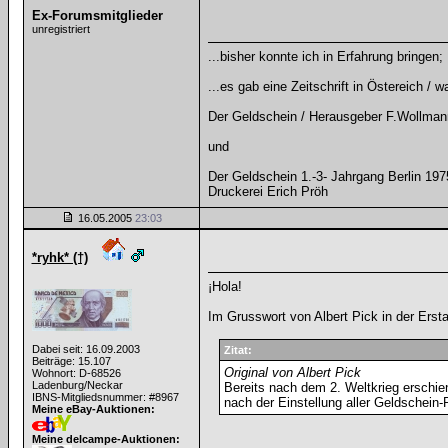
Ex-Forumsmitglieder
unregistriert
...bisher konnte ich in Erfahrung bringen;
...es gab eine Zeitschrift in Östereich / w
Der Geldschein / Herausgeber F.Wollman
und
Der Geldschein 1.-3- Jahrgang Berlin 197
Druckerei Erich Pröh
16.05.2005
23:03
*ryhk* (†)
¡Hola!
Im Grusswort von Albert Pick in der Ers
Dabei seit: 16.09.2003
Zitat:
Beiträge: 15.107
Original von Albert Pick
Wohnort: D-68526
Ladenburg/Neckar
Bereits nach dem 2. Weltkrieg erschien
IBNS-Mitgliedsnummer: #8967
nach der Einstellung aller Geldschein-
Meine eBay-Auktionen:
Meine delcampe-Auktionen: