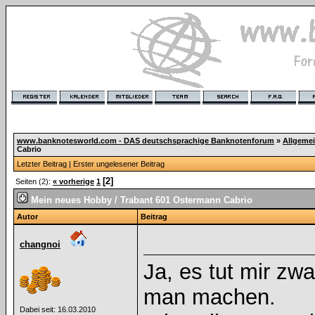
www.banknotesworld.com - DAS deutschsprachige Banknotenforum
»
Allgeme
Cabrio
Letzter Beitrag
|
Erster ungelesener Beitrag
[2]
Seiten (2):
« vorherige
1
Mein neues Hobby / Trabant 601 Ostermann Cabrio
Autor
Beitrag
changnoi
Ja, es tut mir zw
man machen.
Dabei seit: 16.03.2010