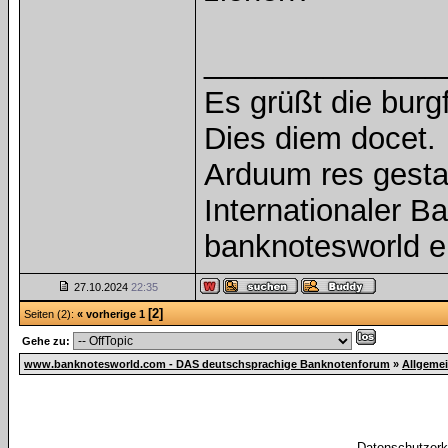
______________
Es grüßt die burg
Dies diem docet.
Arduum res gesta
Internationaler 
banknotesworld e
27.10.2024
22:35
[2]
Seiten (2):
« vorherige
1
Gehe zu:
www.banknotesworld.com - DAS deutschsprachige Banknotenforum
»
Allgeme
Datenschutzerkl