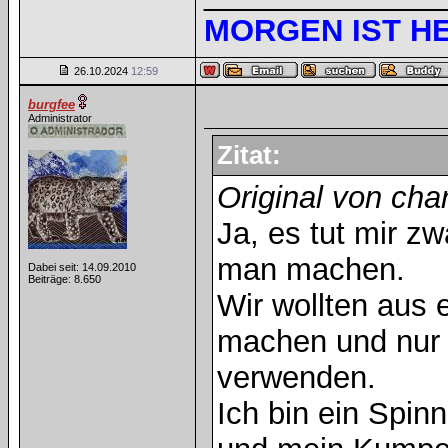
MORGEN IST H
26.10.2024
12:59
burgfee
Administrator
Zitat:
Original von cha
Ja, es tut mir z
man machen.
Dabei seit: 14.09.2010
Beiträge: 8.650
Wir wollten aus
machen und nur d
verwenden.
Ich bin ein Spin