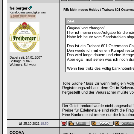
freiberger
RE: Mein neues Hobby / Trabant 601 Osterm
Katalogauswendigkenner
Zitat:
Original von changnoi
Hier ist meine neue Aufgabe für die nä
Habe ich heute vom Sandstrahlen abge
Das ist ein Trabant 601 Ostermann C
Den werde ich mit einem Kumpel restau
Das wird lange dauern und eine Menge
Dabei seit: 14.01.2007
Aber egal, mal sehen was ich noch dra
Beiträge: 9.846
Wohnort: Schwedt
Wenn hier trotz des völlig banknotenf
Tolle Sache / lass Dir wenn fertig ein 
Registrirungszahl aus dem Ort in Schwarz
hergestellt und der Verursacher mußte voll
__________________
Der Goldstandard wurde nicht abgeschafft, 
Preise für Edelmetalle sind nicht die Frag
Eine Banknote ist immer nur die Inkaufna
25.10.2021
18:50
QQQAA