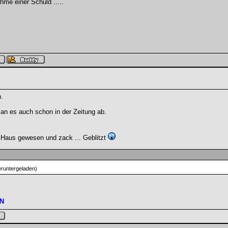
hme einer Schuld .....
.
an es auch schon in der Zeitung ab.
r Haus gewesen und zack ... Geblitzt
runtergeladen)
N