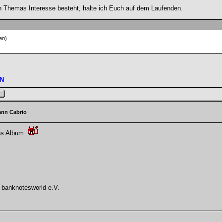
en Themas Interesse besteht, halte ich Euch auf dem Laufenden.
en)
N
ann Cabrio
ins Album.
 banknotesworld e.V.