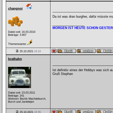
changnoi
Da ist was dran burgfee, dafür müsste m
__________________
MORGEN IST HEUTE SCHON GESTER
Dabei seit: 16.03.2010
Beiträge: 3.907
Themenstarter
25.10.2021
18:16
brathahn
Ist definitiv eines der Hobbys was sich 
Gruß Stephan
Dabei seit: 23.03.2011
Beiträge: 241
Wohnort: Bezirk Machdeburch,
Burch und Jardelejen
25.10.2021
18:35