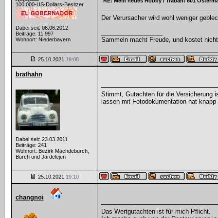
RE: Mein neues Hobby / Trabant 601 Osterm
100.000-US-Dollars-Besitzer
Der Verursacher wird wohl weniger geblech
Dabei seit: 06.06.2012
__________________
Beiträge: 11.997
Sammeln macht Freude, und kostet nicht 
Wohnort: Niederbayern
25.10.2021
19:08
brathahn
Stimmt, Gutachten für die Versicherung i
lassen mit Fotodokumentation hat knapp 1
Dabei seit: 23.03.2011
Beiträge: 241
Wohnort: Bezirk Machdeburch,
Burch und Jardelejen
25.10.2021
19:10
changnoi
Das Wertgutachten ist für mich Pflicht.