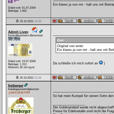
Ein klares ja von mir - halt uns mit Beit
Dabei seit: 01.07.2009
Beiträge: 1.662
25.10.2021
19:49
Adimh Liven
Kontrollnummern-Berechner
Zitat:
Original von ernte
Ein klares ja von mir - halt uns mit B
Dabei seit: 19.07.2008
Da schließe ich mich sofort an
)
Beiträge: 1.312
Wohnort: Br nd rsg te
25.10.2021
21:59
freiberger
Katalogauswendigkenner
So hat mein Kumpel für seinen Sohn den
__________________
Der Goldstandard wurde nicht abgeschafft, 
Preise für Edelmetalle sind nicht die Frag