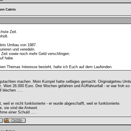
ann Cabrio
chste Zeit.
holt.
abrio Umbau von 1987.
rieren und veredeln.
 Zeit sowie noch mehr Geld verschlingen.
uf habe.
reien Themas Interesse besteht, halte ich Euch auf dem Laufenden.
Vollgutachten machen. Mein Kumpel hatte selbiges gemacht. Originalgetreu Um
. Wert 26.000 Euro. Drei Wochen gefahren und AUffahrunfall - er war froh so 
 blechen .....
weil er nicht funktionierte - er wurde abgeschafft, weil er funktionierte.
e, sie sind die Antwort.
hme einer Schuld .....