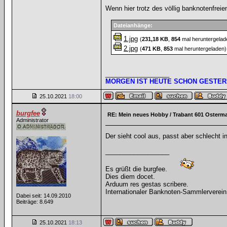
Wenn hier trotz des völlig banknotenfrei
Dateianhänge:
1.jpg
(
231,18 KB
,
854
mal heruntergelad
2.jpg
(
471 KB
,
853
mal heruntergeladen)
__________________
MORGEN IST HEUTE SCHON GESTER
25.10.2021
18:00
burgfee
RE: Mein neues Hobby / Trabant 601 Osterm
Administrator
Der sieht cool aus, passt aber schlecht 
__________________
Es grüßt die burgfee.
Dies diem docet.
Arduum res gestas scribere.
Internationaler Banknoten-Sammlerverein
Dabei seit: 14.09.2010
Beiträge: 8.649
25.10.2021
18:13