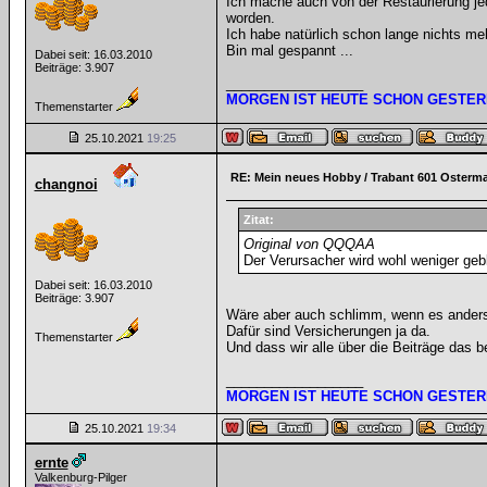
Ich mache auch von der Restaurierung jed
worden.
Ich habe natürlich schon lange nichts m
Bin mal gespannt ...
Dabei seit: 16.03.2010
Beiträge: 3.907
__________________
MORGEN IST HEUTE SCHON GESTER
Themenstarter
25.10.2021
19:25
RE: Mein neues Hobby / Trabant 601 Osterm
changnoi
Zitat:
Original von QQQAA
Der Verursacher wird wohl weniger gebl
Dabei seit: 16.03.2010
Beiträge: 3.907
Wäre aber auch schlimm, wenn es anders
Dafür sind Versicherungen ja da.
Themenstarter
Und dass wir alle über die Beiträge das be
__________________
MORGEN IST HEUTE SCHON GESTER
25.10.2021
19:34
ernte
Valkenburg-Pilger