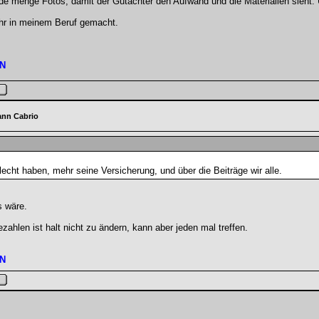
e menge Fotos, damit der Gutachter den Aufwand und die Materialien sieht. U
ehr in meinem Beruf gemacht.
N
ann Cabrio
echt haben, mehr seine Versicherung, und über die Beiträge wir alle.
 wäre.
zahlen ist halt nicht zu ändern, kann aber jeden mal treffen.
N