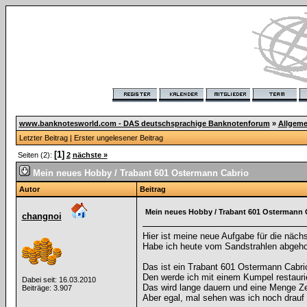
www.banknotesworld.com - DAS deutschsprachige Banknotenforum
»
Allgeme
Letzter Beitrag
|
Erster ungelesener Beitrag
[1]
Seiten (2):
2
nächste »
Mein neues Hobby / Trabant 601 Ostermann Cabrio
Autor
Beitrag
Mein neues Hobby / Trabant 601 Ostermann 
changnoi
Hier ist meine neue Aufgabe für die nächs
Habe ich heute vom Sandstrahlen abgeho
Das ist ein Trabant 601 Ostermann Cabr
Den werde ich mit einem Kumpel restauri
Dabei seit: 16.03.2010
Das wird lange dauern und eine Menge Ze
Beiträge: 3.907
Aber egal, mal sehen was ich noch drauf