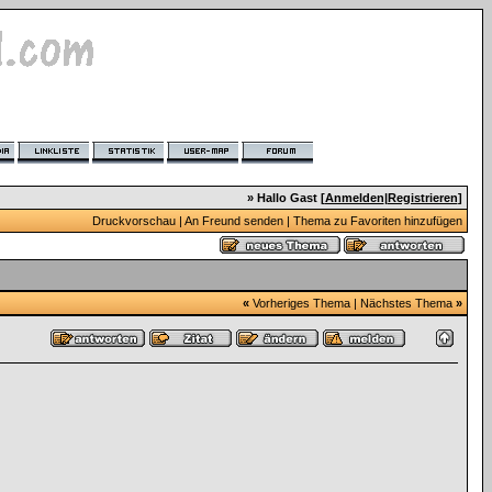
» Hallo Gast [
Anmelden
|
Registrieren
]
Druckvorschau
|
An Freund senden
|
Thema zu Favoriten hinzufügen
«
Vorheriges Thema
|
Nächstes Thema
»