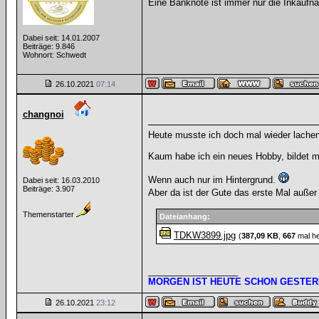
Eine Banknote ist immer nur die Inkaufna
Dabei seit: 14.01.2007
Beiträge: 9.846
Wohnort: Schwedt
26.10.2021
07:14
changnoi
Heute musste ich doch mal wieder lachen
Kaum habe ich ein neues Hobby, bildet m
Wenn auch nur im Hintergrund.
Dabei seit: 16.03.2010
Beiträge: 3.907
Aber da ist der Gute das erste Mal auße
Themenstarter
Dateianhang:
TDKW3899.jpg
(
387,09 KB
,
667
mal he
__________________
MORGEN IST HEUTE SCHON GESTER
26.10.2021
23:12