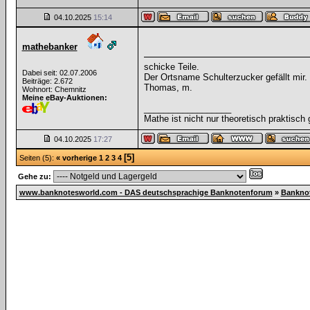
04.10.2025
15:14
mathebanker
schicke Teile.
Dabei seit: 02.07.2006
Der Ortsname Schulterzucker gefällt mir.
Beiträge: 2.672
Thomas, m.
Wohnort: Chemnitz
Meine eBay-Auktionen:
__________________
Mathe ist nicht nur theoretisch praktisch 
04.10.2025
17:27
[5]
Seiten (5):
« vorherige
1
2
3
4
Gehe zu:
www.banknotesworld.com - DAS deutschsprachige Banknotenforum
»
Bankno