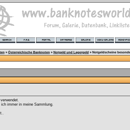
ten
»
Österreichische Banknoten
»
Notgeld und Lagergeld
»
Notgeldscheine besonder
 verwendet.
ge ich immer in meine Sammlung.
..