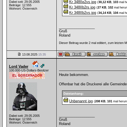
Kr 348IIe2vs.jpg
Dabei seit: 29.05.2005
(
30,12 KB
,
103
mal h
Beiträge: 12.555
Kr 348IIb2rs.jpg
(
27 KB
,
102
mal herun
Wohnort: Österreich
Kr 348IIb2vs.jpg
(
34,14 KB
,
104
mal h
__________________
Gruß
Roland
Dieser Beitrag wurde 2 mal editiert, zum letzten
13.08.2025
15:35
Lord Vader
100.000-US-Dollars-Besitzer
Heute bekommen.
Offenbar hat die Druckerei alle Gemeind
Dateianhang:
Unbenannt.jpg
(
208 KB
,
101
mal herun
__________________
Dabei seit: 29.05.2005
Beiträge: 12.555
Gruß
Wohnort: Österreich
Roland