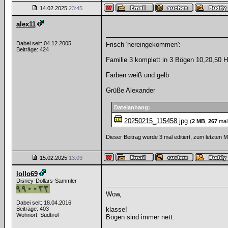
14.02.2025
23:45
alex11
Dabei seit: 04.12.2005
Frisch 'hereingekommen':
Beiträge: 424
Familie 3 komplett in 3 Bögen 10,20,50 H
Farben weiß und gelb
Grüße Alexander
Dateianhang:
20250215_115458.jpg
(
2 MB
,
267
mal
Dieser Beitrag wurde 3 mal editiert, zum letzten 
15.02.2025
13:03
lollo69
Disney-Dollars-Sammler
Wow,
Dabei seit: 18.04.2016
Beiträge: 403
klasse!
Wohnort: Südtirol
Bögen sind immer nett.