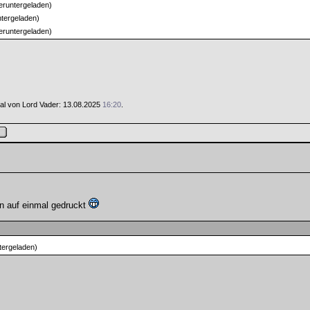
eruntergeladen)
tergeladen)
eruntergeladen)
 Mal von Lord Vader: 13.08.2025
16:20
.
en auf einmal gedruckt
tergeladen)