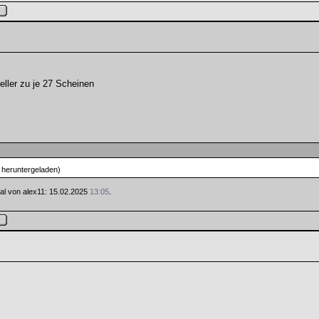
eller zu je 27 Scheinen
 heruntergeladen)
Mal von alex11: 15.02.2025
13:05
.