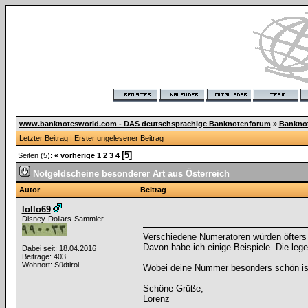
www.banknotesworld.com - DAS deutschsprachige Banknotenforum
»
Bankno
Letzter Beitrag
|
Erster ungelesener Beitrag
[5]
Seiten (5):
« vorherige
1
2
3
4
Notgeldscheine besonderer Art aus Österreich
Autor
Beitrag
lollo69
Disney-Dollars-Sammler
Verschiedene Numeratoren würden öfters
Davon habe ich einige Beispiele. Die le
Dabei seit: 18.04.2016
Beiträge: 403
Wohnort: Südtirol
Wobei deine Nummer besonders schön ist
Schöne Grüße,
Lorenz