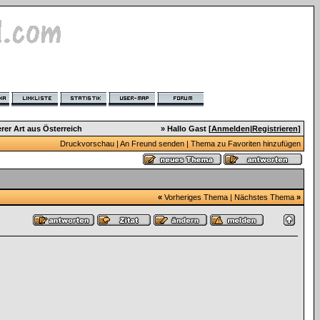
er Art aus Österreich
» Hallo Gast [
Anmelden
|
Registrieren
]
Druckvorschau
|
An Freund senden
|
Thema zu Favoriten hinzufügen
«
Vorheriges Thema
|
Nächstes Thema
»