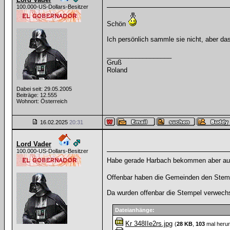
100.000-US-Dollars-Besitzer
Schön
Ich persönlich sammle sie nicht, aber das
__________________
Gruß
Roland
Dabei seit: 29.05.2005
Beiträge: 12.555
Wohnort: Österreich
16.02.2025
20:31
Lord Vader
100.000-US-Dollars-Besitzer
Habe gerade Harbach bekommen aber auf 
Offenbar haben die Gemeinden den Stemp
Da wurden offenbar die Stempel verwechs
Dateianhänge:
Kr 348IIe2rs.jpg
(
28 KB
,
103
mal herun