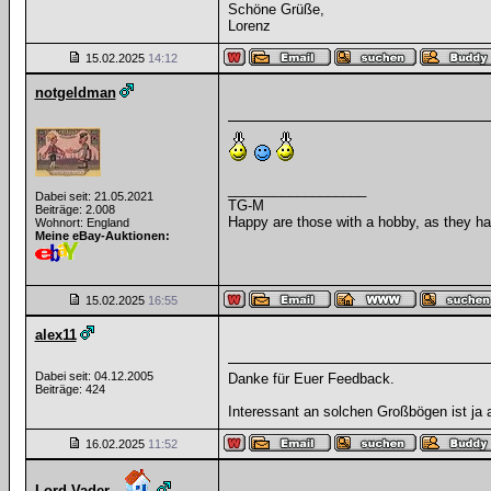
Schöne Grüße,
Lorenz
15.02.2025
14:12
notgeldman
__________________
Dabei seit: 21.05.2021
TG-M
Beiträge: 2.008
Happy are those with a hobby, as they hav
Wohnort: England
Meine eBay-Auktionen:
15.02.2025
16:55
alex11
Dabei seit: 04.12.2005
Danke für Euer Feedback.
Beiträge: 424
Interessant an solchen Großbögen ist ja
16.02.2025
11:52
Lord Vader