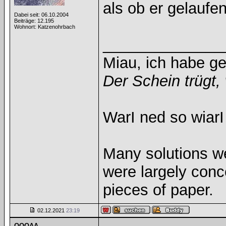
als ob er gelaufen
Dabei seit: 06.10.2004
Beiträge: 12.195
Wohnort: Katzenohrbach
______________
Miau, ich habe g
Der Schein trügt, 
WarI ned so wiarI
Many solutions w
were largely con
pieces of paper.
02.12.2021
23:19
QQQAA