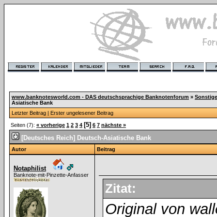
www.banknotesworld.com - DAS deutschsprachige Banknotenforum
»
Sonstig
Asiatische Bank
Letzter Beitrag
|
Erster ungelesener Beitrag
[5]
Seiten (7):
« vorherige
1
2
3
4
6
7
nächste »
[Deutsches Reich] Deutsch-Asiatische Bank
Autor
Beitrag
Notaphilist
Banknote-mit-Pinzette-Anfasser
Zitat:
Original von wal