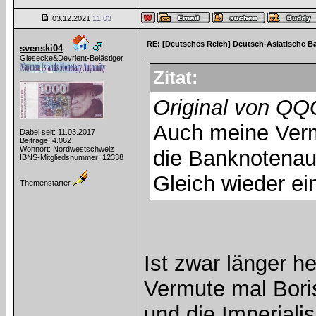
03.12.2021
11:03
RE: [Deutsches Reich] Deutsch-Asiatische B
svenski04
Giesecke&Devrient-Belästiger
Zitat:
Original von Q
Auch meine Verm
Dabei seit: 11.03.2017
Beiträge: 4.062
Wohnort: Nordwestschweiz
die Banknotena
IBNS-Mitgliedsnummer: 12338
Gleich wieder ei
Themenstarter
Ist zwar länger he
Vermute mal Bori
und die Imperiali