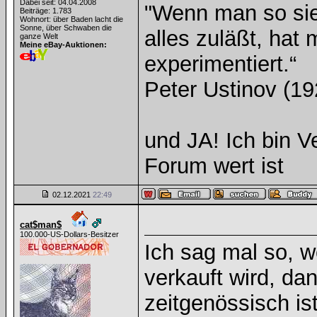
Dabei seit: 04.04.2008
"Wenn man so sieh
Beiträge: 1.783
Wohnort: über Baden lacht die
Sonne, über Schwaben die
alles zuläßt, hat
ganze Welt
Meine eBay-Auktionen:
experimentiert.“
Peter Ustinov (19
und JA! Ich bin Ve
Forum wert ist
02.12.2021
22:49
cat$man$
100.000-US-Dollars-Besitzer
Ich sag mal so, 
verkauft wird, da
zeitgenössisch is