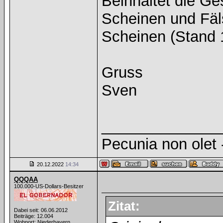
Beinhaltet die Ge
Scheinen und Fäl
Scheinen (Stand 
Gruss
Sven
______________
Pecunia non olet -
20.12.2022
14:34
QQQAA
100.000-US-Dollars-Besitzer
Zitat:
Dabei seit: 06.06.2012
Beiträge: 12.004
Wohnort: Niederbayern