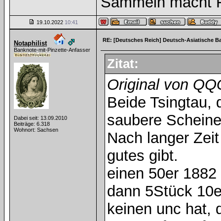
Sammeln macht Fr
19.10.2022
10:41
RE: [Deutsches Reich] Deutsch-Asiatische B
Notaphilist
Banknote-mit-Pinzette-Anfasser
Zitat:
Original von Q
Beide Tsingtau, 
saubere Scheine
Dabei seit: 13.09.2010
Beiträge: 6.318
Wohnort: Sachsen
Nach langer Zeit
gutes gibt.
einen 50er 1882 
dann 5Stück 10e
keinen unc hat, 