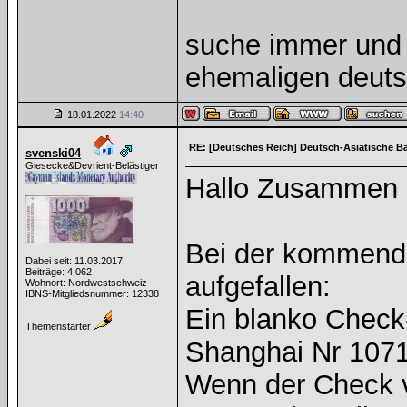
suche immer und 
ehemaligen deuts
18.01.2022
14:40
RE: [Deutsches Reich] Deutsch-Asiatische B
svenski04
Giesecke&Devrient-Belästiger
Hallo Zusammen
Bei der kommende
Dabei seit: 11.03.2017
Beiträge: 4.062
aufgefallen:
Wohnort: Nordwestschweiz
IBNS-Mitgliedsnummer: 12338
Ein blanko Check
Themenstarter
Shanghai Nr 107
Wenn der Check v