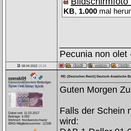
Bildschirmfoto
KB
,
1.000
mal herun
______________
Pecunia non olet -
08.04.2022
15:28
RE: [Deutsches Reich] Deutsch-Asiatische B
svenski04
Giesecke&Devrient-Belästiger
Guten Morgen Z
Falls der Schein n
Dabei seit: 11.03.2017
Beiträge: 4.062
wird:
Wohnort: Nordwestschweiz
IBNS-Mitgliedsnummer: 12338