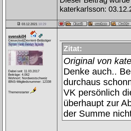
Dieser Beitrag wurde 
katerkarlsson: 03.12
03.12.2021
10:29
svenski04
Giesecke&Devrient-Belästiger
Zitat:
Original von kat
Denke auch.. Be
Dabei seit: 11.03.2017
Beiträge: 4.062
Wohnort: Nordwestschweiz
durchaus schonm
IBNS-Mitgliedsnummer: 12338
VK persönlich d
Themenstarter
überhaupt zur A
der Summe nich