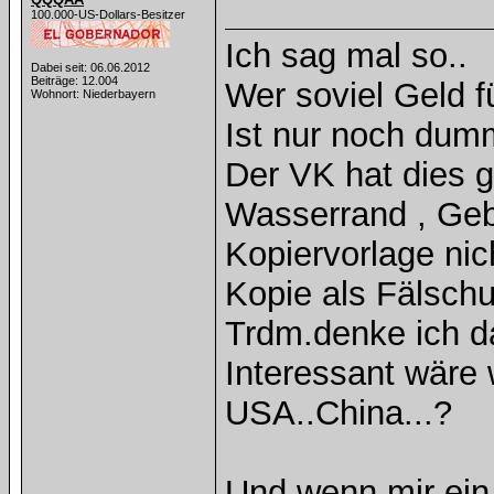
100.000-US-Dollars-Besitzer
Ich sag mal so..
Dabei seit: 06.06.2012
Beiträge: 12.004
Wer soviel Geld f
Wohnort: Niederbayern
Ist nur noch dum
Der VK hat dies 
Wasserrand , Ge
Kopiervorlage nic
Kopie als Fälsch
Trdm.denke ich da
Interessant wäre 
USA..China...?
Und wenn mir ein