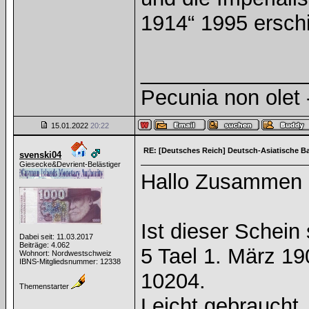
1914“ 1995 ersc
______________
Pecunia non olet -
15.01.2022
20:22
RE: [Deutsches Reich] Deutsch-Asiatische B
svenski04
Giesecke&Devrient-Belästiger
Hallo Zusammen
Ist dieser Schein 
Dabei seit: 11.03.2017
Beiträge: 4.062
5 Tael 1. März 19
Wohnort: Nordwestschweiz
IBNS-Mitgliedsnummer: 12338
10204.
Themenstarter
Leicht gebrauch