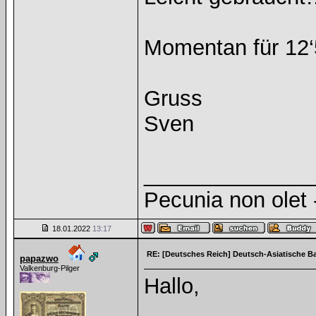
Momentan für 12‘
Gruss
Sven
______________
Pecunia non olet -
18.01.2022
13:17
RE: [Deutsches Reich] Deutsch-Asiatische B
papazwo
Valkenburg-Pilger
Hallo,