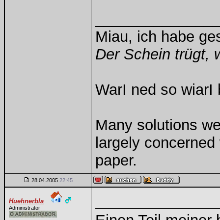
______________
Miau, ich habe g
Der Schein trügt, 
WarI ned so wiarI 
Many solutions we
largely concerned
paper.
28.04.2005
22:45
Huehnerbla
Administrator