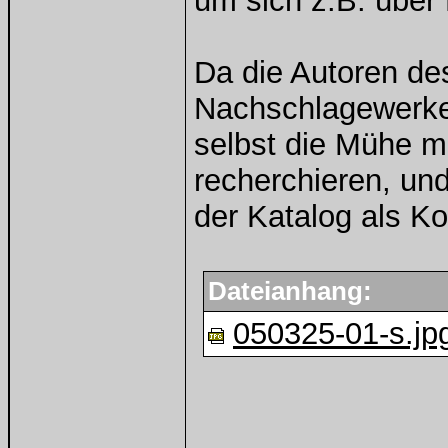
um sich z.B. über
Da die Autoren de
Nachschlagewerke 
selbst die Mühe m
recherchieren, und
der Katalog als Kor
Dateianhang:
050325-01-s.jp
______________