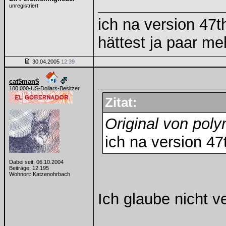
unregistriert
ich na version 47t
hättest ja paar m
30.04.2005
12:39
cat$man$
100.000-US-Dollars-Besitzer
Zitat:
Original von pol
ich na version 47
Dabei seit: 06.10.2004
Beiträge: 12.195
Wohnort: Katzenohrbach
Ich glaube nicht 