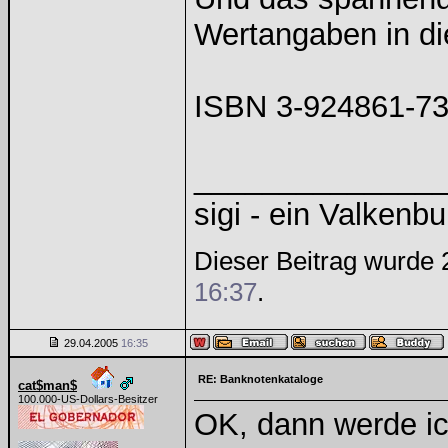
Wertangaben in di
ISBN 3-924861-73-
______________
sigi - ein Valkenbu
Dieser Beitrag wurde 2
16:37
.
29.04.2005
16:35
RE: Banknotenkataloge
cat$man$
100.000-US-Dollars-Besitzer
OK, dann werde i