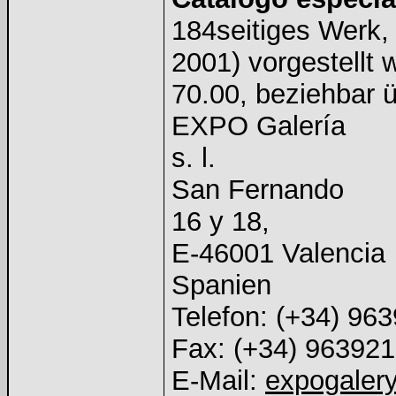
184seitiges Werk,
2001) vorgestellt 
70.00, beziehbar ü
EXPO Galería
s. l.
San Fernando
16 y 18,
E-46001 Valencia
Spanien
Telefon: (+34) 96
Fax: (+34) 96392
E-Mail:
expogaler