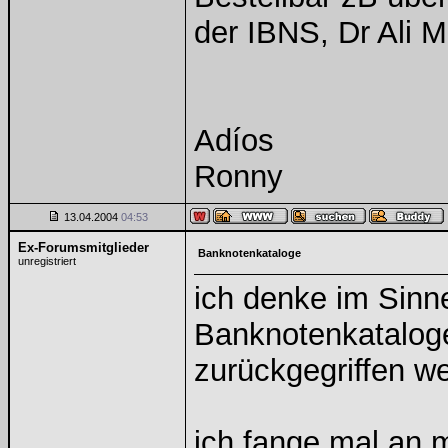
der IBNS, Dr Ali M
Adíos
Ronny
13.04.2004
04:53
Ex-Forumsmitglieder
Banknotenkataloge
unregistriert
ich denke im Sinne
Banknotenkataloge
zurückgegriffen w
ich fange mal an m