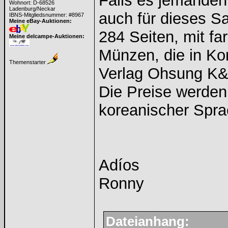
Falls es jemanden
Wohnort: D-68526
Ladenburg/Neckar
auch für dieses S
IBNS-Mitgliedsnummer: #8967
Meine eBay-Auktionen:
284 Seiten, mit fa
Meine delcampe-Auktionen:
Münzen, die in K
Themenstarter
Verlag Ohsung K&
Die Preise werden
koreanischer Spra
Adíos
Ronny
Dateianhang: