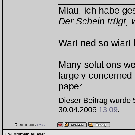
Miau, ich habe g
Der Schein trügt, 
WarI ned so wiarI 
Many solutions we
largely concerned
paper.
Dieser Beitrag wurde 5
30.04.2005
13:09
.
30.04.2005
12:35
Ex-Forumsmitglieder