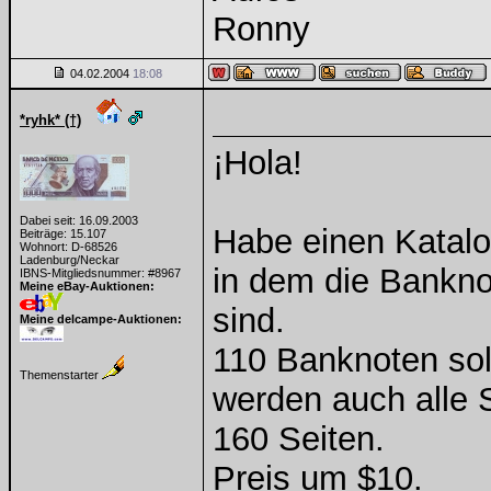
Ronny
04.02.2004
18:08
*ryhk* (†)
¡Hola!
Dabei seit: 16.09.2003
Habe einen Katal
Beiträge: 15.107
Wohnort: D-68526
Ladenburg/Neckar
in dem die Bankno
IBNS-Mitgliedsnummer: #8967
Meine eBay-Auktionen:
sind.
Meine delcampe-Auktionen:
110 Banknoten soll
Themenstarter
werden auch alle 
160 Seiten.
Preis um $10.