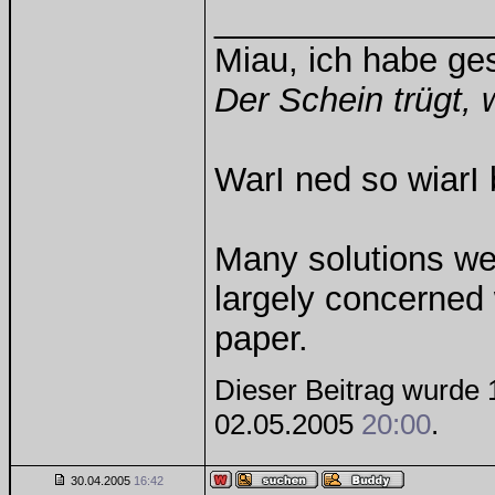
______________
Miau, ich habe g
Der Schein trügt, 
WarI ned so wiarI 
Many solutions we
largely concerned
paper.
Dieser Beitrag wurde 1
02.05.2005
20:00
.
30.04.2005
16:42