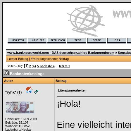
www.banknotesworld.com - DAS deutschsprachige Banknotenforum
»
Sonstig
Letzter Beitrag
|
Erster ungelesener Beitrag
[1]
Seiten (16):
2
3
4
5
nächste »
...
letzte »
Banknotenkataloge
Autor
Beitrag
Literaturneuheiten
*ryhk* (†)
¡Hola!
Dabei seit: 16.09.2003
Eine vielleicht int
Beiträge: 15.107
Wohnort: D-68526
Ladenburg/Neckar