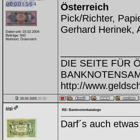
Österreich
Pick/Richter, Pap
Gerhard Herinek, 
Dabei seit: 03.02.2004
Beiträge: 843
Wohnort: Österreich
______________
DIE SEITE FÜR
BANKNOTENSAM
http://www.geldsch
28.04.2005
20:30
sigi
RE: Banknotenkataloge
Darf´s auch etwas