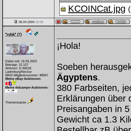
KCOINCat.jpg
(
06.04.2004
10:06
*ryhk* (†)
¡Hola!
Dabei seit: 16.09.2003
Soeben herausgek
Beiträge: 15.107
Wohnort: D-68526
Ladenburg/Neckar
Ägyptens
.
IBNS-Mitgliedsnummer: #8967
Meine eBay-Auktionen:
380 Farbseiten, j
Meine delcampe-Auktionen:
Erklärungen über 
Themenstarter
Preisangaben in 5
Gewicht ca 1.3 Ki
Bestellbar zB übe