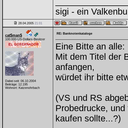
______________
sigi - ein Valkenbu
28.04.2005
21:01
RE: Banknotenkataloge
cat$man$
100.000-US-Dollars-Besitzer
Eine Bitte an alle:
Mit dem Titel der
anfangen,
würdet ihr bitte 
Dabei seit: 06.10.2004
Beiträge: 12.195
Wohnort: Katzenohrbach
(VS und RS abgebi
Probedrucke, und 
kaufen sollte...?)