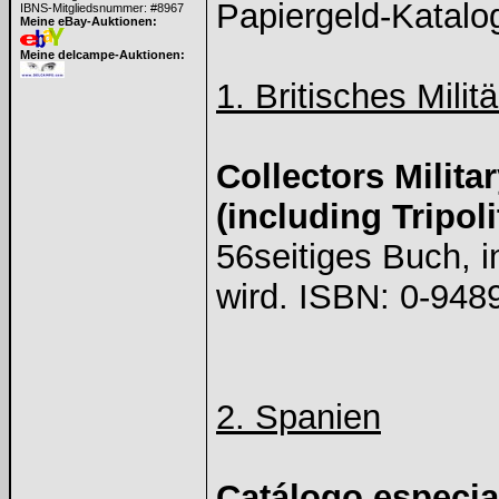
Papiergeld-Katalog
IBNS-Mitgliedsnummer: #8967
Meine eBay-Auktionen:
Meine delcampe-Auktionen:
1. Britisches Milit
Collectors Milita
(including Tripol
56seitiges Buch, i
wird. ISBN: 0-948
2. Spanien
Catálogo especia