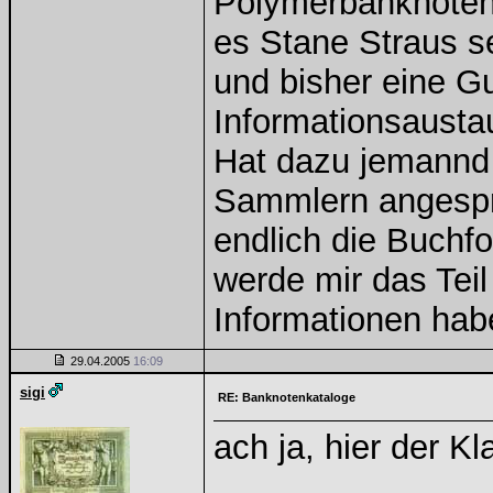
Polymerbanknotenka
es Stane Straus s
und bisher eine G
Informationsaustau
Hat dazu jemannd 
Sammlern angespr
endlich die Buchf
werde mir das Teil
Informationen hab
29.04.2005
16:09
sigi
RE: Banknotenkataloge
ach ja, hier der Kl