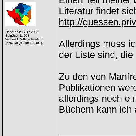
Einen Teil meiner
Literatur findet sic
http://guessen.priv
Dabei seit: 17.12.2003
Beiträge: 11.098
Wohnort: Mittelschwaben
Allerdings muss i
IBNS-Mitgliedsnummer: ja
der Liste sind, die
Zu den von Manfre
Publikationen wer
allerdings noch ei
Büchern kann ich a
______________