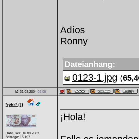
Adíos
Ronny
Dateianhang:
0123-1.jpg
(
65,
31.03.2004
09:09
*ryhk* (†)
¡Hola!
Dabei seit: 16.09.2003
Beiträge: 15.107