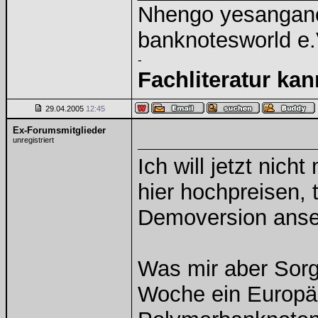
Nhengo yesangano
banknotesworld e.
-
Fachliteratur ka
29.04.2005
12:45
Ex-Forumsmitglieder
unregistriert
Ich will jetzt nich
hier hochpreisen, 
Demoversion anseh
Was mir aber Sorge
Woche ein Europäi