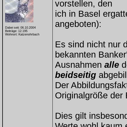
vorstellen, den
ich in Basel ergat
angeboten):
Dabei seit: 06.10.2004
Beiträge: 12.195
Wohnort: Katzenohrbach
Es sind nicht nur 
bekannten Banker'
Ausnahmen
alle
d
beidseitig
abgebil
Der Abbildungsfak
Originalgröße der
Dies gilt insbeson
Werte wohl kaum e