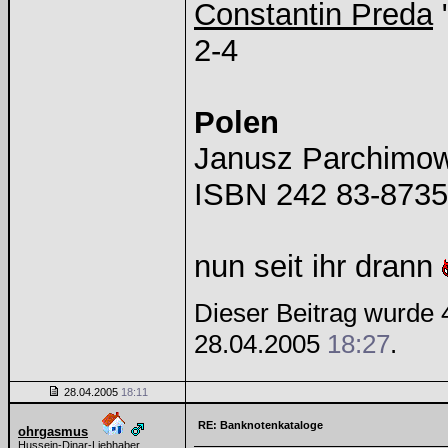
Constantin Preda
2-4
Polen
Janusz Parchim
ISBN 242 83-8735
nun seit ihr drann
Dieser Beitrag wurde 4
28.04.2005
18:27
.
28.04.2005
18:11
RE: Banknotenkataloge
ohrgasmus
Hussein-Dinar-Liebhaber