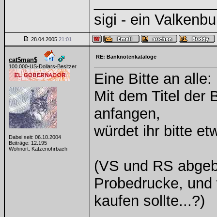
______________
sigi - ein Valkenbu
28.04.2005
21:01
RE: Banknotenkataloge
cat$man$
100.000-US-Dollars-Besitzer
Eine Bitte an alle:
Mit dem Titel der
anfangen,
würdet ihr bitte 
Dabei seit: 06.10.2004
Beiträge: 12.195
Wohnort: Katzenohrbach
(VS und RS abgebi
Probedrucke, und 
kaufen sollte...?)