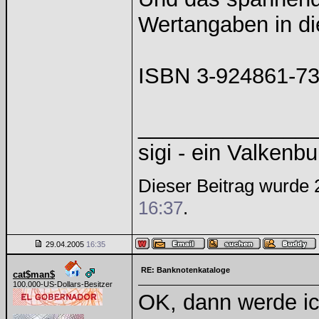
Wertangaben in di
ISBN 3-924861-73-
______________
sigi - ein Valkenbu
Dieser Beitrag wurde 2
16:37
.
29.04.2005
16:35
RE: Banknotenkataloge
cat$man$
100.000-US-Dollars-Besitzer
OK, dann werde i