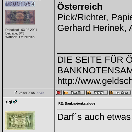
Österreich
Pick/Richter, Pap
Gerhard Herinek, 
Dabei seit: 03.02.2004
Beiträge: 843
Wohnort: Österreich
______________
DIE SEITE FÜR
BANKNOTENSAM
http://www.geldsch
28.04.2005
20:30
sigi
RE: Banknotenkataloge
Darf´s auch etwas