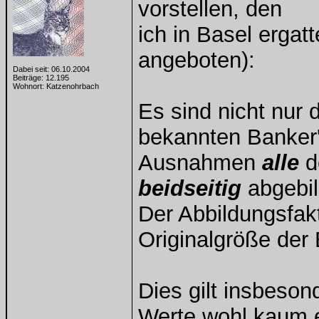
vorstellen, den
ich in Basel ergat
angeboten):
Dabei seit: 06.10.2004
Beiträge: 12.195
Wohnort: Katzenohrbach
Es sind nicht nur 
bekannten Banker'
Ausnahmen
alle
d
beidseitig
abgebil
Der Abbildungsfak
Originalgröße der
Dies gilt insbeson
Werte wohl kaum e