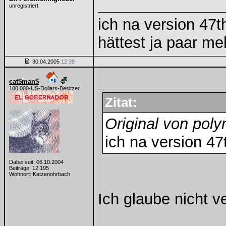
unregistriert
ich na version 47t
hättest ja paar m
30.04.2005
12:39
cat$man$
100.000-US-Dollars-Besitzer
Zitat:
Original von pol
ich na version 47
Dabei seit: 06.10.2004
Beiträge: 12.195
Wohnort: Katzenohrbach
Ich glaube nicht 