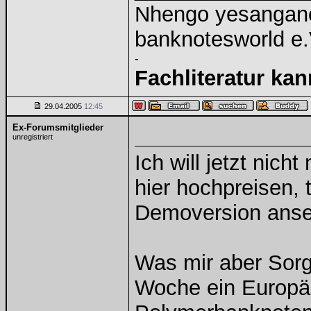
Nhengo yesangano
banknotesworld e.
-
Fachliteratur ka
29.04.2005
12:45
Ex-Forumsmitglieder
unregistriert
Ich will jetzt nich
hier hochpreisen, 
Demoversion anseh
Was mir aber Sorge
Woche ein Europäi