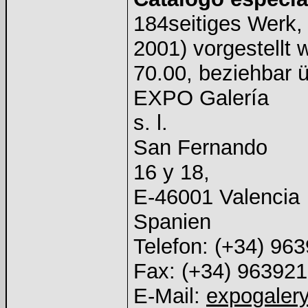
184seitiges Werk,
2001) vorgestellt 
70.00, beziehbar ü
EXPO Galería
s. l.
San Fernando
16 y 18,
E-46001 Valencia
Spanien
Telefon: (+34) 96
Fax: (+34) 96392
E-Mail:
expogaler