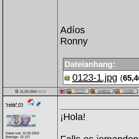
Adíos
Ronny
Dateianhang:
0123-1.jpg
(
65,
31.03.2004
09:09
*ryhk* (†)
¡Hola!
Dabei seit: 16.09.2003
Beiträge: 15.107