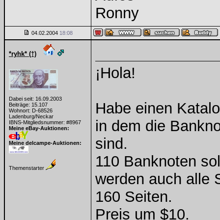
Ronny
04.02.2004
18:08
*ryhk* (†)
¡Hola!
Dabei seit: 16.09.2003
Habe einen Katal
Beiträge: 15.107
Wohnort: D-68526
Ladenburg/Neckar
in dem die Bankno
IBNS-Mitgliedsnummer: #8967
Meine eBay-Auktionen:
sind.
Meine delcampe-Auktionen:
110 Banknoten soll
Themenstarter
werden auch alle 
160 Seiten.
Preis um $10.