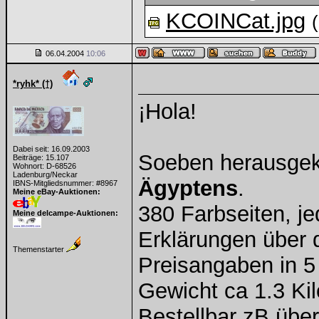
KCOINCat.jpg
(
06.04.2004
10:06
*ryhk* (†)
¡Hola!
Dabei seit: 16.09.2003
Soeben herausgek
Beiträge: 15.107
Wohnort: D-68526
Ladenburg/Neckar
Ägyptens
.
IBNS-Mitgliedsnummer: #8967
Meine eBay-Auktionen:
380 Farbseiten, j
Meine delcampe-Auktionen:
Erklärungen über 
Themenstarter
Preisangaben in 5
Gewicht ca 1.3 Ki
Bestellbar zB übe