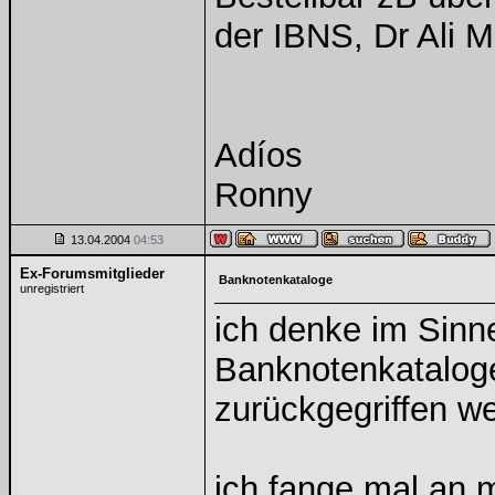
der IBNS, Dr Ali M
Adíos
Ronny
13.04.2004
04:53
Ex-Forumsmitglieder
Banknotenkataloge
unregistriert
ich denke im Sinne
Banknotenkataloge
zurückgegriffen w
ich fange mal an m