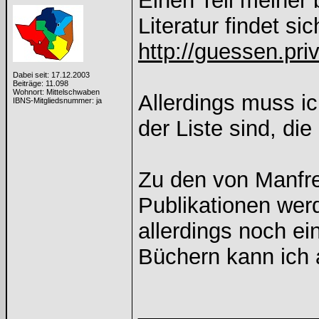
Einen Teil meiner
Literatur findet sic
http://guessen.priv
Dabei seit: 17.12.2003
Beiträge: 11.098
Wohnort: Mittelschwaben
Allerdings muss i
IBNS-Mitgliedsnummer: ja
der Liste sind, die
Zu den von Manfre
Publikationen wer
allerdings noch ei
Büchern kann ich a
______________