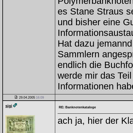
Polymerbanknotenka
es Stane Straus s
und bisher eine G
Informationsaustau
Hat dazu jemannd 
Sammlern angespr
endlich die Buchf
werde mir das Teil
Informationen hab
29.04.2005
16:09
sigi
RE: Banknotenkataloge
ach ja, hier der Kl