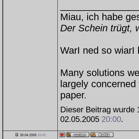
______________
Miau, ich habe g
Der Schein trügt, 
WarI ned so wiarI 
Many solutions we
largely concerned
paper.
Dieser Beitrag wurde 1
02.05.2005
20:00
.
30.04.2005
16:42