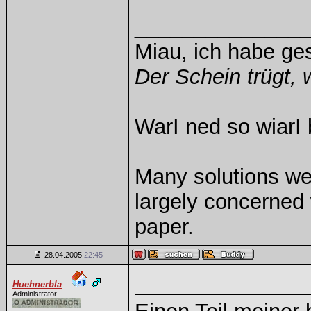
______________
Miau, ich habe g
Der Schein trügt, 
WarI ned so wiarI 
Many solutions we
largely concerned
paper.
28.04.2005
22:45
Huehnerbla
Administrator