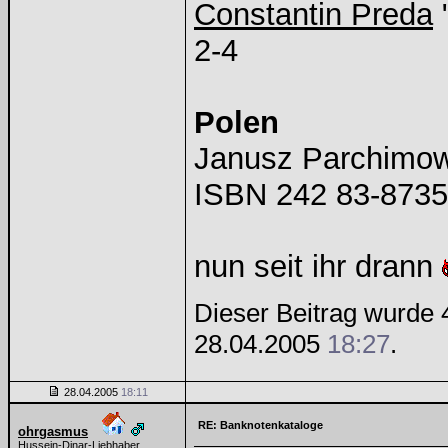
Constantin Preda
2-4
Polen
Janusz Parchim
ISBN 242 83-8735
nun seit ihr drann
Dieser Beitrag wurde 4
28.04.2005
18:27
.
28.04.2005
18:11
RE: Banknotenkataloge
ohrgasmus
Hussein-Dinar-Liebhaber