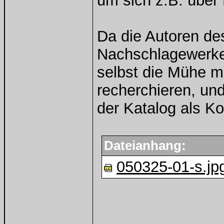
um sich z.B. über
Da die Autoren de
Nachschlagewerke 
selbst die Mühe m
recherchieren, und
der Katalog als Kor
Dateianhang:
050325-01-s.jp
______________