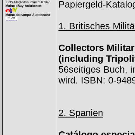
Papiergeld-Katalog
IBNS-Mitgliedsnummer: #8967
Meine eBay-Auktionen:
Meine delcampe-Auktionen:
1. Britisches Milit
Collectors Milita
(including Tripol
56seitiges Buch, i
wird. ISBN: 0-948
2. Spanien
Catálogo especia