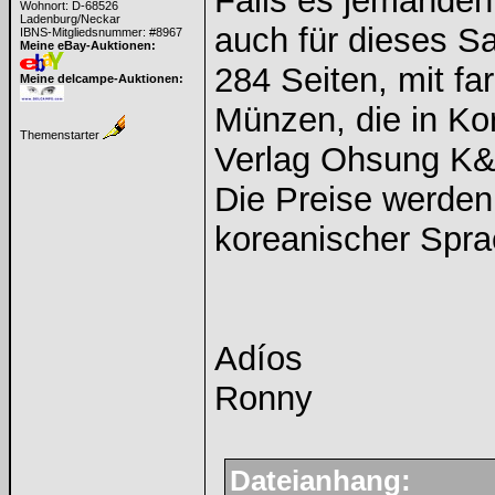
Falls es jemanden
Wohnort: D-68526
Ladenburg/Neckar
auch für dieses S
IBNS-Mitgliedsnummer: #8967
Meine eBay-Auktionen:
284 Seiten, mit fa
Meine delcampe-Auktionen:
Münzen, die in K
Themenstarter
Verlag Ohsung K&
Die Preise werden
koreanischer Spra
Adíos
Ronny
Dateianhang: