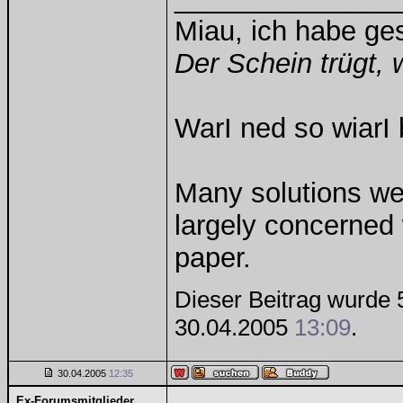
Miau, ich habe g
Der Schein trügt, 
WarI ned so wiarI 
Many solutions we
largely concerned
paper.
Dieser Beitrag wurde 5
30.04.2005
13:09
.
30.04.2005
12:35
Ex-Forumsmitglieder