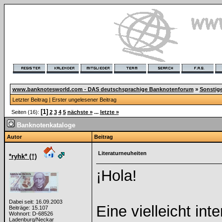
www.banknotesworld.com - DAS deutschsprachige Banknotenforum
»
Sonstig
Letzter Beitrag
|
Erster ungelesener Beitrag
[1]
Seiten (16):
2
3
4
5
nächste »
...
letzte »
Banknotenkataloge
Autor
Beitrag
Literaturneuheiten
*ryhk* (†)
¡Hola!
Dabei seit: 16.09.2003
Eine vielleicht int
Beiträge: 15.107
Wohnort: D-68526
Ladenburg/Neckar