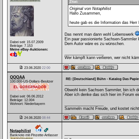
Zitat:
Original von Notaphilist
Hallo Zusammen,
heute gab es die Information das Herr
Das nennt man dann wohl Lebenswerk
Ein paar passionierte Sachsen-Sammler ke
Dabei seit: 15.07.2009
Dem Autor wäre es zu wünschen.
Beiträge: 7.153
Meine eBay-Auktionen:
__________________
Wer kämpft kann verlieren, wer nicht käm
23.06.2020
22:00
QQQAA
RE: [Deutschland] Bühn - Katalog Das Papie
100.000-US-Dollars-Besitzer
Obwohl kein Sachsen Sammler, bin ich d
Aber ich denke das sich hier im Forum ei
Dabei seit: 06.06.2012
Beiträge: 12.004
__________________
Wohnort: Niederbayern
Sammeln macht Freude, und kostet nicht 
24.06.2020
08:44
Notaphilist
Banknote-mit-Pinzette-Anfasser