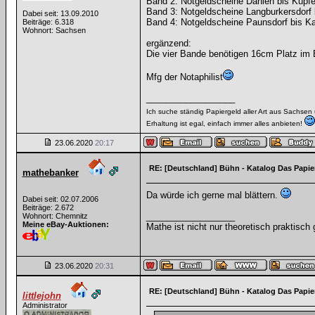
Band 2: Notgeldscheine Dahlen bis Kupf
Band 3: Notgeldscheine Langburkersdorf 
Dabei seit: 13.09.2010
Band 4: Notgeldscheine Paunsdorf bis K
Beiträge: 6.318
Wohnort: Sachsen
ergänzend:
Die vier Bande benötigen 16cm Platz im 
Mfg der Notaphilist
__________________
Ich suche ständig Papiergeld aller Art aus Sachse
Erhaltung ist egal, einfach immer alles anbieten!
23.06.2020
20:17
RE: [Deutschland] Bühn - Katalog Das Papie
mathebanker
Da würde ich gerne mal blättern.
Dabei seit: 02.07.2006
Beiträge: 2.672
__________________
Wohnort: Chemnitz
Meine eBay-Auktionen:
Mathe ist nicht nur theoretisch praktisch 
23.06.2020
20:31
RE: [Deutschland] Bühn - Katalog Das Papie
littlejohn
Administrator