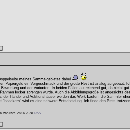
e Doppelseite meines Sammelgebietes dabei
chen Papiergeld ein Vorgeschmack und der große Rest ist analog aufgebaut. I
r Bewertung und der Varianten. In beiden Fällen ausreichend gut, da bleibt gut
n Rahmen locker sprengen würde. Auch die Abbildungsgröße ist angesichts 
. der Handel und Auktionshäuser werden das Werk kaufen, die Sammler eher z
t "beackern" wird es eine schwere Entscheidung. Ich finde den Preis trotzdem 
Mal von rista: 28.06.2020
13:27
.