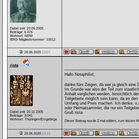
Dabei seit: 20.06.2005
Beiträge: 6.476
Wohnort: NRW
IBNS-Mitgliedsnummer: 10012
28.06.2020
13:07
rista
Hallo Notaphilist,
danke fürs Zeigen, da war ja gleich ein
Im Grunde war also der Teil zum staatli
Anhalt verglichen werden, hinsichtlich de
Teilgebiete möglich sein kann, da es de
Umfang und Preis machen. Ich denke, v.a
oder Heimatsammler, die nur ein Teilgebie
Dabei seit: 20.11.2005
Gruß rista
Beiträge: 3.041
Wohnort: Thüringen/Erzgebirge
Dieser Beitrag wurde 2 mal editiert, zum letzten 
28.06.2020
13:11