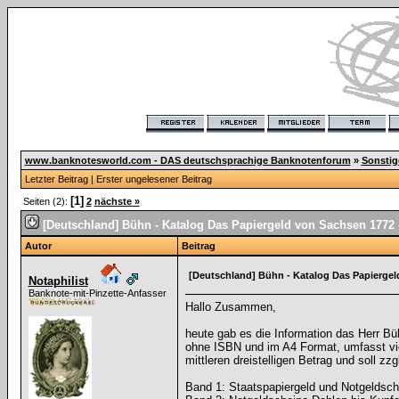
www.banknotesworld.com - DAS deutschsprachige Banknotenforum
»
Sonsti
Letzter Beitrag
|
Erster ungelesener Beitrag
[1]
Seiten (2):
2
nächste »
[Deutschland] Bühn - Katalog Das Papiergeld von Sachsen 1772 
Autor
Beitrag
[Deutschland] Bühn - Katalog Das Papiergel
Notaphilist
Banknote-mit-Pinzette-Anfasser
Hallo Zusammen,
heute gab es die Information das Herr B
ohne ISBN und im A4 Format, umfasst vie
mittleren dreistelligen Betrag und soll 
Band 1: Staatspapiergeld und Notgeldsch