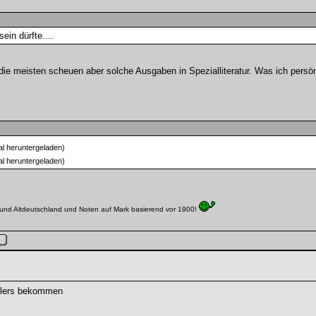
ein dürfte....
e meisten scheuen aber solche Ausgaben in Spezialliteratur. Was ich persön
l heruntergeladen)
l heruntergeladen)
n und Altdeutschland und Noten auf Mark basierend vor 1900!
ellers bekommen