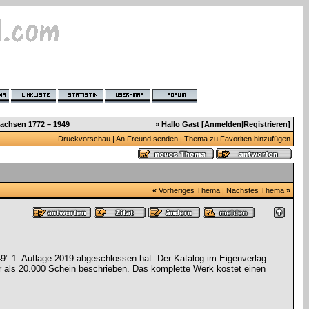
Sachsen 1772 – 1949
» Hallo Gast [
Anmelden
|
Registrieren
]
Druckvorschau
|
An Freund senden
|
Thema zu Favoriten hinzufügen
«
Vorheriges Thema
|
Nächstes Thema
»
9" 1. Auflage 2019 abgeschlossen hat. Der Katalog im Eigenverlag
r als 20.000 Schein beschrieben. Das komplette Werk kostet einen