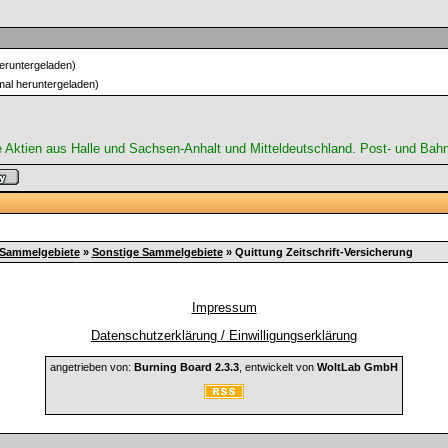
eruntergeladen)
al heruntergeladen)
e Aktien aus Halle und Sachsen-Anhalt und Mitteldeutschland. Post- und B
 Sammelgebiete
»
Sonstige Sammelgebiete
»
Quittung Zeitschrift-Versicherung
Impressum
Datenschutzerklärung / Einwilligungserklärung
angetrieben von:
Burning Board 2.3.3
, entwickelt von
WoltLab GmbH