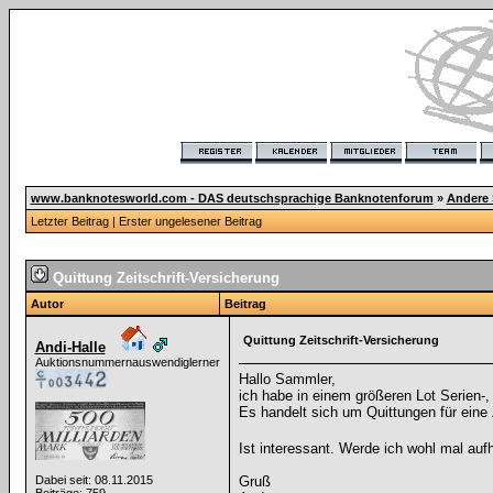
www.banknotesworld.com - DAS deutschsprachige Banknotenforum
»
Andere
Letzter Beitrag
|
Erster ungelesener Beitrag
Quittung Zeitschrift-Versicherung
Autor
Beitrag
Quittung Zeitschrift-Versicherung
Andi-Halle
Auktionsnummernauswendiglerner
Hallo Sammler,
ich habe in einem größeren Lot Serien-
Es handelt sich um Quittungen für eine Z
Ist interessant. Werde ich wohl mal a
Dabei seit: 08.11.2015
Gruß