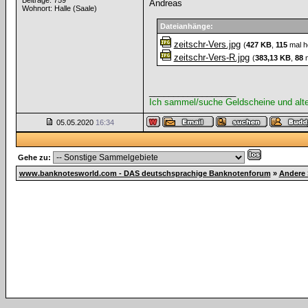
Beiträge: 759
Andreas
Wohnort: Halle (Saale)
Dateianhänge:
zeitschr-Vers.jpg
(
427 KB
,
115
mal h
zeitschr-Vers-R.jpg
(
383,13 KB
,
88
m
__________________
Ich sammel/suche Geldscheine und alt
05.05.2020
16:34
Gehe zu:
www.banknotesworld.com - DAS deutschsprachige Banknotenforum
»
Andere