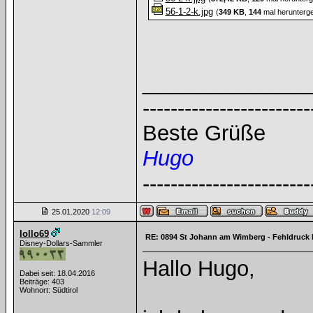
56-1-2-k.jpg
(
349 KB
,
144
mal herunterge
______________
------------------------
Beste Grüße
Hugo
------------------------
25.01.2020
12:09
lollo69
RE: 0894 St Johann am Wimberg - Fehldruck 
Disney-Dollars-Sammler
Hallo Hugo,
Dabei seit: 18.04.2016
Beiträge: 403
Wohnort: Südtirol