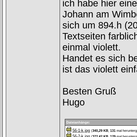
ich habe hier ein
Johann am Wimbe
sich um 894.h (20 
Textseiten farbli
einmal violett.
Handet es sich be
ist das violett ei
Besten Gruß
Hugo
Dateianhänge:
56-1-k.jpg
(
340,29 KB
,
131
mal herunterg
56-2-k.jpg
(
372,42 KB
,
129
mal herunterg