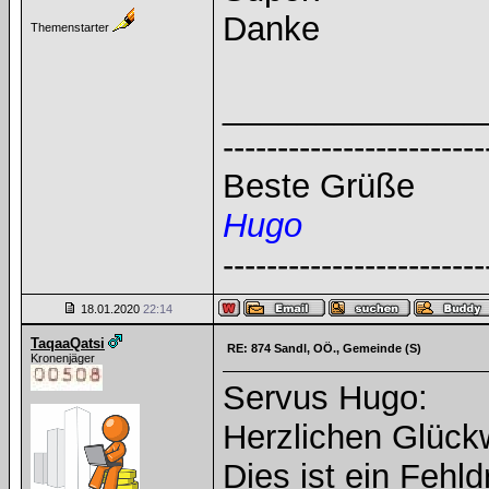
Danke
Themenstarter
______________
------------------------
Beste Grüße
Hugo
------------------------
18.01.2020
22:14
TaqaaQatsi
RE: 874 Sandl, OÖ., Gemeinde (S)
Kronenjäger
Servus Hugo:
Herzlichen Glück
Dies ist ein Fehl