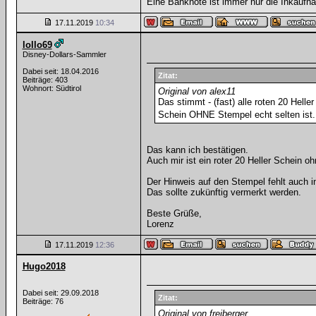
Eine Banknote ist immer nur die Inkaufna
17.11.2019
10:34
lollo69
Disney-Dollars-Sammler
Dabei seit: 18.04.2016
Zitat:
Beiträge: 403
Wohnort: Südtirol
Original von alex11
Das stimmt - (fast) alle roten 20 Hel
Schein OHNE Stempel echt selten ist.
Das kann ich bestätigen.
Auch mir ist ein roter 20 Heller Schein 
Der Hinweis auf den Stempel fehlt auch in
Das sollte zukünftig vermerkt werden.
Beste Grüße,
Lorenz
17.11.2019
12:36
Hugo2018
Dabei seit: 29.09.2018
Zitat:
Beiträge: 76
Original von freiberger