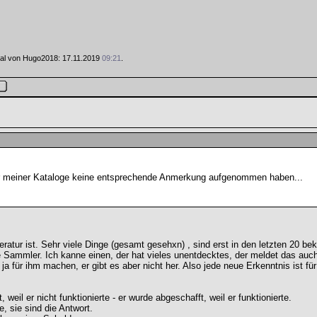
 Mal von Hugo2018: 17.11.2019
09:21
.
er meiner Kataloge keine entsprechende Anmerkung aufgenommen haben...
atur ist. Sehr viele Dinge (gesamt gesehxn) , sind erst in den letzten 20 
Sammler. Ich kanne einen, der hat vieles unentdecktes, der meldet das auch n
 ja für ihm machen, er gibt es aber nicht her. Also jede neue Erkenntnis ist f
weil er nicht funktionierte - er wurde abgeschafft, weil er funktionierte.
e, sie sind die Antwort.