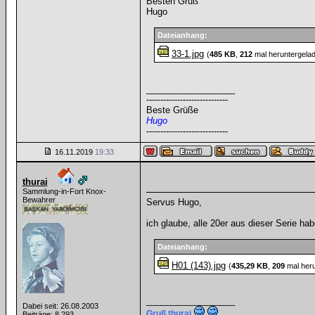
Besten Gruß
Hugo
Dateianhang:
33-1.jpg
(
485 KB
,
212
mal heruntergela
__________________
-----------------------------
Beste Grüße
Hugo
-----------------------------
16.11.2019
19:33
thurai
Sammlung-in-Fort Knox-
Bewahrer
Servus Hugo,
ich glaube, alle 20er aus dieser Serie ha
Dateianhang:
H01 (143).jpg
(
435,29 KB
,
209
mal heru
__________________
Dabei seit: 26.08.2003
Gruß thurai
Beiträge: 8.293