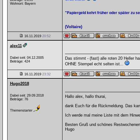
Wohnort: Bayern
"Papiergeld kehrt früher oder später zu s
(Voltaire)
16.11.2019
20:52
alex11
Dabei seit: 04.12.2005
Das stimmt - (fast) alle roten 20 Heller
Beiträge: 424
OHNE Stempel echt selten ist...
16.11.2019
23:32
Hugo2018
Dabei seit: 29.09.2018
Hallo alex, hallo thurai,
Beiträge: 76
dank Euch für die Rückmeldung. Das kann
Themenstarter
Ich werde mal meine Liste mit dem Hinw
Besten Gruß und schönes Restwochene
Hugo
__________________