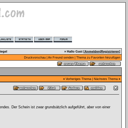
iegel
» Hallo Gast [
Anmelden
|
Registrieren
]
Druckvorschau
|
An Freund senden
|
Thema zu Favoriten hinzufügen
«
Vorheriges Thema
|
Nächstes Thema
»
ndes. Der Schein ist zwar grundsätzlich aufgeführt, aber von einer