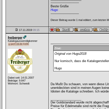
-----------------------------
Beste Grüße
Hugo
-----------------------------
Dieser Beitrag wurde 1 mal editiert, zum letzten
17.11.2019
09:15
freiberger
Katalogauswendigkenner
Zitat:
Original von Hugo2018
Nur komisch, dass die Katalogerstell
Hugo
Dabei seit: 14.01.2007
Beiträge: 9.847
Wohnort: Schwedt
Da Mußt Du schauen, von wann diese Liter
unentdeckten sind in meinen Augen keine 
Idioten die Kataloge schreiben. Ich würde
__________________
Der Goldstandard wurde nicht abgeschafft, 
Preise für Edelmetalle sind nicht die Frag