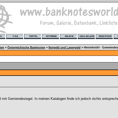
ten
»
Österreichische Banknoten
»
Notgeld und Lagergeld
»
Hinterbrühl - Gemeindes
hl mit Gemiendesiegel. In meinen Katalogen finde ich jedoch nichts entspreche