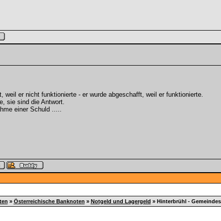
weil er nicht funktionierte - er wurde abgeschafft, weil er funktionierte.
e, sie sind die Antwort.
hme einer Schuld .....
ten
»
Österreichische Banknoten
»
Notgeld und Lagergeld
»
Hinterbrühl - Gemeindes