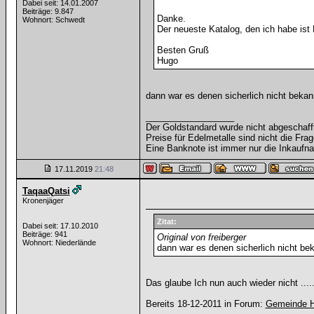
Dabei seit: 14.01.2007
Beiträge: 9.847
Danke.
Wohnort: Schwedt
Der neueste Katalog, den ich habe ist
Besten Gruß
Hugo
dann war es denen sicherlich nicht beka
__________________
Der Goldstandard wurde nicht abgeschafft, 
Preise für Edelmetalle sind nicht die Frag
Eine Banknote ist immer nur die Inkaufna
17.11.2019
21:48
TaqaaQatsi
Kronenjäger
Zitat:
Dabei seit: 17.10.2010
Beiträge: 941
Original von freiberger
Wohnort: Niederlände
dann war es denen sicherlich nicht be
Das glaube Ich nun auch wieder nicht ....
Bereits 18-12-2011 in Forum:
Gemeinde Hi