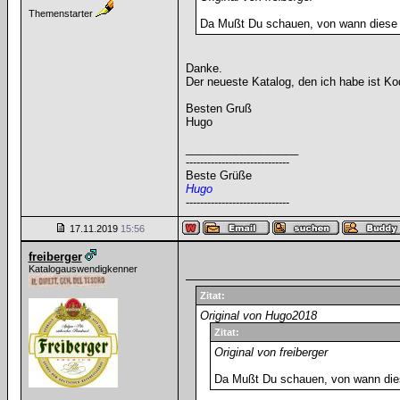
Themenstarter
Da Mußt Du schauen, von wann diese Li
Danke.
Der neueste Katalog, den ich habe ist K
Besten Gruß
Hugo
__________________
-----------------------------
Beste Grüße
Hugo
-----------------------------
17.11.2019
15:56
freiberger
Katalogauswendigkenner
Zitat:
Original von Hugo2018
Zitat:
Original von freiberger
Da Mußt Du schauen, von wann diese