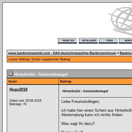
www.banknotesworld.com - DAS deutschsprachige Banknotenforum
»
Bankno
Letzter Beitrag
|
Erster ungelesener Beitrag
Hinterbrühl - Gemeindesiegel
Autor
Beitrag
Hugo2018
Hinterbrühl - Gemeindesiegel
Dabei seit: 29.09.2018
Liebe Forumskollegen,
Beiträge: 76
ich habe hier einen Schein aus Hinterbrü
Abstemplung kann ich nichts finden.
Was sagt Ihr dazu?