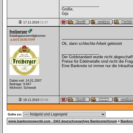
__________________
Grüße,
Gijs
17.11.2019
21:57
freiberger
Katalogauswendigkenner
Ok, dann schlechte Arbeit geleistet
__________________
Der Goldstandard wurde nicht abgeschafft, 
Preise für Edelmetalle sind nicht die Frag
Eine Banknote ist immer nur die Inkaufna
Dabei seit: 14.01.2007
Beiträge: 9.847
Wohnort: Schwedt
18.11.2019
03:49
Gehe zu:
www.banknotesworld.com - DAS deutschsprachige Banknotenforum
»
Bankno