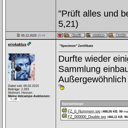
"Prüft alles und 
5,21)
05.12.2025
16:49
eriokaktus
"Specimen" Zertifikate
Durfte wieder ein
Sammlung einbaue
Außergewöhnlich d
Dabei seit: 06.02.2015
Beiträge: 2.283
Wohnort: Hessen
Meine delcampe-Auktionen:
Dateianhänge:
FZ_0_Nummern.jpg
(
488,05 KB
,
99
mal
FZ_000000_Double.jpg
(
466,11 KB
,
96