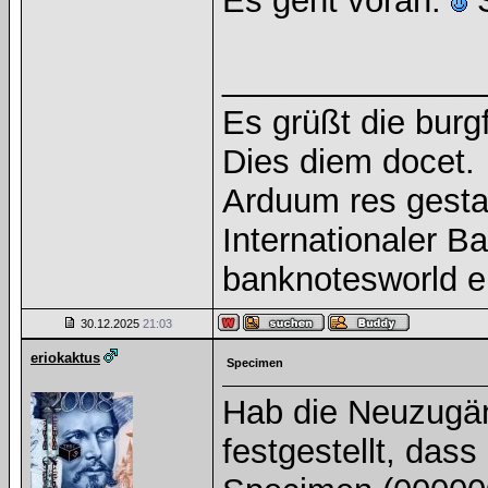
Es geht voran.
S
______________
Es grüßt die burg
Dies diem docet.
Arduum res gesta
Internationaler 
banknotesworld e
30.12.2025
21:03
eriokaktus
Specimen
Hab die Neuzugän
festgestellt, dass