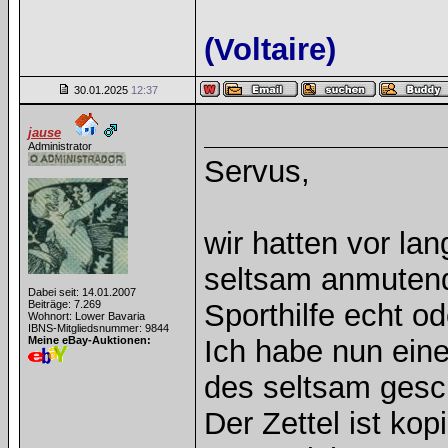
(Voltaire)
30.01.2025
12:37
jause
Administrator
Servus,
wir hatten vor lan
seltsam anmutend
Dabei seit: 14.01.2007
Beiträge: 7.269
Sporthilfe echt od
Wohnort: Lower Bavaria
IBNS-Mitgliedsnummer: 9844
Meine eBay-Auktionen:
Ich habe nun eine
des seltsam gesch
Der Zettel ist kop