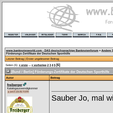
www.banknotesworld.com - DAS deutschsprachige Banknotenforum
»
Andere 
Förderungs-Zertifikate der Deutschen Sporthilfe
Letzter Beitrag
|
Erster ungelesener Beitrag
[6]
Seiten (6):
« erste
...
« vorherige
2
3
4
5
[Bund / Berlin] Förderungs-Zertifikate der Deutschen Sporthilfe
Autor
Beitrag
freiberger
Katalogauswendigkenner
Sauber Jo, mal wi