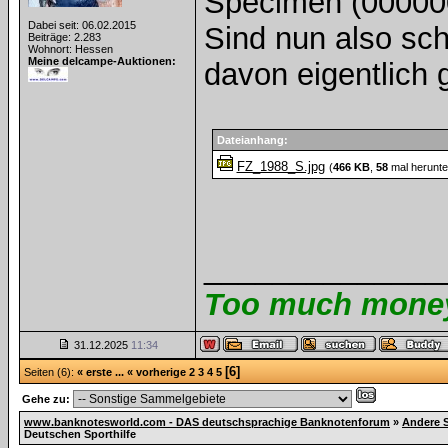
Specimen (000000
Dabei seit: 06.02.2015
Sind nun also sch
Beiträge: 2.283
Wohnort: Hessen
Meine delcampe-Auktionen:
davon eigentlich 
Dateianhang:
FZ_1988_S.jpg
(
466 KB
,
58
mal herunte
______________
Too much money 
31.12.2025
11:34
[6]
Seiten (6):
« erste
...
« vorherige
2
3
4
5
Gehe zu:
www.banknotesworld.com - DAS deutschsprachige Banknotenforum
»
Andere 
Deutschen Sporthilfe