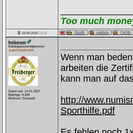
______________
Too much money 
03.06.2025
23:15
freiberger
Katalogauswendigkenner
Wenn man bedenkt
arbeiten die Zerti
kann man auf das
Dabei seit: 14.01.2007
Beiträge: 9.845
http://www.numis
Wohnort: Schwedt
Sporthilfe.pdf
Es fehlen noch 1