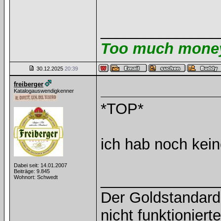
______________
Too much money 
30.12.2025
20:39
freiberger
Katalogauswendigkenner
*TOP*
ich hab noch kei
Dabei seit: 14.01.2007
Beiträge: 9.845
______________
Wohnort: Schwedt
Der Goldstandard 
nicht funktioniert