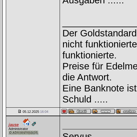
Ausgaben ......
______________
Der Goldstandard 
nicht funktioniert
funktionierte.
Preise für Edelmet
die Antwort.
Eine Banknote is
Schuld .....
05.12.2025
16:04
jause
Administrator
Servus,