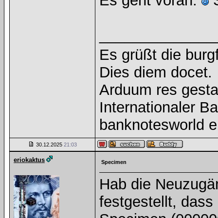
Es geht voran.
S
______________
Es grüßt die burg
Dies diem docet.
Arduum res gesta
Internationaler 
banknotesworld e
30.12.2025
21:03
eriokaktus
Specimen
Hab die Neuzugän
festgestellt, dass