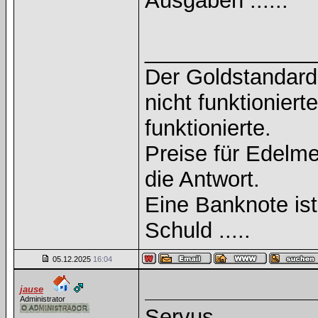
Ausgaben ......
______________
Der Goldstandard 
nicht funktioniert
funktionierte.
Preise für Edelmet
die Antwort.
Eine Banknote is
Schuld .....
05.12.2025
16:04
jause
Administrator
Servus,