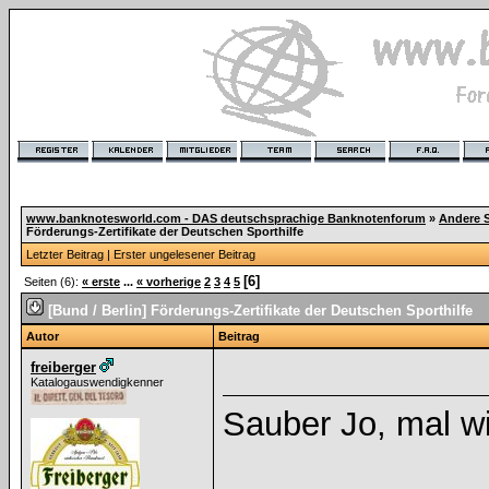
www.banknotesworld.com - DAS deutschsprachige Banknotenforum
»
Andere 
Förderungs-Zertifikate der Deutschen Sporthilfe
Letzter Beitrag
|
Erster ungelesener Beitrag
[6]
Seiten (6):
« erste
...
« vorherige
2
3
4
5
[Bund / Berlin] Förderungs-Zertifikate der Deutschen Sporthilfe
Autor
Beitrag
freiberger
Katalogauswendigkenner
Sauber Jo, mal wi