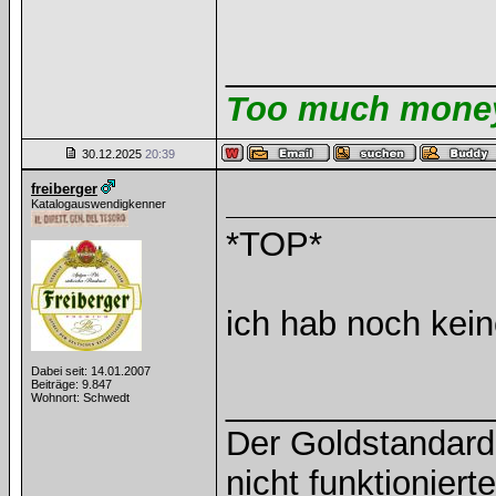
______________
Too much money 
30.12.2025
20:39
freiberger
Katalogauswendigkenner
*TOP*
ich hab noch kei
Dabei seit: 14.01.2007
Beiträge: 9.847
______________
Wohnort: Schwedt
Der Goldstandard 
nicht funktioniert