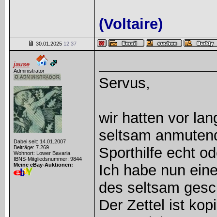
(Voltaire)
30.01.2025
12:37
jause
Administrator
Servus,
wir hatten vor lan
seltsam anmutend
Dabei seit: 14.01.2007
Beiträge: 7.269
Sporthilfe echt od
Wohnort: Lower Bavaria
IBNS-Mitgliedsnummer: 9844
Meine eBay-Auktionen:
Ich habe nun eine
des seltsam gesch
Der Zettel ist kop