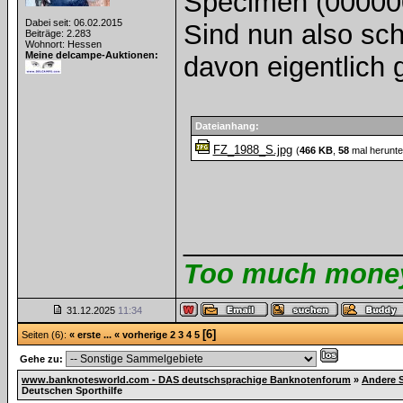
Specimen (000000
Dabei seit: 06.02.2015
Sind nun also sch
Beiträge: 2.283
Wohnort: Hessen
Meine delcampe-Auktionen:
davon eigentlich 
Dateianhang:
FZ_1988_S.jpg
(
466 KB
,
58
mal herunte
______________
Too much money 
31.12.2025
11:34
[6]
Seiten (6):
« erste
...
« vorherige
2
3
4
5
Gehe zu:
www.banknotesworld.com - DAS deutschsprachige Banknotenforum
»
Andere 
Deutschen Sporthilfe