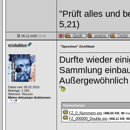
"Prüft alles und 
5,21)
05.12.2025
16:49
eriokaktus
"Specimen" Zertifikate
Durfte wieder ein
Sammlung einbaue
Außergewöhnlich d
Dabei seit: 06.02.2015
Beiträge: 2.283
Wohnort: Hessen
Meine delcampe-Auktionen:
Dateianhänge:
FZ_0_Nummern.jpg
(
488,05 KB
,
99
mal
FZ_000000_Double.jpg
(
466,11 KB
,
96