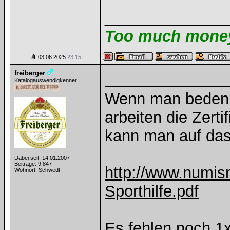
______________
Too much money 
03.06.2025
23:15
freiberger
Katalogauswendigkenner
Wenn man bedenkt
arbeiten die Zerti
kann man auf das
Dabei seit: 14.01.2007
Beiträge: 9.847
http://www.numis
Wohnort: Schwedt
Sporthilfe.pdf
Es fehlen noch 1