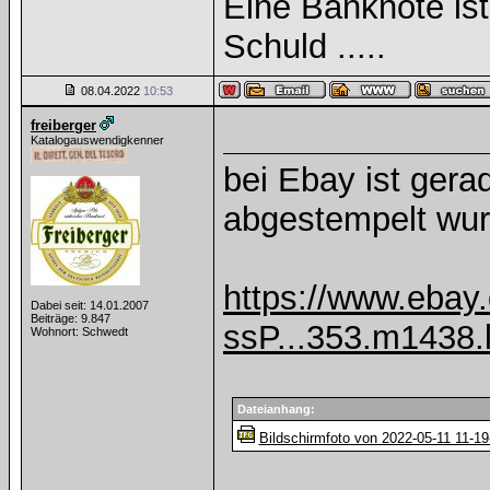
Eine Banknote is
Schuld .....
08.04.2022
10:53
freiberger
Katalogauswendigkenner
bei Ebay ist gera
abgestempelt wu
https://www.ebay
Dabei seit: 14.01.2007
Beiträge: 9.847
ssP...353.m1438.
Wohnort: Schwedt
Dateianhang:
Bildschirmfoto von 2022-05-11 11-19