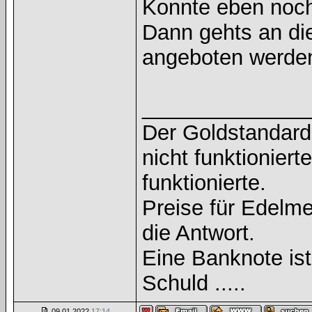
Konnte eben noch
Dann gehts an di
angeboten werd
______________
Der Goldstandard 
nicht funktioniert
funktionierte.
Preise für Edelmet
die Antwort.
Eine Banknote is
Schuld .....
09.01.2022
17:14