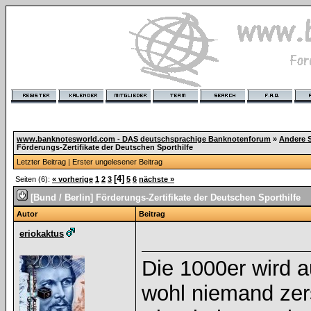
www.banknotesworld.com - DAS deutschsprachige Banknotenforum
»
Andere 
Förderungs-Zertifikate der Deutschen Sporthilfe
Letzter Beitrag
|
Erster ungelesener Beitrag
[4]
Seiten (6):
« vorherige
1
2
3
5
6
nächste »
[Bund / Berlin] Förderungs-Zertifikate der Deutschen Sporthilfe
Autor
Beitrag
eriokaktus
Die 1000er wird 
wohl niemand zers