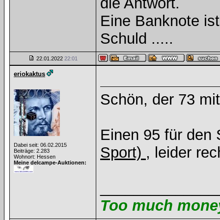
die Antwort.
Eine Banknote is
Schuld .....
22.01.2022
22:01
eriokaktus
Schön, der 73 mit
Einen 95 für den S
Dabei seit: 06.02.2015
Sport)
, leider rec
Beiträge: 2.283
Wohnort: Hessen
Meine delcampe-Auktionen:
______________
Too much money 