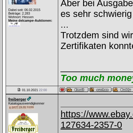
Aber bei Ausgabe
Dabei seit: 06.02.2015
es sehr schwieri
Beiträge: 2.283
Wohnort: Hessen
Meine delcampe-Auktionen:
...
Trotzdem sind wi
Zertifikaten konn
______________
Too much money 
01.10.2021
22:00
freiberger
Katalogauswendigkenner
https://www.ebay.
127634-2357-0