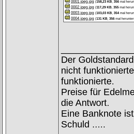
0001.jpeg.jpg
(
158,23 KB
,
356
mal herun
0002.jpeg.jpg
(
117,29 KB
,
355
mal herun
0003.jpeg.jpg
(
103,03 KB
,
354
mal herun
0004.jpeg.jpg
(
131 KB
,
356
mal herunter
______________
Der Goldstandard 
nicht funktioniert
funktionierte.
Preise für Edelmet
die Antwort.
Eine Banknote is
Schuld .....