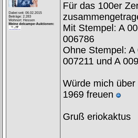
Für das 100er Zer
Dabei seit: 06.02.2015
zusammengetrage
Beiträge: 2.283
Wohnort: Hessen
Meine delcampe-Auktionen:
Mit Stempel: A 0
006786
Ohne Stempel: A 
007211 und A 00
Würde mich über
1969 freuen
Gruß eriokaktus