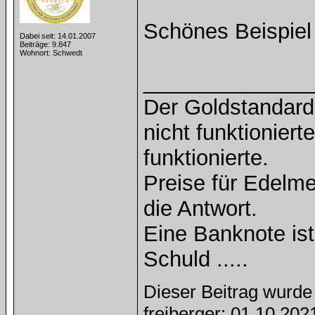
Schönes Beispie
Dabei seit: 14.01.2007
Beiträge: 9.847
Wohnort: Schwedt
______________
Der Goldstandard 
nicht funktioniert
funktionierte.
Preise für Edelmet
die Antwort.
Eine Banknote is
Schuld .....
Dieser Beitrag wurde 
freiberger: 01.10.20