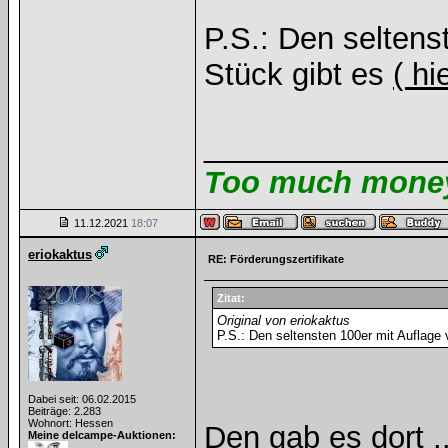
P.S.: Den seltens
Stück gibt es
( hi
______________
Too much money 
11.12.2021
18:07
eriokaktus
RE: Förderungszertifikate
Zitat:
Original von eriokaktus
P.S.: Den seltensten 100er mit Auflage
Dabei seit: 06.02.2015
Beiträge: 2.283
Wohnort: Hessen
Den gab es dort .
Meine delcampe-Auktionen: