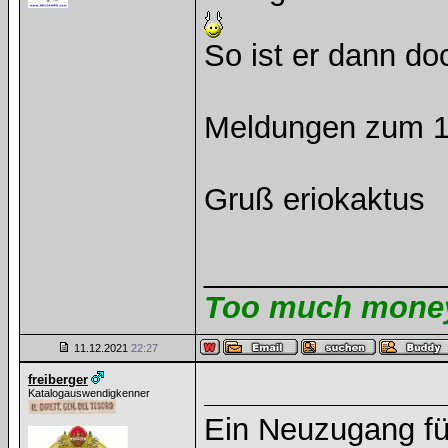
So ist er dann do
Meldungen zum 10
Gruß eriokaktus
______________
Too much money 
11.12.2021
22:27
freiberger
Katalogauswendigkenner
Ein Neuzugang für