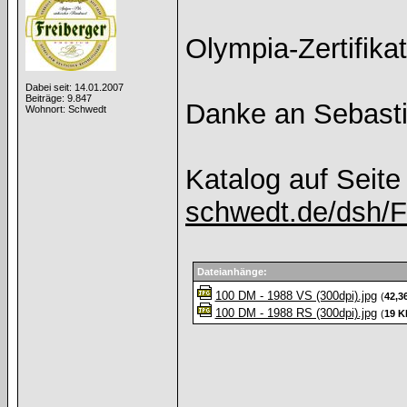
Olympia-Zertifikat
Dabei seit: 14.01.2007
Beiträge: 9.847
Danke an Sebast
Wohnort: Schwedt
Katalog auf Seit
schwedt.de/dsh/Fo
Dateianhänge:
100 DM - 1988 VS (300dpi).jpg
(
42,3
100 DM - 1988 RS (300dpi).jpg
(
19 K
______________