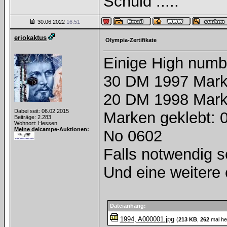
Schuld .....
30.06.2022
16:51
eriokaktus
Olympia-Zertifikate
Einige High numb
30 DM 1997 Mark
20 DM 1998 Mark
Dabei seit: 06.02.2015
Marken geklebt: 
Beiträge: 2.283
Wohnort: Hessen
Meine delcampe-Auktionen:
No 0602
Falls notwendig s
Und eine weitere 
Dateianhang:
1994, A000001.jpg
(
213 KB
,
262
mal he