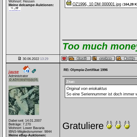
Wohnort: Hessen
OZ1996, 10 DM 000001.jpg
(
164,28 
Meine delcampe-Auktionen:
______________
Too much money 
30.06.2022
13:29
RE: Olympia-Zertifikat 1996
jause
Administrator
Zitat:
Original von eriokaktus
So eine Seriennummer ist doch immer w
Dabei seit: 14.01.2007
Gratuliere
Beiträge: 7.270
Wohnort: Lower Bavaria
IBNS-Mitgliedsnummer: 9844
Meine eBay-Auktionen: