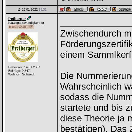
23.01.2022
13:31
freiberger
Katalogauswendigkenner
Zwischendurch ma
Förderungszertifi
einem Sammlkerf
Dabei seit: 14.01.2007
Beiträge: 9.847
Die Nummerierung 
Wohnort: Schwedt
Wahrscheinlich wa
sodass die Numme
startete und bis 
diese Theorie ja 
bestätigen). Das 