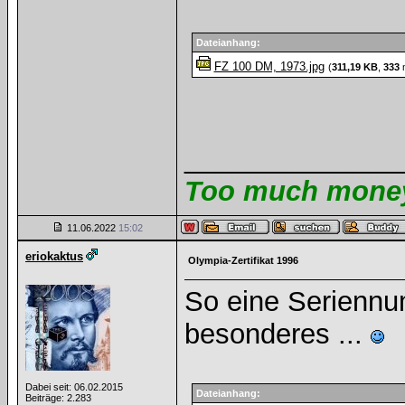
Dateianhang:
FZ 100 DM, 1973.jpg
(
311,19 KB
,
333
m
______________
Too much money 
11.06.2022
15:02
eriokaktus
Olympia-Zertifikat 1996
So eine Seriennu
besonderes ...
Dabei seit: 06.02.2015
Dateianhang:
Beiträge: 2.283