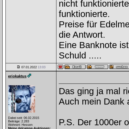
nicht funktioniert
funktionierte.
Preise für Edelmet
die Antwort.
Eine Banknote is
Schuld .....
07.01.2022
13:03
eriokaktus
Das ging ja mal ri
Auch mein Dank a
Dabei seit: 06.02.2015
P.S. Der 1000er 
Beiträge: 2.283
Wohnort: Hessen
Meine delcampe-Auktionen: