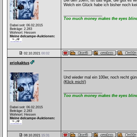
Bei den 10ern, ist das egal, die gibt es 
Welch ein Glück habe ich bisher noch kei
__________________
Too much money makes the eyes blind 
Dabei seit: 06.02.2015
Beiträge: 2.283
Wohnort: Hessen
Meine delcampe-Auktionen:
02.10.2021
00:02
eriokaktus
Und wieder mal ein 100er, noch recht güns
(Klick mich!)
__________________
Too much money makes the eyes blind 
Dabei seit: 06.02.2015
Beiträge: 2.283
Wohnort: Hessen
Meine delcampe-Auktionen:
08.10.2021
15:31