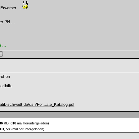
Erwerber ...
..
r PN ...
...
roffen
orthilfe
tik-schwedt.de/dsh/For...ate_Katalog.pdf
36 KB
,
618
mal heruntergeladen)
 KB
,
586
mal heruntergeladen)