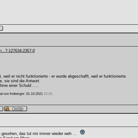
n...7-127634-2357-0
weil er nicht funktionierte - er wurde abgeschafft, weil er funktionierte.
e, sie sind die Antwort.
hme einer Schuld .....
Mal von freiberger: 01.10.2021
23:26
.
 gesehen, das tut mir immer wieder weh ...