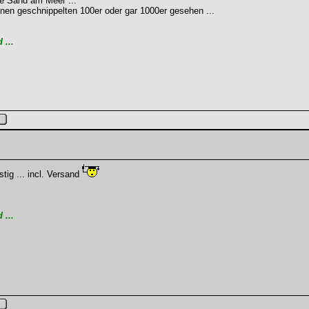
wie Sand am Meer ...
nen geschnippelten 100er oder gar 1000er gesehen ...
...
tig ... incl. Versand
...