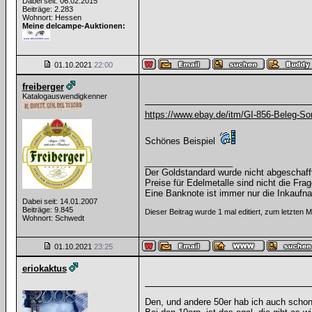
Dabei seit: 06.02.2015
Beiträge: 2.283
Wohnort: Hessen
Meine delcampe-Auktionen:
01.10.2021
22:00
freiberger
Katalogauswendigkenner
https://www.ebay.de/itm/GI-856-Beleg-So
Schönes Beispiel
__________________
Der Goldstandard wurde nicht abgeschafft, 
Preise für Edelmetalle sind nicht die Frag
Eine Banknote ist immer nur die Inkaufna
Dabei seit: 14.01.2007
Beiträge: 9.845
Dieser Beitrag wurde 1 mal editiert, zum letzten 
Wohnort: Schwedt
01.10.2021
23:25
eriokaktus
Den, und andere 50er hab ich auch schon