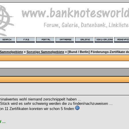
 Sammelgebiete
»
Sonstige Sammelgebiete
»
[Bund / Berlin] Förderungs-Zertifikate d
inalwertes wohl niemand zerschnippelt haben ...
tück wird es sehr schwierig werden die zu finden/nachzuweisen ...
n 11 Zertifikaten konnten wir schon 5 finden
...