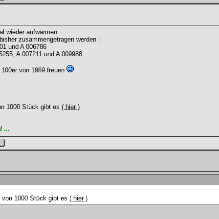
 wieder aufwärmen ...
e bisher zusammengetragen werden :
001 und A 006786
5255, A 007211 und A 009988
 100er von 1969 freuen
on 1000 Stück gibt es
( hier )
...
e von 1000 Stück gibt es
( hier )