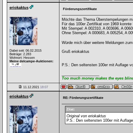
eriokaktus
Förderungszertifikate
Möchte das Thema Überstempelungen mal
Für das 100er Zertifikat von 1969 konnt
Mit Stempel: A 002310, A 003696, A 006
Ohne Stempel: A 000683, A 005254, A 00
Würde mich über weitere Meldungen zum
Dabei seit: 06.02.2015
Gruß eriokaktus
Beiträge: 2.283
Wohnort: Hessen
Meine delcampe-Auktionen:
P.S.: Den seltensten 100er mit Auflage v
__________________
Too much money makes the eyes blind 
11.12.2021
18:07
eriokaktus
RE: Förderungszertifikate
Zitat:
Original von eriokaktus
P.S.: Den seltensten 100er mit Auflag