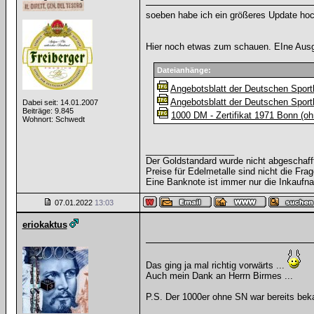
soeben habe ich ein größeres Update hoch
Hier noch etwas zum schauen. EIne Ausg
Dateianhänge:
Angebotsblatt der Deutschen Sporthi
Angebotsblatt der Deutschen Sporthil
Dabei seit: 14.01.2007
Beiträge: 9.845
1000 DM - Zertifikat 1971 Bonn (o
Wohnort: Schwedt
__________________
Der Goldstandard wurde nicht abgeschafft, 
Preise für Edelmetalle sind nicht die Frag
Eine Banknote ist immer nur die Inkaufna
07.01.2022
13:03
eriokaktus
Das ging ja mal richtig vorwärts ...
Auch mein Dank an Herrn Birmes ...
P.S. Der 1000er ohne SN war bereits bekan