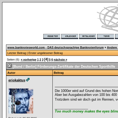
www.banknotesworld.com - DAS deutschsprachige Banknotenforum
»
Andere
Letzter Beitrag
|
Erster ungelesener Beitrag
[4]
Seiten (6):
« vorherige
1
2
3
5
6
nächste »
[Bund / Berlin] Förderungs-Zertifikate der Deutschen Sporthilfe
Autor
Beitrag
eriokaktus
Die 1000er wird auf Grund des hohen Nom
Aber bei Ausgabezahlen von 100 bis 400 S
Trotzdem sind wir doch gut im Rennen, vo
__________________
Too much money makes the eyes blind 