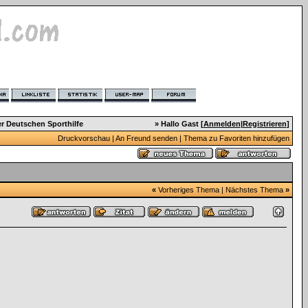
er Deutschen Sporthilfe
» Hallo Gast [
Anmelden
|
Registrieren
]
Druckvorschau
|
An Freund senden
|
Thema zu Favoriten hinzufügen
«
Vorheriges Thema
|
Nächstes Thema
»