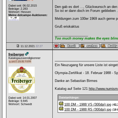
Dabei seit: 06.02.2015
Den gab es dort ..., Glückwunsch an den 
Beiträge: 2.283
So ist er dann doch im Forum geblieben .
Wohnort: Hessen
Meine delcampe-Auktionen:
Meldungen zum 100er 1969 auch gerne pe
Gruß eriokaktus
__________________
Too much money makes the eyes blind 
11.12.2021
22:27
freiberger
Katalogauswendigkenner
Ein Neuzugang für unsere Liste ist einget
Olympia-Zertifikat - 18. Februar 1988 - Sp
Danke an Sebastian Birmes
Katalog auf Seite 121
http://www.numisma
Dateianhänge:
Dabei seit: 14.01.2007
Beiträge: 9.845
Wohnort: Schwedt
100 DM - 1988 VS (300dpi).jpg
(
42,
100 DM - 1988 RS (300dpi).jpg
(
19