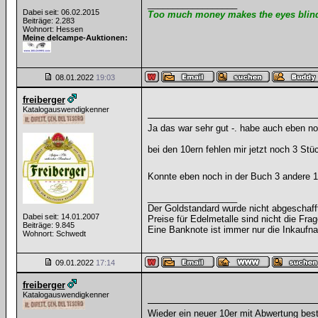
__________________
Dabei seit: 06.02.2015
Too much money makes the eyes blind 
Beiträge: 2.283
Wohnort: Hessen
Meine delcampe-Auktionen:
08.01.2022
19:03
freiberger
Katalogauswendigkenner
Ja das war sehr gut -. habe auch eben n
bei den 10ern fehlen mir jetzt noch 3 Stü
Konnte eben noch in der Buch 3 andere 1
__________________
Der Goldstandard wurde nicht abgeschafft, 
Dabei seit: 14.01.2007
Preise für Edelmetalle sind nicht die Frag
Beiträge: 9.845
Eine Banknote ist immer nur die Inkaufna
Wohnort: Schwedt
09.01.2022
17:14
freiberger
Katalogauswendigkenner
Wieder ein neuer 10er mit Abwertung best