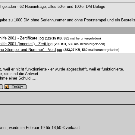
geladen - 62 Neueinträge, alles 50'er und 100'er DM Belege
abe zu 1000 DM ohne Seriennummer und ohne Poststempel und ein Bestellsche
lfe 2001 - Zertifikate.jpg
(
129,15 KB
,
551
mal heruntergeladen)
fe 2001 (Innenteil) - Zerti.jpg
(
295 KB
,
556
mal heruntergeladen)
hne Stempel und Nummer) - Vord.jpg
(
383,27 KB
,
560
mal heruntergeladen)
weil er nicht funktionierte - er wurde abgeschafft, weil er funktionierte.
e, sie sind die Antwort.
hme einer Schuld .....
nt, wurde im Februar 19 für 18,50 € verkauft ...