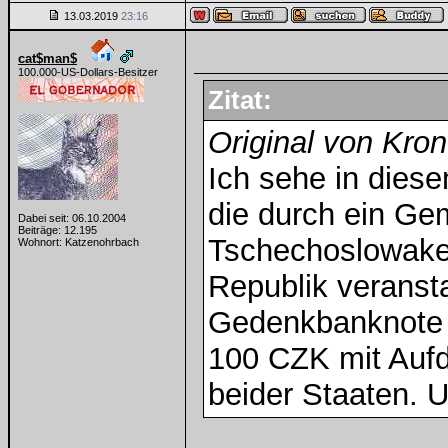
13.03.2019
23:16
cat$man$
100.000-US-Dollars-Besitzer
Zitat:
Original von Kr
Ich sehe in dies
die durch ein Ge
Dabei seit: 06.10.2004
Beiträge: 12.195
Tschechoslowake
Wohnort: Katzenohrbach
Republik veransta
Gedenkbanknote g
100 CZK mit Auf
beider Staaten. U