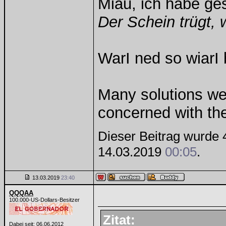
Miau, ich habe g
Der Schein trügt, 
WarI ned so wiarI 
Many solutions we
concerned with th
Dieser Beitrag wurde 4
14.03.2019
00:05
.
13.03.2019
23:40
QQQAA
100.000-US-Dollars-Besitzer
Zitat:
Dabei seit: 06.06.2012