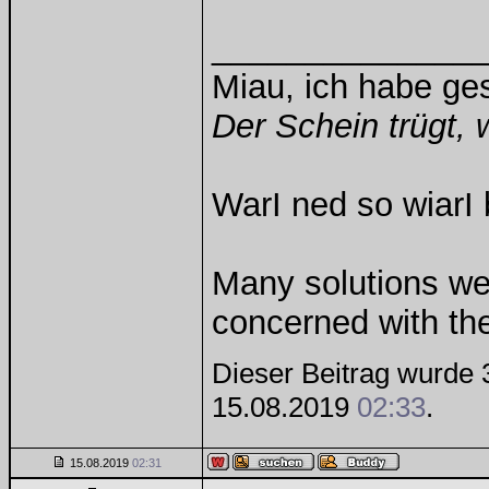
______________
Miau, ich habe g
Der Schein trügt, 
WarI ned so wiarI 
Many solutions we
concerned with th
Dieser Beitrag wurde 3
15.08.2019
02:33
.
15.08.2019
02:31