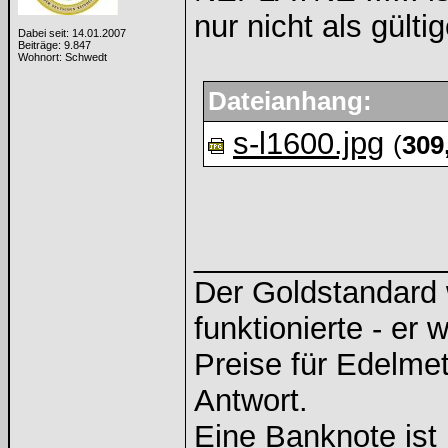
nur nicht als gült
Dabei seit: 14.01.2007
Beiträge: 9.847
Wohnort: Schwedt
Dateianhang:
s-l1600.jpg
(
309
______________
Der Goldstandard w
funktionierte - er 
Preise für Edelmeta
Antwort.
Eine Banknote ist 