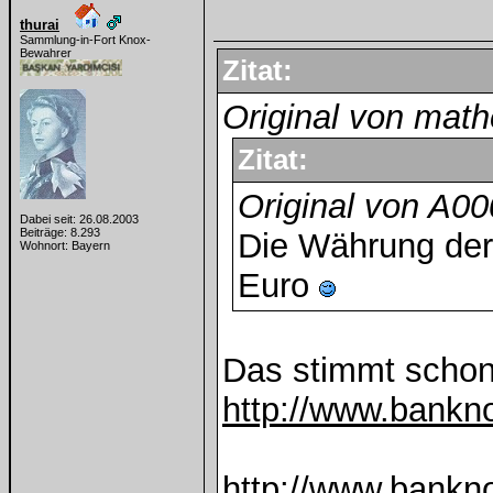
thurai
Sammlung-in-Fort Knox-
Bewahrer
Zitat:
Original von mat
Zitat:
Original von A0
Dabei seit: 26.08.2003
Beiträge: 8.293
Die Währung der
Wohnort: Bayern
Euro
Das stimmt schon,
http://www.bankn
http://www.bankn