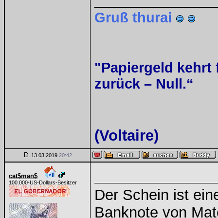
Gruß thurai
"Papiergeld kehrt 
zurück – Null.“
(Voltaire)
13.03.2019
20:42
cat$man$
100.000-US-Dollars-Besitzer
Der Schein ist ein
Banknote von Mate