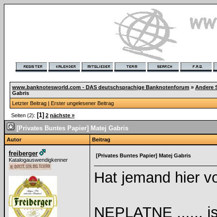
www.banknotesworld.com - DAS deutschsprachige Banknotenforum
»
Andere 
Gabris
Letzter Beitrag
|
Erster ungelesener Beitrag
[1]
Seiten (2):
2
nächste »
[Privates Buntes Papier] Matej Gabris
Autor
Beitrag
freiberger
[Privates Buntes Papier] Matej Gabris
Katalogauswendigkenner
Hat jemand hier v
NEPLATNE ...... i