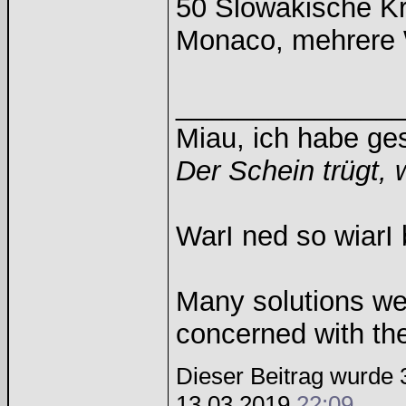
50 Slowakische K
Monaco, mehrere 
______________
Miau, ich habe g
Der Schein trügt, 
WarI ned so wiarI 
Many solutions we
concerned with th
Dieser Beitrag wurde 3
13.03.2019
22:09
.