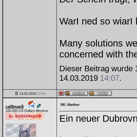
WarI ned so wiarI 
Many solutions we
concerned with th
Dieser Beitrag wurde 1
14.03.2019
14:07
.
14.03.2019
13:59
RE: Maribor
cat$man$
100.000-US-Dollars-Besitzer
Ein neuer Dubrovn