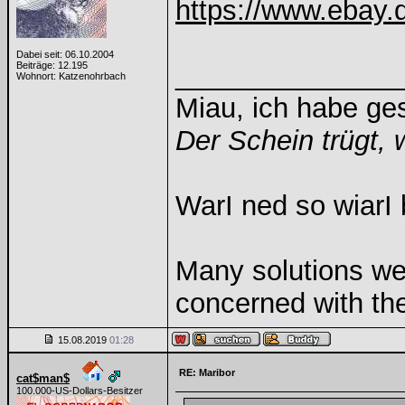
https://www.ebay
Dabei seit: 06.10.2004
Beiträge: 12.195
______________
Wohnort: Katzenohrbach
Miau, ich habe g
Der Schein trügt, 
WarI ned so wiarI 
Many solutions we
concerned with th
15.08.2019
01:28
RE: Maribor
cat$man$
100.000-US-Dollars-Besitzer