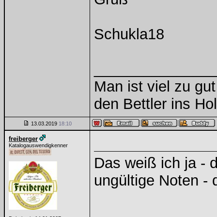
Schukla18
______________
Man ist viel zu gu
den Bettler ins Ho
13.03.2019
18:10
freiberger
Katalogauswendigkenner
Das weiß ich ja - 
ungültige Noten - 
______________