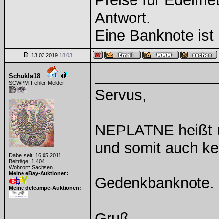
Preise für Edelmeta
Antwort.
Eine Banknote ist 
13.03.2019
18:03
Schukla18
SCWPM-Fehler-Melder
Servus,
NEPLATNE heißt ung
und somit auch ke
Dabei seit: 16.05.2011
Beiträge: 1.404
Wohnort: Sachsen
Meine eBay-Auktionen:
Gedenkbanknote.
Meine delcampe-Auktionen:
Gruß