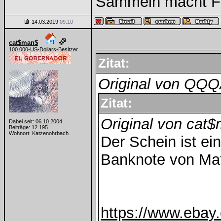
Sammeln macht Fre
14.03.2019
09:10
cat$man$
100.000-US-Dollars-Besitzer
Zitat:
Original von QQ
Zitat:
Original von cat
Dabei seit: 06.10.2004
Beiträge: 12.195
Wohnort: Katzenohrbach
Der Schein ist ei
Banknote von Mate
https://www.ebay