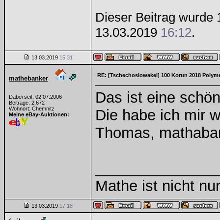
Dieser Beitrag wurde 1
13.03.2019
16:12
.
13.03.2019
15:31
RE: [Tschechoslowakei] 100 Korun 2018 Polym
mathebanker
Das ist eine schö
Dabei seit: 02.07.2006
Beiträge: 2.672
Wohnort: Chemnitz
Die habe ich mir 
Meine eBay-Auktionen:
Thomas, mathaba
______________
Mathe ist nicht nur
13.03.2019
17:18