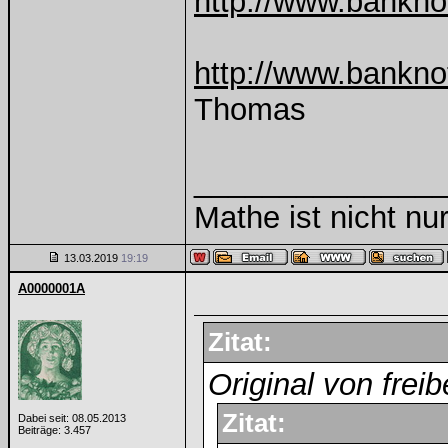
http://www.bankno
http://www.bankno
Thomas
______________
Mathe ist nicht nur
13.03.2019
19:19
A0000001A
Zitat:
Original von freib
Zitat:
Dabei seit: 08.05.2013
Beiträge: 3.457