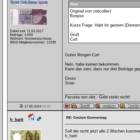
Zitat:
Original von cebcollect
Bonjour
Kurze Frage: Habt ihr gestern (Donne
Dabei seit: 11.03.2017
Gruß
Beiträge: 4.059
Wohnort: Nordwestschweiz
Curt
IBNS-Mitgliedsnummer: 12338
Guten Morgen Curt
Nein, habe keinen bekommen.
Kann das sein, dass nur drei Beiträge ge
Gruss
Sven
__________________
Pecunia non olet - Geld stinkt nicht!
17.05.2024
09:05
RE: Gestern Donnerstag
h_harti
Soll der nicht jetzt alle 2 Wochen komm
h_harti