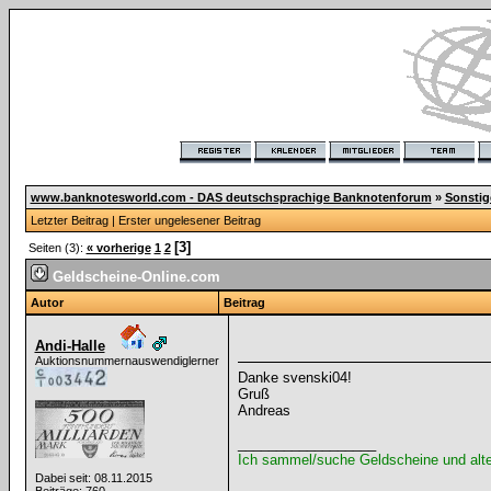
www.banknotesworld.com - DAS deutschsprachige Banknotenforum
»
Sonsti
Letzter Beitrag
|
Erster ungelesener Beitrag
[3]
Seiten (3):
« vorherige
1
2
Geldscheine-Online.com
Autor
Beitrag
Andi-Halle
Auktionsnummernauswendiglerner
Danke svenski04!
Gruß
Andreas
__________________
Ich sammel/suche Geldscheine und alt
Dabei seit: 08.11.2015