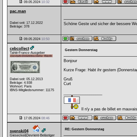
09.05.2024
10:32
pac.man
Dabei seit: 17.12.2022
Schöne Geste und sicher der bessere Weg
Beiträge: 378
09.05.2024
10:50
cebcollect
Gestern Donnerstag
Tahiti-Francs-Ausgeber
Bonjour
Kurze Frage: Habt ihr gestern (Donnerst
Gruß
Dabei seit: 05.12.2013
Beiträge: 4.938
Curt
Wohnort: Paris
IBNS-Mitgliedsnummer: 11175
__________________
Il n'y a pas de billet en mauvais
17.05.2024
08:46
RE: Gestern Donnerstag
svenski04
Giesecke&Devrient-Belästiger