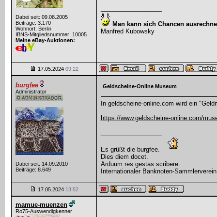
__________________
Dabei seit: 09.08.2005
Beiträge: 3.170
Man kann sich Chancen ausrechne
Wohnort: Berlin
Manfred Kubowsky
IBNS-Mitgliedsnummer: 10005
Meine eBay-Auktionen:
17.05.2024
09:22
burgfee
Geldscheine-Online Museum
Administrator
In geldscheine-online.com wird ein "Geld
https://www.geldscheine-online.com/mu
__________________
Es grüßt die burgfee.
Dies diem docet.
Arduum res gestas scribere.
Dabei seit: 14.09.2010
Beiträge: 8.649
Internationaler Banknoten-Sammlerverein
17.05.2024
13:52
mamue-muenzen
Ro75-Auswendigkenner