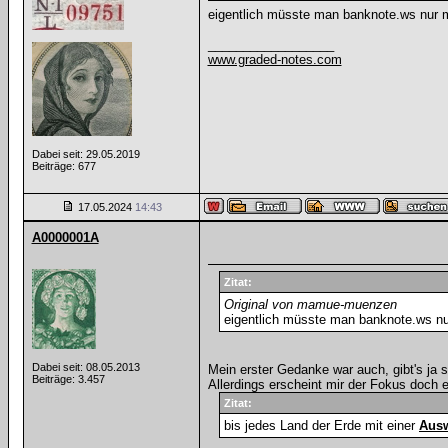
eigentlich müsste man banknote.ws nur m
__________________
www.graded-notes.com
Dabei seit: 29.05.2019
Beiträge: 677
17.05.2024
14:43
A0000001A
Zitat:
Original von mamue-muenzen
eigentlich müsste man banknote.ws nu
Dabei seit: 08.05.2013
Mein erster Gedanke war auch, gibt's ja 
Beiträge: 3.457
Allerdings erscheint mir der Fokus doc
Zitat:
bis jedes Land der Erde mit einer
Aus
.