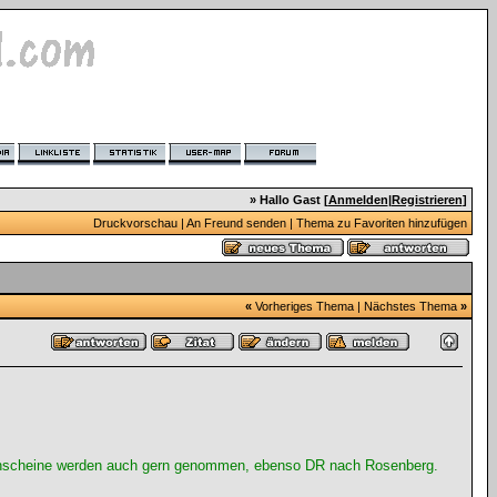
» Hallo Gast [
Anmelden
|
Registrieren
]
Druckvorschau
|
An Freund senden
|
Thema zu Favoriten hinzufügen
«
Vorheriges Thema
|
Nächstes Thema
»
ahnscheine werden auch gern genommen, ebenso DR nach Rosenberg.