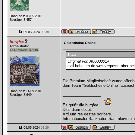
Dabei seit: 08.05.2013
Beiträge: 3.457
09.05.2024
00:38
burgfee
Geldscheine-Online
Administrator
Zitat:
Original von A0000001A
evtl habe ich da was verpasst aber bei
Die Premium-Mitgliedschaft wurde offenb
dem Team "Geldscheine-Online" ausreich
Dabei seit: 14.09.2010
__________________
Beiträge: 8.649
Es grüßt die burgfee.
Dies diem docet.
Arduum res gestas scribere.
Internationaler Banknoten-Sammlerverein
09.05.2024
01:29