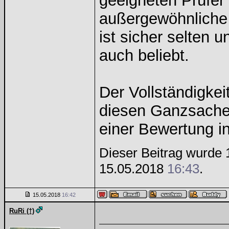
geeigneten Prüfer 
außergewöhnliche (
ist sicher selten
auch beliebt.
Der Vollständigkei
diesen Ganzsachen
einer Bewertung i
Dieser Beitrag wurde 1
15.05.2018
16:43
.
15.05.2018
16:42
RuRi (†)