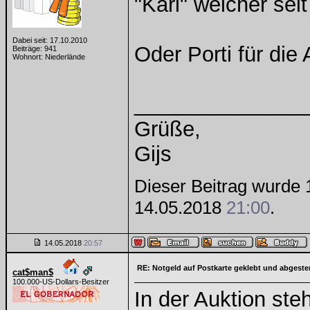
"Karl" welcher sei
Dabei seit: 17.10.2010
Oder Porti für die
Beiträge: 941
Wohnort: Niederlände
______________
Grüße,
Gijs
Dieser Beitrag wurde 1
14.05.2018
21:00
.
14.05.2018
20:57
RE: Notgeld auf Postkarte geklebt und abgest
cat$man$
100.000-US-Dollars-Besitzer
In der Auktion ste