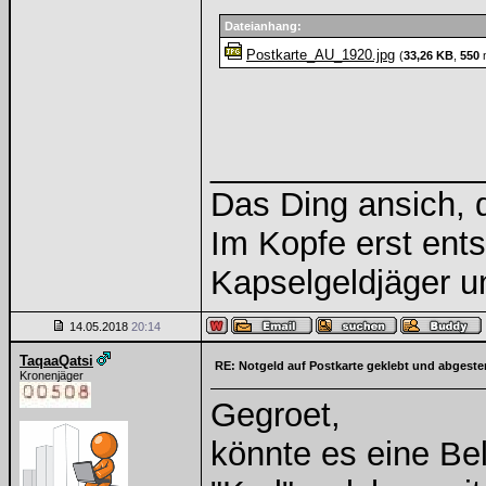
Dateianhang:
Postkarte_AU_1920.jpg
(
33,26 KB
,
550
m
______________
Das Ding ansich, d
Im Kopfe erst ents
Kapselgeldjäger 
14.05.2018
20:14
TaqaaQatsi
RE: Notgeld auf Postkarte geklebt und abgest
Kronenjäger
Gegroet,
könnte es eine Bel