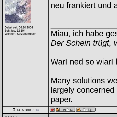
neu frankiert und 
______________
Dabei seit: 06.10.2004
Beiträge: 12.194
Miau, ich habe g
Wohnort: Katzenohrbach
Der Schein trügt, 
WarI ned so wiarI 
Many solutions we
largely concerned
paper.
14.05.2018
21:13