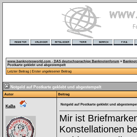
www.banknotesworld.com - DAS deutschsprachige Banknotenforum
»
Banknot
Postkarte geklebt und abgestempelt
Letzter Beitrag
|
Erster ungelesener Beitrag
Notgeld auf Postkarte geklebt und abgestempelt
Autor
Beitrag
Notgeld auf Postkarte geklebt und abgestempe
KaBa
Mir ist Briefmarke
Konstellationen be