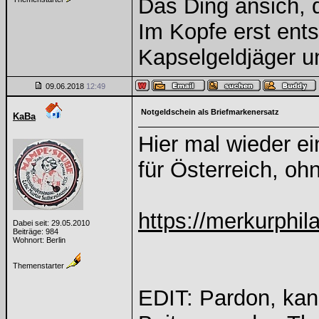
Das Ding ansich, d
Im Kopfe erst ents
Kapselgeldjäger 
09.06.2018
12:49
Notgeldschein als Briefmarkenersatz
KaBa
Hier mal wieder e
für Österreich, o
https://merkurphil
Dabei seit: 29.05.2010
Beiträge: 984
Wohnort: Berlin
Themenstarter
EDIT: Pardon, kan