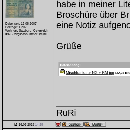
habe in meiner Lit
Broschüre über Br
eine Notiz aufge
Dabei seit: 12.08.2007
Beiträge: 1.202
Wohnort: Salzburg, Österreich
IBNS-Mitgliedsnummer: keine
Grüße
Dateianhang:
Mischfrankatur NG + BM.jpg
(
32,24 KB
______________
RuRi
16.05.2018
14:28