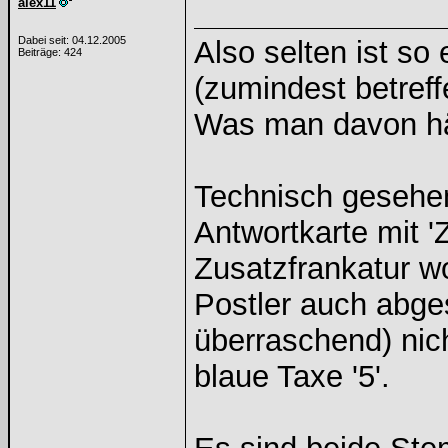
alex11
Dabei seit: 04.12.2005
Also selten ist s
Beiträge: 424
(zumindest betref
Was man davon hält
Technisch gesehe
Antwortkarte mit 'Z
Zusatzfrankatur w
Postler auch abges
überraschend) nic
blaue Taxe '5'.