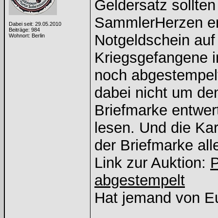
Geldersatz sollten 
SammlerHerzen er
Dabei seit: 29.05.2010
Beiträge: 984
Notgeldschein auf 
Wohnort: Berlin
Kriegsgefangene i
noch abgestempelt
dabei nicht um de
Briefmarke entwert
lesen. Und die Ka
der Briefmarke all
Link zur Auktion:
P
abgestempelt
Hat jemand von Eu