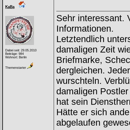
KaBa
Sehr interessant. 
Informationen.
Letztendlich unter
damaligen Zeit wi
Dabei seit: 29.05.2010
Beiträge: 984
Briefmarke, Sche
Wohnort: Berlin
dergleichen. Jeder
Themenstarter
wurschteln. Verblü
damaligen Postler
hat sein Diensthe
Hätte er sich ande
abgelaufen gewes