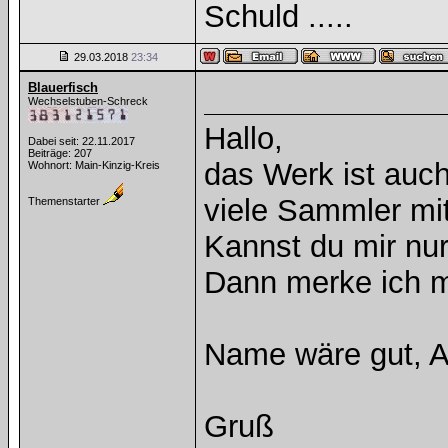
Schuld .....
29.03.2018
23:34
Blauerfisch
Wechselstuben-Schreck
Hallo,
Dabei seit: 22.11.2017
Beiträge: 207
das Werk ist auch
Wohnort: Main-Kinzig-Kreis
viele Sammler mi
Themenstarter
Kannst du mir nur
Dann merke ich mi
Name wäre gut, 
Gruß