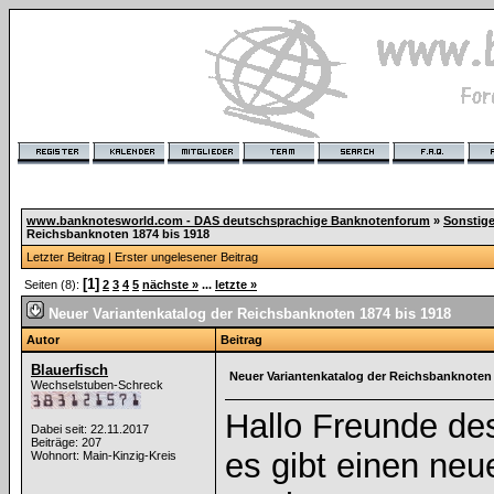
www.banknotesworld.com - DAS deutschsprachige Banknotenforum
»
Sonstig
Reichsbanknoten 1874 bis 1918
Letzter Beitrag
|
Erster ungelesener Beitrag
[1]
Seiten (8):
2
3
4
5
nächste »
...
letzte »
Neuer Variantenkatalog der Reichsbanknoten 1874 bis 1918
Autor
Beitrag
Blauerfisch
Neuer Variantenkatalog der Reichsbanknoten 
Wechselstuben-Schreck
Hallo Freunde de
Dabei seit: 22.11.2017
Beiträge: 207
es gibt einen neu
Wohnort: Main-Kinzig-Kreis