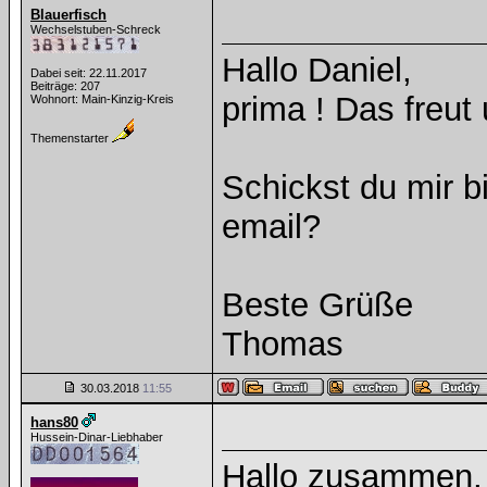
Blauerfisch
Wechselstuben-Schreck
Hallo Daniel,
Dabei seit: 22.11.2017
Beiträge: 207
prima ! Das freut
Wohnort: Main-Kinzig-Kreis
Themenstarter
Schickst du mir b
email?
Beste Grüße
Thomas
30.03.2018
11:55
hans80
Hussein-Dinar-Liebhaber
Hallo zusammen,