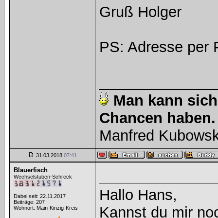
Gruß Holger
PS: Adresse per
______________
Man kann sic
Chancen haben. 
Manfred Kubows
31.03.2018
07:41
Blauerfisch
Wechselstuben-Schreck
Hallo Hans,
Dabei seit: 22.11.2017
Beiträge: 207
Kannst du mir no
Wohnort: Main-Kinzig-Kreis