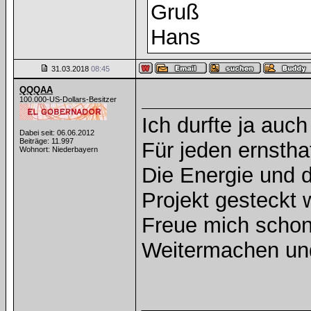
Gruß
Hans
31.03.2018
08:45
QQQAA
100.000-US-Dollars-Besitzer
Ich durfte ja auch
Dabei seit: 06.06.2012
Beiträge: 11.997
Für jeden ernsth
Wohnort: Niederbayern
Die Energie und d
Projekt gesteckt 
Freue mich schon
Weitermachen und
______________