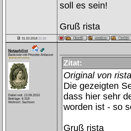
soll es sein!
Gruß rista
31.03.2018
21:10
Notaphilist
Banknote-mit-Pinzette-Anfasser
Zitat:
Original von rist
Die gezeigten Se
dass hier sehr det
Dabei seit: 13.09.2010
Beiträge: 6.318
Wohnort: Sachsen
worden ist - so s
Gruß rista