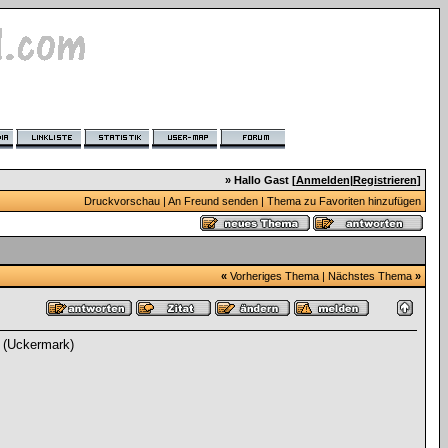
» Hallo Gast [
Anmelden
|
Registrieren
]
Druckvorschau
|
An Freund senden
|
Thema zu Favoriten hinzufügen
«
Vorheriges Thema
|
Nächstes Thema
»
 (Uckermark)