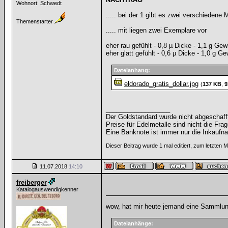
Wohnort: Schwedt
..... bei der 1 gibt es zwei verschiedene M
Themenstarter
..... mit liegen zwei Exemplare vor
eher rau gefühlt - 0,8 µ Dicke - 1,1 g Gew
eher glatt gefühlt - 0,6 µ Dicke - 1,0 g Ge
Dateianhang:
eldorado_gratis_dollar.jpg
(
137 KB
,
9
__________________
Der Goldstandard wurde nicht abgeschafft, 
Preise für Edelmetalle sind nicht die Frag
Eine Banknote ist immer nur die Inkaufna
Dieser Beitrag wurde 1 mal editiert, zum letzten 
11.07.2018
14:10
freiberger
Katalogauswendigkenner
wow, hat mir heute jemand eine Sammlung
Dateianhänge: