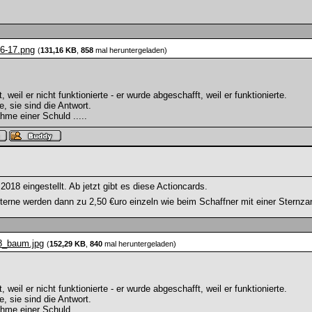
56-17.png
(
131,16 KB
,
858
mal heruntergeladen)
weil er nicht funktionierte - er wurde abgeschafft, weil er funktionierte.
e, sie sind die Antwort.
hme einer Schuld .....
018 eingestellt. Ab jetzt gibt es diese Actioncards.
terne werden dann zu 2,50 €uro einzeln wie beim Schaffner mit einer Sternzan
8_baum.jpg
(
152,29 KB
,
840
mal heruntergeladen)
weil er nicht funktionierte - er wurde abgeschafft, weil er funktionierte.
e, sie sind die Antwort.
hme einer Schuld .....