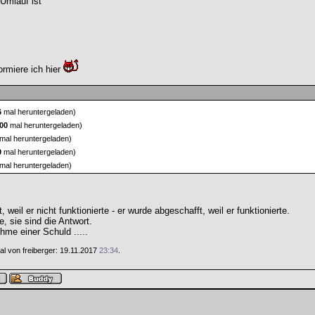
Umlauf ist
rmiere ich hier
6
mal heruntergeladen)
000
mal heruntergeladen)
mal heruntergeladen)
0
mal heruntergeladen)
mal heruntergeladen)
weil er nicht funktionierte - er wurde abgeschafft, weil er funktionierte.
e, sie sind die Antwort.
hme einer Schuld .....
Mal von freiberger: 19.11.2017
23:34
.