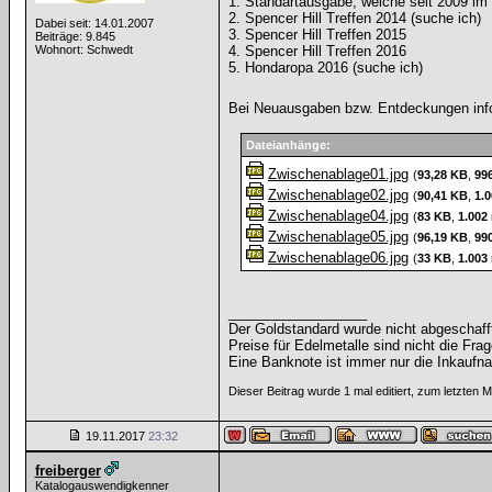
1. Standartausgabe, welche seit 2009 im 
2. Spencer Hill Treffen 2014 (suche ich)
Dabei seit: 14.01.2007
3. Spencer Hill Treffen 2015
Beiträge: 9.845
Wohnort: Schwedt
4. Spencer Hill Treffen 2016
5. Hondaropa 2016 (suche ich)
Bei Neuausgaben bzw. Entdeckungen info
Dateianhänge:
Zwischenablage01.jpg
(
93,28 KB
,
99
Zwischenablage02.jpg
(
90,41 KB
,
1.
Zwischenablage04.jpg
(
83 KB
,
1.002
Zwischenablage05.jpg
(
96,19 KB
,
99
Zwischenablage06.jpg
(
33 KB
,
1.003
__________________
Der Goldstandard wurde nicht abgeschafft, 
Preise für Edelmetalle sind nicht die Frag
Eine Banknote ist immer nur die Inkaufna
Dieser Beitrag wurde 1 mal editiert, zum letzten 
19.11.2017
23:32
freiberger
Katalogauswendigkenner