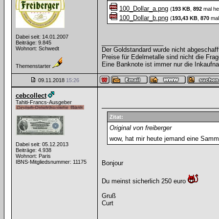
100_Dollar_a.png
(
193 KB
,
892
mal he
100_Dollar_b.png
(
193,43 KB
,
870
mal
Dabei seit: 14.01.2007
__________________
Beiträge: 9.845
Wohnort: Schwedt
Der Goldstandard wurde nicht abgeschafft, 
Preise für Edelmetalle sind nicht die Frag
Eine Banknote ist immer nur die Inkaufna
Themenstarter
09.11.2018
15:26
cebcollect
Tahiti-Francs-Ausgeber
Zitat:
Original von freiberger
wow, hat mir heute jemand eine Samml
Dabei seit: 05.12.2013
Beiträge: 4.938
Wohnort: Paris
IBNS-Mitgliedsnummer: 11175
Bonjour
Du meinst sicherlich 250 euro
Gruß
Curt
__________________