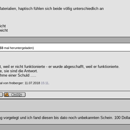
aterialien, haptisch fühlen sich beide völlig unterschiedlich an
icht
wicht
33
mal heruntergeladen)
weil er nicht funktionierte - er wurde abgeschafft, weil er funktionierte.
e, sie sind die Antwort.
hme einer Schuld .....
Mal von freiberger: 11.07.2018
15:11
.
 vorgelegt und ich fand diesen bis dato noch unbekannten Schein. 100 Doll