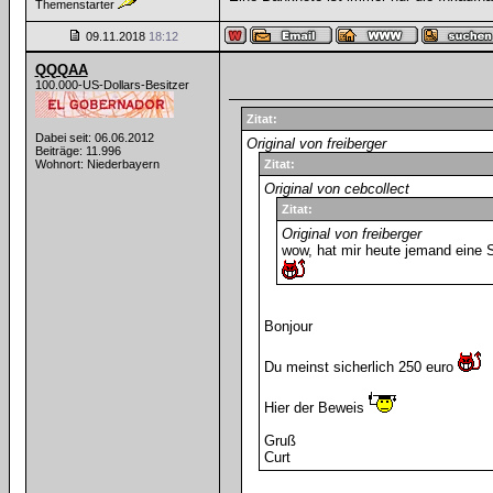
Themenstarter
09.11.2018
18:12
QQQAA
100.000-US-Dollars-Besitzer
Zitat:
Dabei seit: 06.06.2012
Original von freiberger
Beiträge: 11.996
Wohnort: Niederbayern
Zitat:
Original von cebcollect
Zitat:
Original von freiberger
wow, hat mir heute jemand eine 
Bonjour
Du meinst sicherlich 250 euro
Hier der Beweis
Gruß
Curt