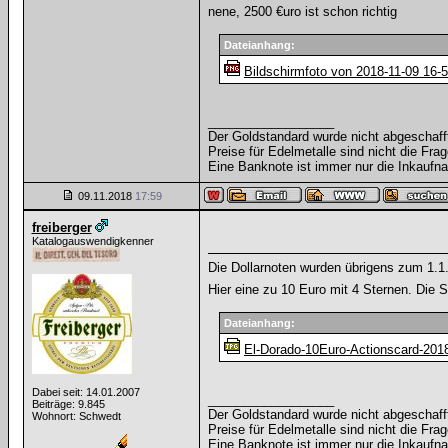
nene, 2500 €uro ist schon richtig
Dateianhang:
Bildschirmfoto von 2018-11-09 16-
__________________
Der Goldstandard wurde nicht abgeschafft, 
Preise für Edelmetalle sind nicht die Frag
Eine Banknote ist immer nur die Inkaufna
09.11.2018
17:59
freiberger
Katalogauswendigkenner
Die Dollarnoten wurden übrigens zum 1.1.2
Hier eine zu 10 Euro mit 4 Sternen. Die S
Dateianhang:
El-Dorado-10Euro-Actionscard-201
Dabei seit: 14.01.2007
__________________
Beiträge: 9.845
Der Goldstandard wurde nicht abgeschafft, 
Wohnort: Schwedt
Preise für Edelmetalle sind nicht die Frag
Eine Banknote ist immer nur die Inkaufna