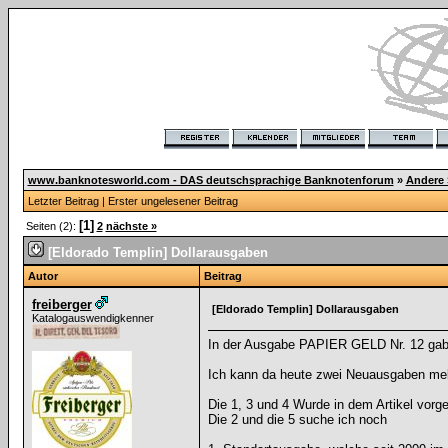
www.banknotesworld.com - DAS deutschsprachige Banknotenforum
»
Andere
Letzter Beitrag
|
Erster ungelesener Beitrag
[1]
Seiten (2):
2
nächste »
[Eldorado Templin] Dollarausgaben
Autor
Beitrag
freiberger
[Eldorado Templin] Dollarausgaben
Katalogauswendigkenner
In der Ausgabe PAPIER GELD Nr. 12 gab 
Ich kann da heute zwei Neuausgaben mel
Die 1, 3 und 4 Wurde in dem Artikel vorges
Die 2 und die 5 suche ich noch