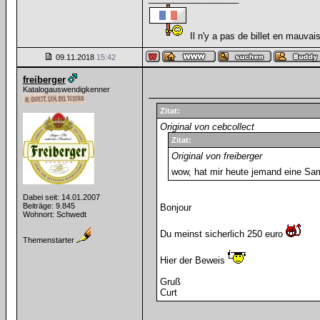
Il n'y a pas de billet en mauvais
09.11.2018
15:42
freiberger
Katalogauswendigkenner
Zitat:
Original von cebcollect
Zitat:
Original von freiberger
wow, hat mir heute jemand eine Sa
Dabei seit: 14.01.2007
Beiträge: 9.845
Bonjour
Wohnort: Schwedt
Du meinst sicherlich 250 euro
Themenstarter
Hier der Beweis
Gruß
Curt