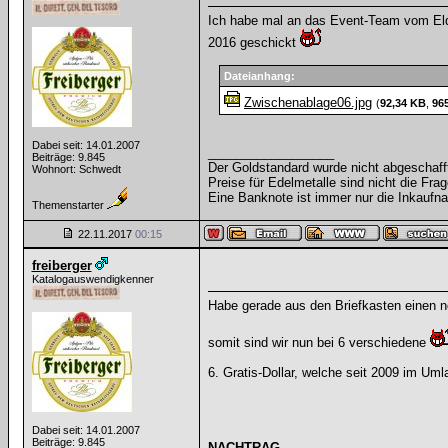
Ich habe mal an das Event-Team vom El
2016 geschickt
Dateianhang:
Zwischenablage06.jpg
(
92,34 KB
,
96
Dabei seit: 14.01.2007
__________________
Beiträge: 9.845
Der Goldstandard wurde nicht abgeschafft, 
Wohnort: Schwedt
Preise für Edelmetalle sind nicht die Frag
Eine Banknote ist immer nur die Inkaufna
Themenstarter
22.11.2017
00:15
freiberger
Katalogauswendigkenner
Habe gerade aus den Briefkasten einen 
somit sind wir nun bei 6 verschiedene
6. Gratis-Dollar, welche seit 2009 im Umla
Dabei seit: 14.01.2007
Beiträge: 9.845
NACHTRAG