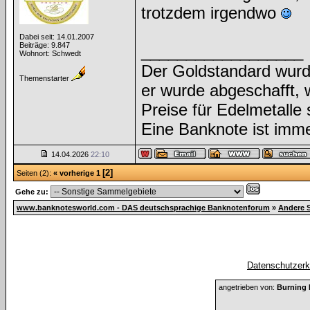
trotzdem irgendwo
Dabei seit: 14.01.2007
Beiträge: 9.847
__________________
Wohnort: Schwedt
Der Goldstandard wurde 
Themenstarter
er wurde abgeschafft, we
Preise für Edelmetalle 
Eine Banknote ist imme
14.04.2026
22:10
[2]
Seiten (2):
« vorherige
1
Gehe zu:
www.banknotesworld.com - DAS deutschsprachige Banknotenforum
»
Andere 
Datenschutzerkl
angetrieben von:
Burning 