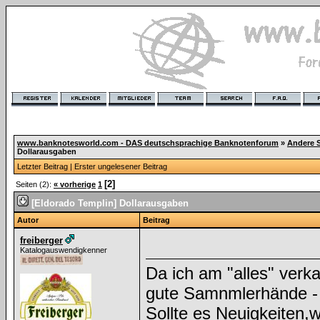
www.banknotesworld.com - DAS deutschsprachige Banknotenforum
»
Andere 
Dollarausgaben
Letzter Beitrag
|
Erster ungelesener Beitrag
[2]
Seiten (2):
« vorherige
1
[Eldorado Templin] Dollarausgaben
Autor
Beitrag
freiberger
Katalogauswendigkenner
Da ich am "alles" verka
gute Samnmlerhände - 
Sollte es Neuigkeiten,w