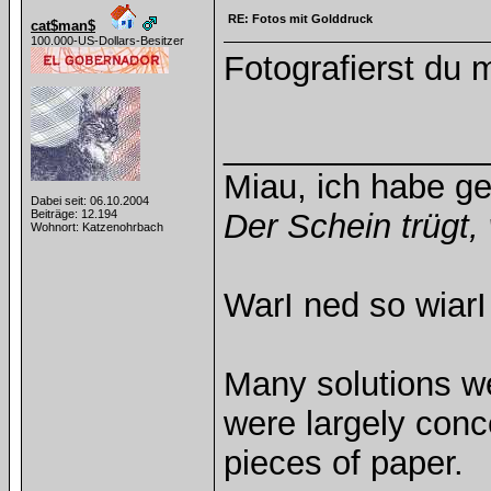
RE: Fotos mit Golddruck
cat$man$
100.000-US-Dollars-Besitzer
Fotografierst du m
______________
Miau, ich habe g
Dabei seit: 06.10.2004
Beiträge: 12.194
Der Schein trügt, 
Wohnort: Katzenohrbach
WarI ned so wiarI
Many solutions w
were largely con
pieces of paper.