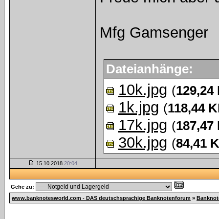
Mfg Gamsenger
Dateianhänge:
10k.jpg
(
129,24
1k.jpg
(
118,44 
17k.jpg
(
187,47
30k.jpg
(
84,41 
15.10.2018
20:04
Gehe zu:
www.banknotesworld.com - DAS deutschsprachige Banknotenforum
»
Banknot