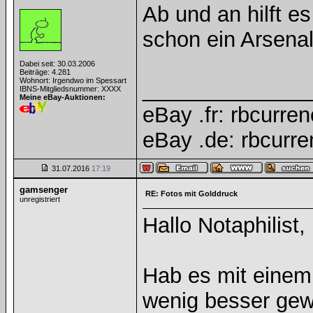
Ab und an hilft e
schon ein Arsenal 
Dabei seit: 30.03.2006
Beiträge: 4.281
Wohnort: Irgendwo im Spessart
______________
IBNS-Mitgliedsnummer: XXXX
Meine eBay-Auktionen:
eBay .fr: rbcurre
eBay .de: rbcurr
31.07.2016
17:19
gamsenger
RE: Fotos mit Golddruck
unregistriert
Hallo Notaphilist,
Hab es mit einem 
wenig besser ge