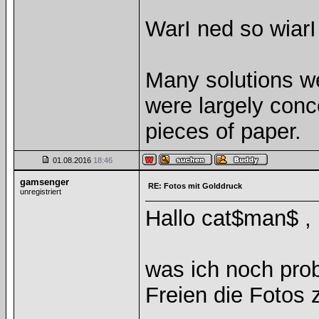
WarI ned so wiarI
Many solutions w
were largely con
pieces of paper.
01.08.2016
18:46
gamsenger
RE: Fotos mit Golddruck
unregistriert
Hallo cat$man$ ,
was ich noch prob
Freien die Fotos