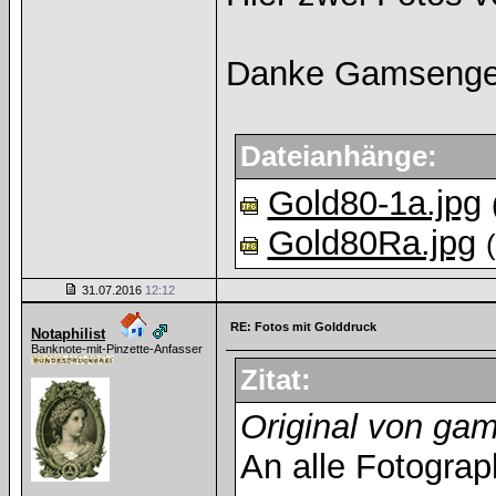
Danke Gamsenge
Dateianhänge:
Gold80-1a.jpg
Gold80Ra.jpg
(
31.07.2016
12:12
RE: Fotos mit Golddruck
Notaphilist
Banknote-mit-Pinzette-Anfasser
Zitat:
Original von ga
An alle Fotograp