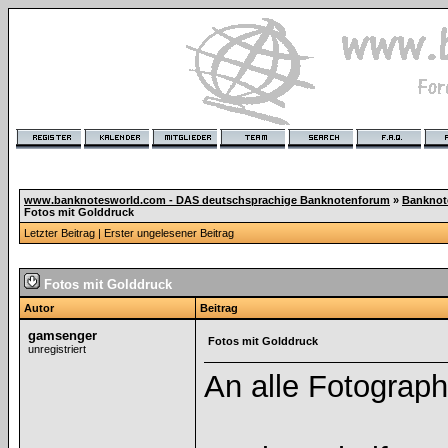
www.banknotesworld.com - DAS deutschsprachige Banknotenforum
»
Banknot
Fotos mit Golddruck
Letzter Beitrag
|
Erster ungelesener Beitrag
Fotos mit Golddruck
Autor
Beitrag
gamsenger
Fotos mit Golddruck
unregistriert
An alle Fotograph