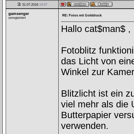
31.07.2016
19:57
gamsenger
RE: Fotos mit Golddruck
unregistriert
Hallo cat$man$ ,
Fotoblitz funktion
das Licht von ein
Winkel zur Kame
Blitzlicht ist ein 
viel mehr als di
Butterpapier vers
verwenden.