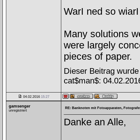
WarI ned so wiarI
Many solutions w
were largely con
pieces of paper.
Dieser Beitrag wurde 
cat$man$: 04.02.20
04.02.2016
15:27
gamsenger
RE: Banknoten mit Fotoapparaten, Fotograf
unregistriert
Danke an Alle,