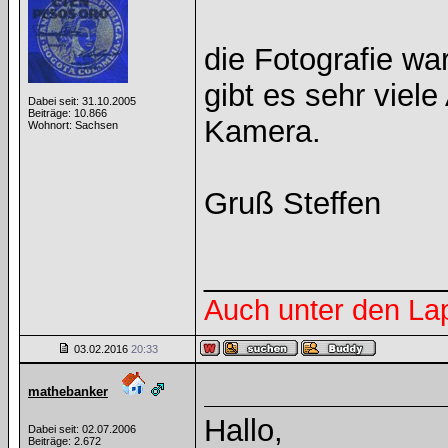
die Fotografie wa
gibt es sehr viel
Dabei seit: 31.10.2005
Beiträge: 10.866
Kamera.
Wohnort: Sachsen
Gruß Steffen
______________
Auch unter den La
03.02.2016
20:33
mathebanker
Hallo,
Dabei seit: 02.07.2006
Beiträge: 2.672