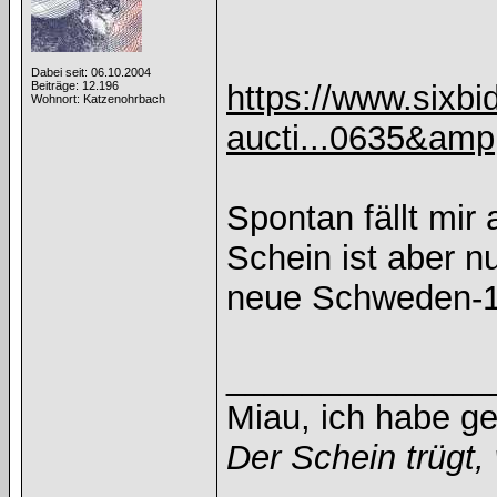
Dabei seit: 06.10.2004
Beiträge: 12.196
https://www.sixb
Wohnort: Katzenohrbach
aucti...0635&am
Spontan fällt mir
Schein ist aber n
neue Schweden-1
______________
Miau, ich habe g
Der Schein trügt, 