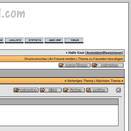
» Hallo Gast [
Anmelden
|
Registrieren
]
Druckvorschau
|
An Freund senden
|
Thema zu Favoriten hinzufügen
«
Vorheriges Thema
|
Nächstes Thema
»