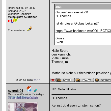
Zitat:
Dabei seit: 02.07.2006
Beiträge: 2.672
Original von svenski04
Wohnort: Chemnitz
Hi Thomas
Meine eBay-Auktionen:
Ist dir dieser Globus bekannt?
Themenstarter
https://www.banknote.ws/COLLECTION
Gruss
Sven
Hallo Sven,
den kenn ich.
Viele Grüße
Thomas, m.
__________________
Mathe ist nicht nur theoretisch praktisch 
03.01.2026
20:18
RE: Tadschikistan
svenski04
Giesecke&Devrient-Belästiger
Hi Thomas
Kennst du diesen Einstein schon?