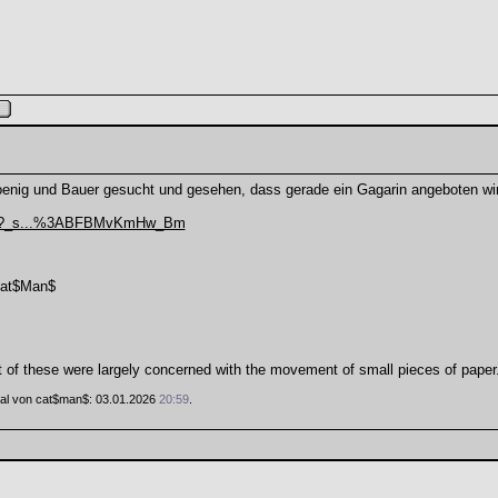
nig und Bauer gesucht und gesehen, dass gerade ein Gagarin angeboten wird, 
033?_s...%3ABFBMvKmHw_Bm
at$Man$
of these were largely concerned with the movement of small pieces of paper
 Mal von cat$man$: 03.01.2026
20:59
.