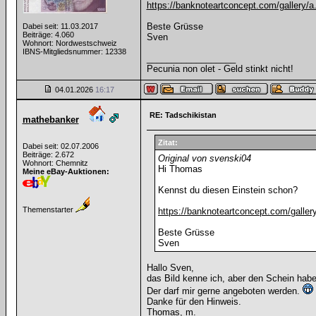
https://banknoteartconcept.com/gallery/a.
Beste Grüsse
Dabei seit: 11.03.2017
Beiträge: 4.060
Sven
Wohnort: Nordwestschweiz
IBNS-Mitgliedsnummer: 12338
__________________
Pecunia non olet - Geld stinkt nicht!
04.01.2026
16:17
RE: Tadschikistan
mathebanker
Zitat:
Dabei seit: 02.07.2006
Beiträge: 2.672
Original von svenski04
Wohnort: Chemnitz
Hi Thomas
Meine eBay-Auktionen:
Kennst du diesen Einstein schon?
Themenstarter
https://banknoteartconcept.com/gallery
Beste Grüsse
Sven
Hallo Sven,
das Bild kenne ich, aber den Schein habe 
Der darf mir gerne angeboten werden.
Danke für den Hinweis.
Thomas, m.