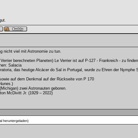
gut.
 nicht viel mit Astronomie zu tun.
rrier berechneten Planeten) Le Verrier ist auf P-127 - Frankreich - zu finden
hen: Salacia
ratoria, das heutige Alcácer do Sal in Portugal, wurde zu Ehren der Nymphe 
 sowie auf dem Denkmal auf der Rückseite von P 170
Nunes.)
 (Michigan) zwei Astronauten geboren.
on McDivitt Jr. (1929 – 2022)
l heruntergeladen)