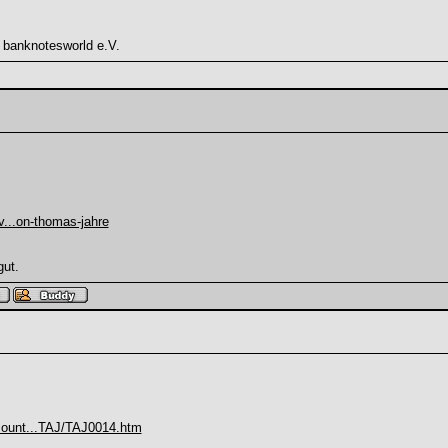
 banknotesworld e.V.
v...on-thomas-jahre
gut.
ount...TAJ/TAJ0014.htm