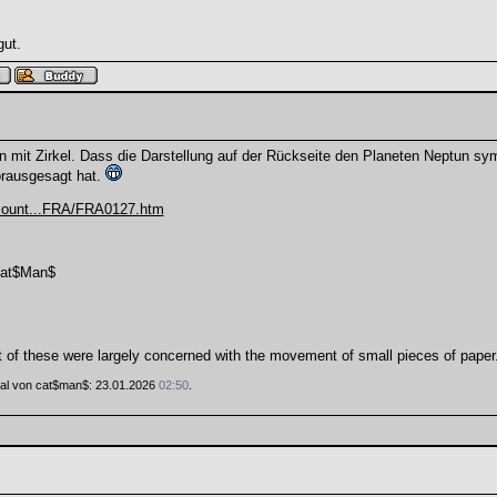
gut.
n mit Zirkel. Dass die Darstellung auf der Rückseite den Planeten Neptun symbo
orausgesagt hat.
count...FRA/FRA0127.htm
at$Man$
of these were largely concerned with the movement of small pieces of paper
 Mal von cat$man$: 23.01.2026
02:50
.