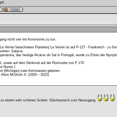
gut.
ang nicht viel mit Astronomie zu tun.
 Verrier berechneten Planeten) Le Verrier ist auf P-127 - Frankreich - zu fin
 sehen: Salacia
peratoria, das heutige Alcácer do Sal in Portugal, wurde zu Ehren der Nymp
65, sowie auf dem Denkmal auf der Rückseite von P 170
se Nunes.)
son (Michigan) zwei Astronauten geboren.
lton McDivitt Jr. (1929 – 2022)
en zu einem sehr schönen Schein. Glückwunsch zum Neuzugang.