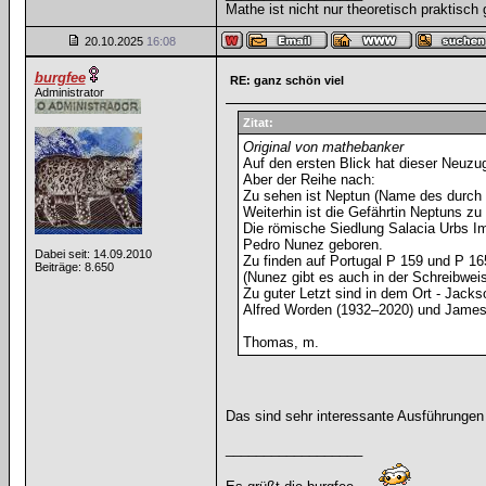
Mathe ist nicht nur theoretisch praktisch 
20.10.2025
16:08
burgfee
RE: ganz schön viel
Administrator
Zitat:
Original von mathebanker
Auf den ersten Blick hat dieser Neuzug
Aber der Reihe nach:
Zu sehen ist Neptun (Name des durch Le
Weiterhin ist die Gefährtin Neptuns zu
Die römische Siedlung Salacia Urbs Im
Pedro Nunez geboren.
Dabei seit: 14.09.2010
Zu finden auf Portugal P 159 und P 1
Beiträge: 8.650
(Nunez gibt es auch in der Schreibwei
Zu guter Letzt sind in dem Ort - Jack
Alfred Worden (1932–2020) und James A
Thomas, m.
Das sind sehr interessante Ausführung
__________________