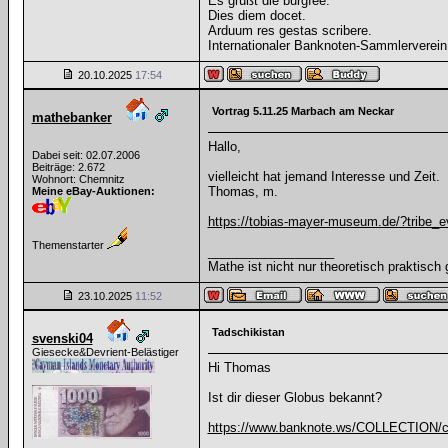
Es grüßt die burgfee.
Dies diem docet.
Arduum res gestas scribere.
Internationaler Banknoten-Sammlerverein
20.10.2025
17:54
Vortrag 5.11.25 Marbach am Neckar
mathebanker
Hallo,
Dabei seit: 02.07.2006
Beiträge: 2.672
vielleicht hat jemand Interesse und Zeit.
Wohnort: Chemnitz
Thomas, m.
Meine eBay-Auktionen:
https://tobias-mayer-museum.de/?tribe_e
Themenstarter
__________________
Mathe ist nicht nur theoretisch praktisch 
23.10.2025
11:52
Tadschikistan
svenski04
Giesecke&Devrient-Belästiger
Hi Thomas
Ist dir dieser Globus bekannt?
https://www.banknote.ws/COLLECTION/c