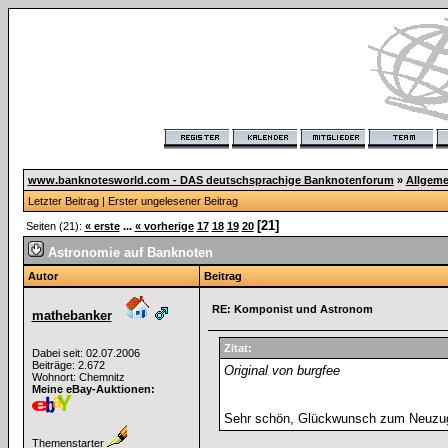
www.banknotesworld.com - DAS deutschsprachige Banknotenforum
»
Allgeme
Letzter Beitrag
|
Erster ungelesener Beitrag
[21]
Seiten (21):
« erste
...
« vorherige
17
18
19
20
Astronomie auf Banknoten
Autor
Beitrag
RE: Komponist und Astronom
mathebanker
Zitat:
Dabei seit: 02.07.2006
Beiträge: 2.672
Original von burgfee
Wohnort: Chemnitz
Meine eBay-Auktionen:
Sehr schön, Glückwunsch zum Neuz
Themenstarter