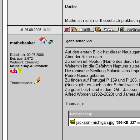
Danke
__________________
Mathe ist nicht nur theoretisch praktisch 
26.09.2025
19:39
ganz schön viel
mathebanker
Auf den ersten Blick hat dieser Neuzugang
Dabei seit: 02.07.2006
Aber der Reihe nach:
Beiträge: 2.672
Zu sehen ist Neptun (Name des durch Le Ve
Wohnort: Chemnitz
Weiterhin ist die Gefährtin Neptuns zu se
Meine eBay-Auktionen:
Die römische Siedlung Salacia Urbs Impe
Pedro Nunez geboren.
Zu finden auf Portugal P 159 und P 165,
Themenstarter
(Nunez gibt es auch in der Schreibweise 
Zu guter Letzt sind in dem Ort - Jackson
Alfred Worden (1932–2020) und James Alt
Thomas, m.
Dateianhang:
jackson-michigan.jpg
(
395 KB
,
227
ma
__________________