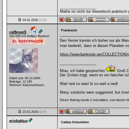
__________________
Mathe ist nicht nur theoretisch praktisch 
04.01.2026
17:21
Frankreich
cat$man$
100.000-US-Dollars-Besitzer
Den Verrier kannte ich bisher nur als Man
man bedenkt, dass er diesen Planeten v
https://www.banknote.ws/COLLECTION/
__________________
Miau, ich habe gesprochen
Gruß C
Der Schein trügt, wenn es ein falscher ist
Dabei seit: 06.10.2004
Beiträge: 12.195
WarI ned so wiarI bi so warI a nedI
Wohnort: Katzenohrbach
Many solutions were suggested, but most 
Dieser Beitrag wurde 2 mal editiert, zum letzten
23.01.2026
02:47
eriokaktus
Caldas Kolumbien