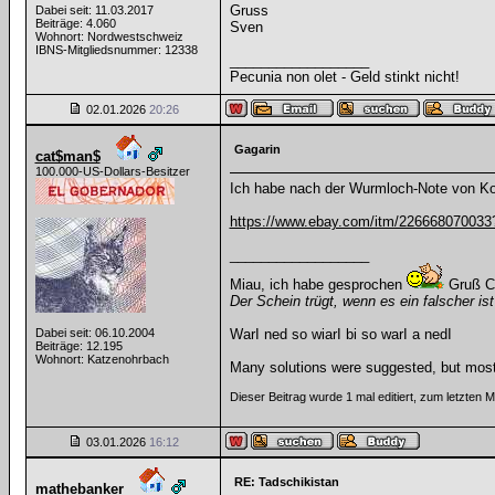
Gruss
Dabei seit: 11.03.2017
Beiträge: 4.060
Sven
Wohnort: Nordwestschweiz
IBNS-Mitgliedsnummer: 12338
__________________
Pecunia non olet - Geld stinkt nicht!
02.01.2026
20:26
Gagarin
cat$man$
100.000-US-Dollars-Besitzer
Ich habe nach der Wurmloch-Note von Koe
https://www.ebay.com/itm/226668070
__________________
Miau, ich habe gesprochen
Gruß C
Der Schein trügt, wenn es ein falscher ist
Dabei seit: 06.10.2004
WarI ned so wiarI bi so warI a nedI
Beiträge: 12.195
Wohnort: Katzenohrbach
Many solutions were suggested, but most 
Dieser Beitrag wurde 1 mal editiert, zum letzten
03.01.2026
16:12
RE: Tadschikistan
mathebanker