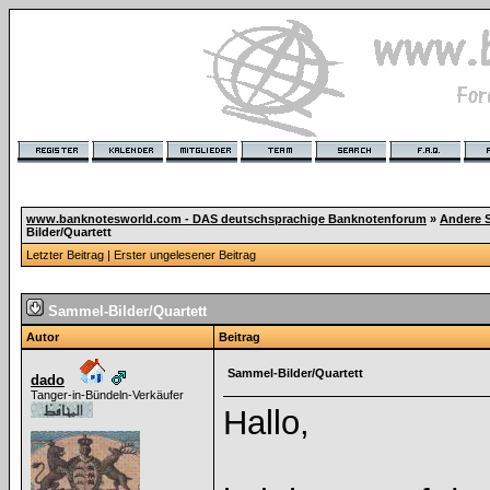
www.banknotesworld.com - DAS deutschsprachige Banknotenforum
»
Andere 
Bilder/Quartett
Letzter Beitrag
|
Erster ungelesener Beitrag
Sammel-Bilder/Quartett
Autor
Beitrag
Sammel-Bilder/Quartett
dado
Tanger-in-Bündeln-Verkäufer
Hallo,