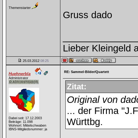
Themenstarter
Gruss dado
______________
Lieber Kleingeld a
25.03.2012
08:25
RE: Sammel-Bilder/Quartett
Huehnerbla
Administrator
Zitat:
Original von dad
... der Firma "J
Dabei seit: 17.12.2003
Württbg.
Beiträge: 11.098
Wohnort: Mittelschwaben
IBNS-Mitgliedsnummer: ja