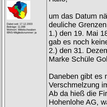
um das Datum näh
deuliche Grenzen
Dabei seit: 17.12.2003
Beiträge: 11.098
Wohnort: Mittelschwaben
1.) den 19. Mai 1
IBNS-Mitgliedsnummer: ja
gab es noch kei
2.) den 31. Deze
Marke Schüle Gol
Daneben gibt es 
Verschmelzung i
Ab da hieß die Fir
Hohenlohe AG, wa