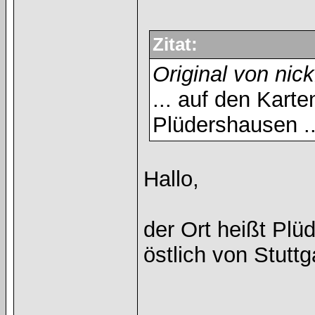
Zitat:
Original von nic
... auf den Karte
Plüdershausen ..
Hallo,
der Ort heißt Plü
östlich von Stuttg
______________