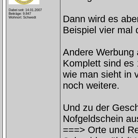
Dabei seit: 14.01.2007
Beiträge: 9.847
Dann wird es abe
Wohnort: Schwedt
Beispiel vier mal 
Andere Werbung a
Komplett sind es 
wie man sieht in v
noch weitere.
Und zu der Geschi
Nofgeldschein a
===> Orte und Re