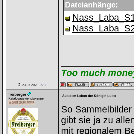
Dateianhänge:
Nass_Laba_S1
Nass_Laba_S2
______________
Too much money 
23.07.2025
15:35
freiberger
Aus dem Leben der Königin Luise
Katalogauswendigkenner
So Sammelbilder s
gibt sie ja zu all
mit regionalem B