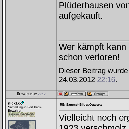
Plüderhausen von
aufgekauft.
______________
Wer kämpft kann v
schon verloren!
Dieser Beitrag wurde 1
24.03.2012
22:16
.
24.03.2012
22:12
nick1k
RE: Sammel-Bilder/Quartett
Sammlung-in-Fort Knox-
Bewahrer
Vielleicht noch 
1923 verschmolz 