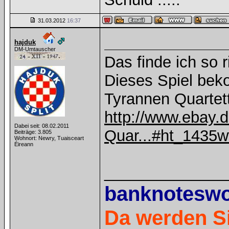
31.03.2012
16:37
hajduk
DM-Umtauscher
Das finde ich so r
Dieses Spiel bek
Tyrannen Quartett
http://www.ebay.d
Dabei seit: 08.02.2011
Quar...#ht_1435w
Beiträge: 3.805
Wohnort: Newry, Tuaisceart
Éireann
______________
banknotesw
Da werden Si