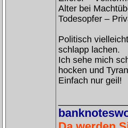
Alter bei Machtü
Todesopfer – Pri
Politisch vielleic
schlapp lachen.
Ich sehe mich sc
hocken und Tyran
Einfach nur geil!
______________
banknotesw
Da werden Si