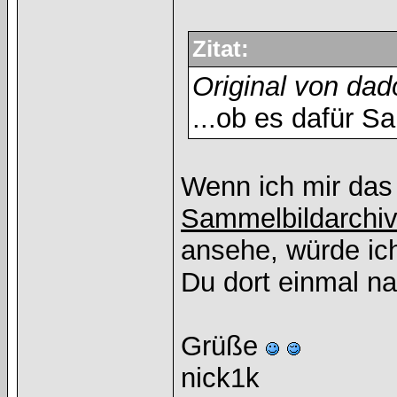
Zitat:
Original von dad
...ob es dafür S
Wenn ich mir das 
Sammelbildarchi
ansehe, würde ich
Du dort einmal n
Grüße
nick1k