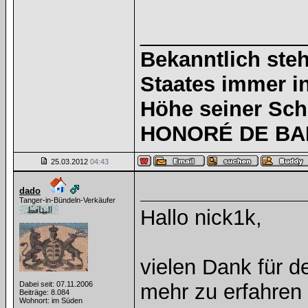
______________
Bekanntlich steh
Staates immer i
Höhe seiner Sc
HONORÉ DE BAL
25.03.2012
04:43
dado
Tanger-in-Bündeln-Verkäufer
Hallo nick1k,
vielen Dank für 
Dabei seit: 07.11.2006
mehr zu erfahren 
Beiträge: 8.084
Wohnort: im Süden