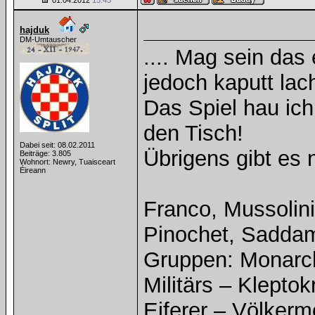
01.04.2012
15:45
hajduk
DM-Umtauscher
.... Mag sein das
jedoch kaputt lac
Das Spiel hau ich
den Tisch!
Dabei seit: 08.02.2011
Übrigens gibt es 
Beiträge: 3.805
Wohnort: Newry, Tuaisceart
Éireann
Franco, Mussolini,
Pinochet, Saddam 
Gruppen: Monarc
Militärs – Klepto
Eiferer – Völkerm