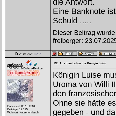
die Antwort.
Eine Banknote is
Schuld .....
Dieser Beitrag wurde 
freiberger: 23.07.20
23.07.2025
15:52
RE: Aus dem Leben der Königin Luise
cat$man$
100.000-US-Dollars-Besitzer
Königin Luise mu
Uroma von Willi I
den französischen
Ohne sie hätte es
Dabei seit: 06.10.2004
Beiträge: 12.195
gegeben - und da
Wohnort: Katzenohrbach