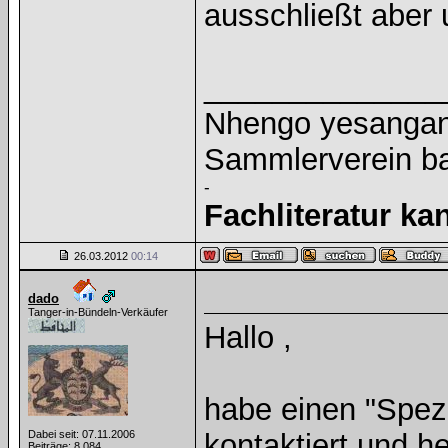
ausschließt aber
______________
Nhengo yesangano
Sammlerverein ba
-
Fachliteratur k
26.03.2012
00:14
dado
Tanger-in-Bündeln-Verkäufer
Hallo ,
habe einen "Spezi
Dabei seit: 07.11.2006
kontaktiert und 
Beiträge: 8.084