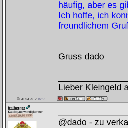
häufig, aber es g
Ich hoffe, ich kon
freundlichem Gru
Gruss dado
______________
Lieber Kleingeld a
31.03.2012
15:52
freiberger
Katalogauswendigkenner
@dado - zu verkau