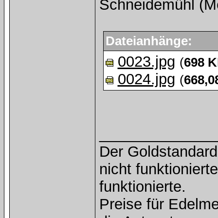
Schneidemühl (Me
Dateianhänge:
0023.jpg
(
698 
0024.jpg
(
668,0
______________
Der Goldstandard 
nicht funktioniert
funktionierte.
Preise für Edelmet