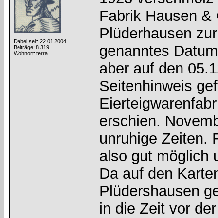
Fabrik Hausen & 
Plüderhausen zu
Dabei seit: 22.01.2004
genanntes Datum h
Beiträge: 8.319
Wohnort: terra
aber auf den 05.11
Seitenhinweis gef
Eierteigwarenfabr
erschien. Novemb
unruhige Zeiten
also gut möglich 
Da auf den Karte
Plüdershausen ge
in die Zeit vor d