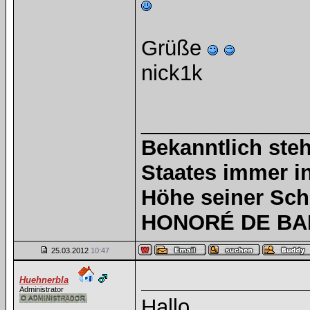
Grüße
nick1k
______________
Bekanntlich steh
Staates immer i
Höhe seiner Sc
HONORÉ DE BAL
25.03.2012
10:47
Huehnerbla
Administrator
Hallo,