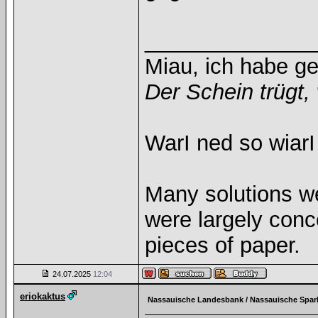
______________
Miau, ich habe g
Der Schein trügt, 
WarI ned so wiarI
Many solutions w
were largely con
pieces of paper.
24.07.2025
12:04
eriokaktus
Nassauische Landesbank / Nassauische Spar