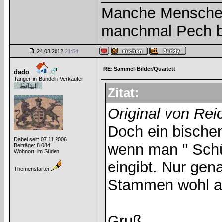
Manche Menschen
manchmal Pech b
24.03.2012
21:54
RE: Sammel-Bilder/Quartett
dado
Tanger-in-Bündeln-Verkäufer
Zitat:
Original von Re
Doch ein bische
Dabei seit: 07.11.2006
wenn man " Schül
Beiträge: 8.084
Wohnort: im Süden
eingibt. Nur gena
Themenstarter
Stammen wohl au
Gruß