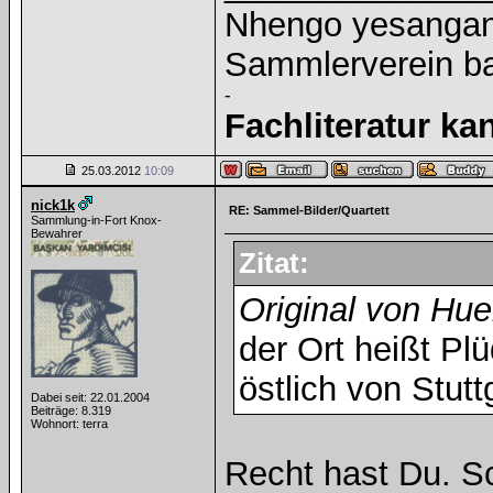
Nhengo yesangano
Sammlerverein ba
-
Fachliteratur k
25.03.2012
10:09
nick1k
RE: Sammel-Bilder/Quartett
Sammlung-in-Fort Knox-
Bewahrer
Zitat:
Original von Hue
der Ort heißt Pl
östlich von Stutt
Dabei seit: 22.01.2004
Beiträge: 8.319
Wohnort: terra
Recht hast Du. Sc