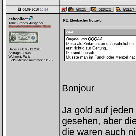
06.09.2016
10:24
cebcollect
RE: Eberbacher Notgeld
Tahiti-Francs-Ausgeber
Zitat:
Original von QQQAA
Diese als Zinkmünzen unansehnlichen T
erst richtig zur Geltung...
Dabei seit: 05.12.2013
Die sind hübsch.
Beiträge: 4.938
Wohnort: Paris
Müsste man im Funck oder Menzel nach
IBNS-Mitgliedsnummer: 11175
Bonjour
Ja gold auf jeden 
gesehen, aber die
die waren auch ni