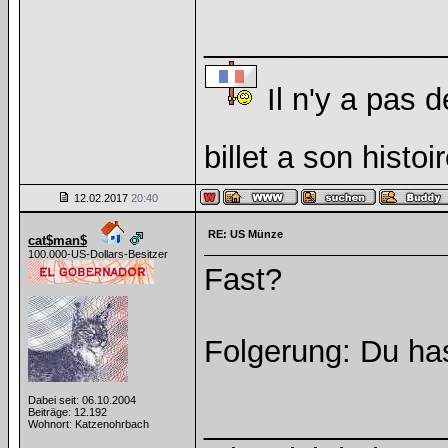
______________
Il n'y a pas d
billet a son histoi
12.02.2017
20:40
RE: US Münze
cat$man$
100.000-US-Dollars-Besitzer
Fast?
Folgerung: Du ha
Dabei seit: 06.10.2004
Beiträge: 12.192
______________
Wohnort: Katzenohrbach