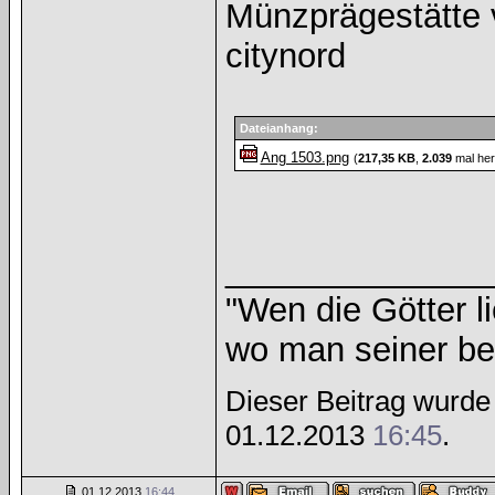
Münzprägestätte v
citynord
Dateianhang:
Ang 1503.png
(
217,35 KB
,
2.039
mal her
______________
"Wen die Götter li
wo man seiner bed
Dieser Beitrag wurde 
01.12.2013
16:45
.
01.12.2013
16:44