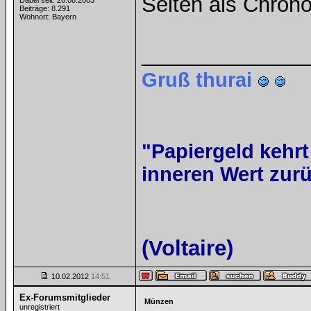
Seiten als Chrono
Dabei seit: 26.08.2003
Beiträge: 8.291
Wohnort: Bayern
______________
Gruß thurai
"Papiergeld kehrt
inneren Wert zurü
(Voltaire)
10.02.2012
14:51
Ex-Forumsmitglieder
Münzen
unregistriert