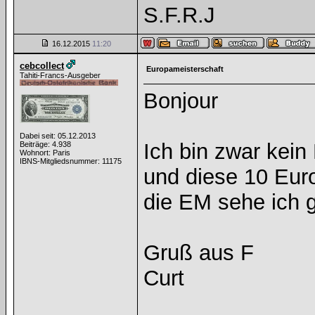
S.F.R.J
16.12.2015
11:20
cebcollect
Europameisterschaft
Tahiti-Francs-Ausgeber
Bonjour
Dabei seit: 05.12.2013
Ich bin zwar kei
Beiträge: 4.938
Wohnort: Paris
IBNS-Mitgliedsnummer: 11175
und diese 10 Eur
die EM sehe ich g
Gruß aus F
Curt