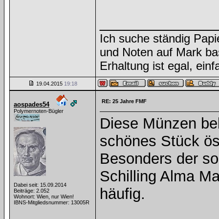
______________
Ich suche ständig Papi
und Noten auf Mark ba
Erhaltung ist egal, ein
19.04.2015
19:18
RE: 25 Jahre FMF
aospades54
Polymernoten-Bügler
Diese Münzen bek
schönes Stück ös
Besonders der so
Schilling Alma Ma
Dabei seit: 15.09.2014
häufig.
Beiträge: 2.052
Wohnort: Wien, nur Wien!
IBNS-Mitgliedsnummer: 13005R