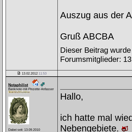
Auszug aus der 
Gruß ABCBA
Dieser Beitrag wurde 
Forumsmitglieder: 1
13.02.2012
11:53
Notaphilist
Banknote-mit-Pinzette-Anfasser
Hallo,
ich hatte mal wie
Nebengebiete.
Dabei seit: 13.09.2010