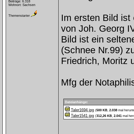
Beiträge: 6.318
Wohnort: Sachsen
Im ersten Bild ist
Themenstarter
von Joh. Georg I
Bild ist ein selte
(Schnee Nr.99) zu
Friedrich, Moritz
Mfg der Notaphili
Dateianhänge:
Taler1694.jpg
(
500 KB
,
2.038
mal herunt
Taler1541.jpg
(
312,26 KB
,
2.041
mal her