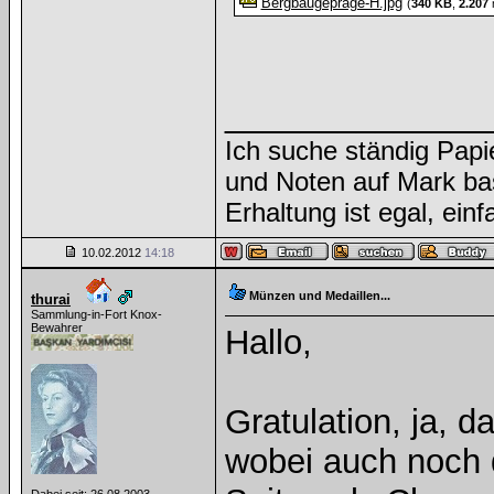
Bergbaugepräge-H.jpg
(
340 KB
,
2.207
m
______________
Ich suche ständig Papi
und Noten auf Mark ba
Erhaltung ist egal, ein
10.02.2012
14:18
Münzen und Medaillen...
thurai
Sammlung-in-Fort Knox-
Bewahrer
Hallo,
Gratulation, ja, 
wobei auch noch 