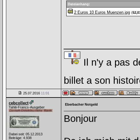
Dateianhang:
2 Euros 10 Euros Muenzen.jpg
(
52,0
______________
Il n'y a pas d
billet a son histoi
25.07.2016
11:01
cebcollect
Eberbacher Notgeld
Tahiti-Francs-Ausgeber
Bonjour
Dabei seit: 05.12.2013
Beiträge: 4.938