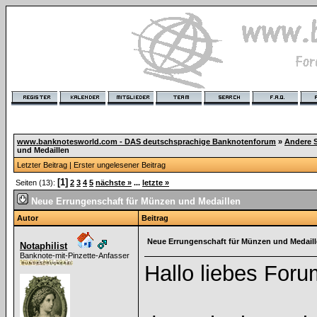
www.banknotesworld.com - DAS deutschsprachige Banknotenforum
»
Andere 
und Medaillen
Letzter Beitrag
|
Erster ungelesener Beitrag
[1]
Seiten (13):
2
3
4
5
nächste »
...
letzte »
Neue Errungenschaft für Münzen und Medaillen
Autor
Beitrag
Neue Errungenschaft für Münzen und Medail
Notaphilist
Banknote-mit-Pinzette-Anfasser
Hallo liebes For