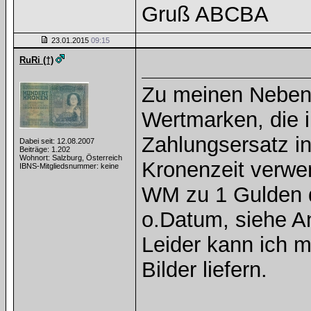
Gruß ABCBA
23.01.2015
09:15
RuRi (†)
Zu meinen Nebeng
Wertmarken, die i
Zahlungsersatz i
Dabei seit: 12.08.2007
Beiträge: 1.202
Wohnort: Salzburg, Österreich
Kronenzeit verwe
IBNS-Mitgliedsnummer: keine
WM zu 1 Gulden d
o.Datum, siehe A
Leider kann ich m
Bilder liefern.