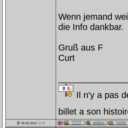
Wenn jemand weis 
die Info dankbar.
Gruß aus F
Curt
______________
Il n'y a pas d
billet a son histoi
06.09.2016
10:28