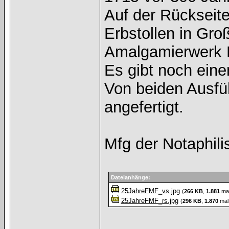
Auf der Rückseite 
Erbstollen in Gr
Amalgamierwerk 
Es gibt noch eine
Von beiden Ausfü
angefertigt.
Mfg der Notaphili
Dateianhänge:
25JahreFMF_vs.jpg
(
266 KB
,
1.881
mal
25JahreFMF_rs.jpg
(
296 KB
,
1.870
mal 