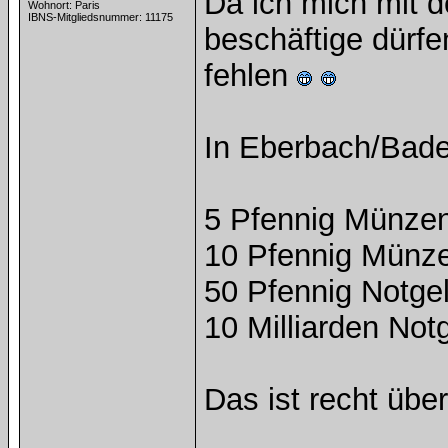
Da ich mich mit 
Wohnort: Paris
IBNS-Mitgliedsnummer: 11175
beschäftige dürfe
fehlen
In Eberbach/Bad
5 Pfennig Münze
10 Pfennig Münz
50 Pfennig Notgel
10 Milliarden Not
Das ist recht über