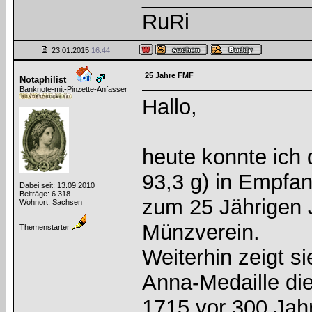
RuRi
23.01.2015
16:44
25 Jahre FMF
Notaphilist
Banknote-mit-Pinzette-Anfasser
Hallo,
heute konnte ich 
93,3 g) in Empfan
Dabei seit: 13.09.2010
Beiträge: 6.318
zum 25 Jährigen 
Wohnort: Sachsen
Münzverein.
Themenstarter
Weiterhin zeigt si
Anna-Medaille die
1715 vor 300 Jah