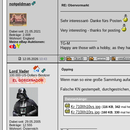
notgeldman
RE: Obervormarkt
Sehr interessant- Danke fürs Posten
Very interesting - thanks for posting
Dabei seit: 21.05.2021
Beiträge: 2.008
Wohnort: England
__________________
Meine eBay-Auktionen:
TG-M
Happy are those with a hobby, as they hav
12.05.2026
10:43
Öpping
Lord Vader
100.000-US-Dollars-Besitzer
Wenn man so eine große Sammlung aufarb
Falsche KN gestempelt, durchgestrichen
Dateianhänge:
Kr 710IIh10vs.jpg
(
116 KB
,
342
mal he
Kr 710IIh10rs.jpg
(
160 KB
,
330
mal he
Dabei seit: 29.05.2005
Beiträge: 12.555
__________________
Wohnort: Österreich