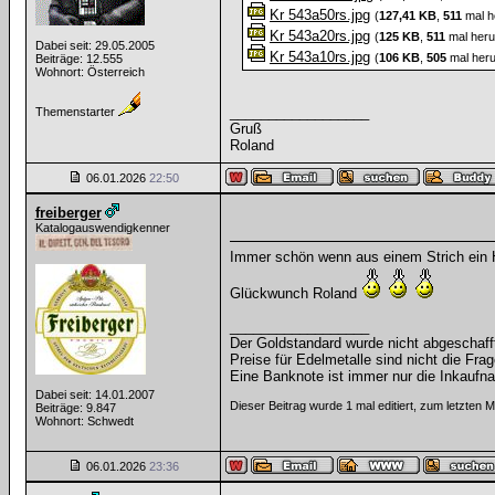
Kr 543a50rs.jpg
(
127,41 KB
,
511
mal h
Kr 543a20rs.jpg
(
125 KB
,
511
mal heru
Dabei seit: 29.05.2005
Kr 543a10rs.jpg
(
106 KB
,
505
mal heru
Beiträge: 12.555
Wohnort: Österreich
__________________
Themenstarter
Gruß
Roland
06.01.2026
22:50
freiberger
Katalogauswendigkenner
Immer schön wenn aus einem Strich ein 
Glückwunch Roland
__________________
Der Goldstandard wurde nicht abgeschafft, 
Preise für Edelmetalle sind nicht die Frag
Eine Banknote ist immer nur die Inkaufna
Dabei seit: 14.01.2007
Dieser Beitrag wurde 1 mal editiert, zum letzten 
Beiträge: 9.847
Wohnort: Schwedt
06.01.2026
23:36