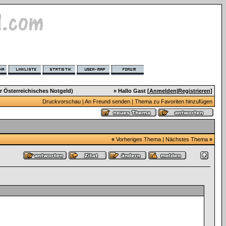
r Österreichisches Notgeld)
» Hallo Gast [
Anmelden
|
Registrieren
]
Druckvorschau
|
An Freund senden
|
Thema zu Favoriten hinzufügen
«
Vorheriges Thema
|
Nächstes Thema
»