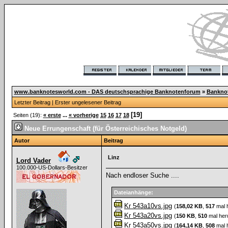
www.banknotesworld.com - DAS deutschsprachige Banknotenforum
»
Bankno
Letzter Beitrag
|
Erster ungelesener Beitrag
[19]
Seiten (19):
« erste
...
« vorherige
15
16
17
18
Neue Errungenschaft (für Österreichisches Notgeld)
Autor
Beitrag
Linz
Lord Vader
100.000-US-Dollars-Besitzer
Nach endloser Suche ....
Dateianhänge:
Kr 543a10vs.jpg
(
158,02 KB
,
517
mal 
Kr 543a20vs.jpg
(
150 KB
,
510
mal her
Kr 543a50vs.jpg
(
164,14 KB
,
508
mal 