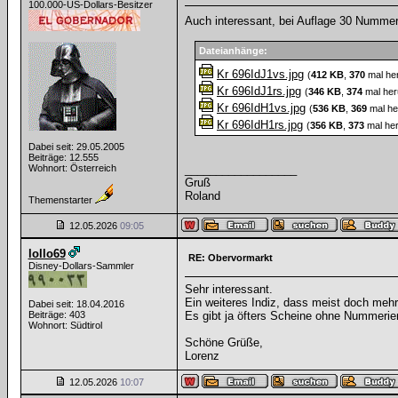
100.000-US-Dollars-Besitzer
Auch interessant, bei Auflage 30 Numme
Dateianhänge:
Kr 696IdJ1vs.jpg
(
412 KB
,
370
mal he
Kr 696IdJ1rs.jpg
(
346 KB
,
374
mal her
Kr 696IdH1vs.jpg
(
536 KB
,
369
mal he
Kr 696IdH1rs.jpg
(
356 KB
,
373
mal her
Dabei seit: 29.05.2005
Beiträge: 12.555
Wohnort: Österreich
__________________
Gruß
Roland
Themenstarter
12.05.2026
09:05
lollo69
RE: Obervormarkt
Disney-Dollars-Sammler
Sehr interessant.
Ein weiteres Indiz, dass meist doch meh
Dabei seit: 18.04.2016
Beiträge: 403
Es gibt ja öfters Scheine ohne Nummerie
Wohnort: Südtirol
Schöne Grüße,
Lorenz
12.05.2026
10:07