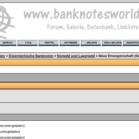
ten
»
Österreichische Banknoten
»
Notgeld und Lagergeld
»
Neue Errungenschaft (fü
heruntergeladen)
untergeladen)
heruntergeladen)