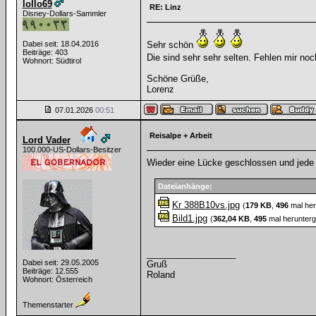
lollo69
RE: Linz
Disney-Dollars-Sammler
Dabei seit: 18.04.2016
Sehr schön
Beiträge: 403
Die sind sehr sehr selten. Fehlen mir no
Wohnort: Südtirol
Schöne Grüße,
Lorenz
07.01.2026
00:51
Reisalpe + Arbeit
Lord Vader
100.000-US-Dollars-Besitzer
Wieder eine Lücke geschlossen und jed
Dateianhänge:
Kr 388B10vs.jpg
(
179 KB
,
496
mal her
Bild1.jpg
(
362,04 KB
,
495
mal herunterg
__________________
Dabei seit: 29.05.2005
Gruß
Beiträge: 12.555
Roland
Wohnort: Österreich
Themenstarter