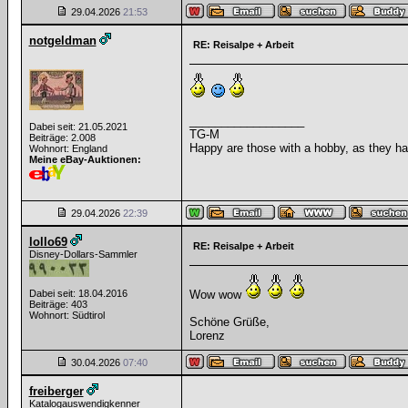
29.04.2026
21:53
notgeldman
RE: Reisalpe + Arbeit
__________________
Dabei seit: 21.05.2021
TG-M
Beiträge: 2.008
Happy are those with a hobby, as they hav
Wohnort: England
Meine eBay-Auktionen:
29.04.2026
22:39
lollo69
RE: Reisalpe + Arbeit
Disney-Dollars-Sammler
Dabei seit: 18.04.2016
Wow wow
Beiträge: 403
Wohnort: Südtirol
Schöne Grüße,
Lorenz
30.04.2026
07:40
freiberger
Katalogauswendigkenner