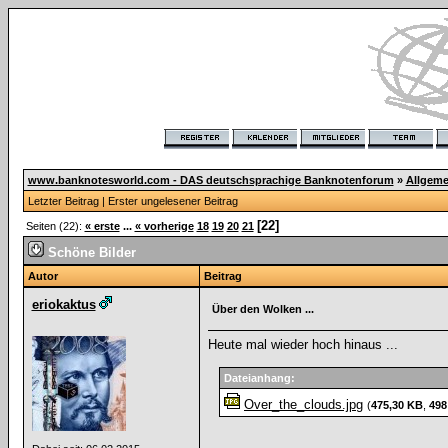
www.banknotesworld.com - DAS deutschsprachige Banknotenforum
»
Allgeme
Letzter Beitrag
|
Erster ungelesener Beitrag
[22]
Seiten (22):
« erste
...
« vorherige
18
19
20
21
Schöne Bilder
Autor
Beitrag
eriokaktus
Über den Wolken ...
Heute mal wieder hoch hinaus ...
Dateianhang:
Over_the_clouds.jpg
(
475,30 KB
,
498