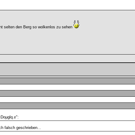
cht selten den Berg so wolkenlos zu sehen
cDoµglq.ƨ":
 falsch geschrieben...