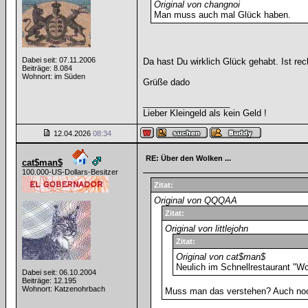
Original von changnoi
Man muss auch mal Glück haben.
Dabei seit: 07.11.2006
Da hast Du wirklich Glück gehabt. Ist re
Beiträge: 8.084
Wohnort: im Süden
Grüße dado
__________________
Lieber Kleingeld als kein Geld !
12.04.2026
08:34
RE: Über den Wolken ...
cat$man$
100.000-US-Dollars-Besitzer
Zitat:
Original von QQQAA
Zitat:
Original von littlejohn
Zitat:
Original von cat$man$
Neulich im Schnellrestaurant "W
Dabei seit: 06.10.2004
Beiträge: 12.195
Wohnort: Katzenohrbach
Muss man das verstehen? Auch noch