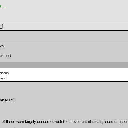
...
ƨ":
ekippt)
eladen)
den)
at$Man$
of these were largely concerned with the movement of small pieces of paper