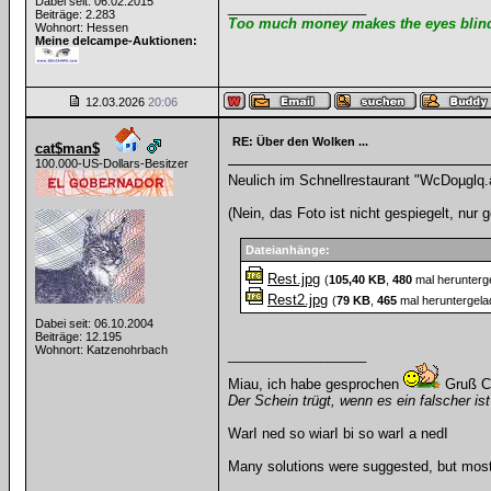
Dabei seit: 06.02.2015
__________________
Beiträge: 2.283
Too much money makes the eyes blind 
Wohnort: Hessen
Meine delcampe-Auktionen:
12.03.2026
20:06
RE: Über den Wolken ...
cat$man$
100.000-US-Dollars-Besitzer
Neulich im Schnellrestaurant "WcDoµglq.
(Nein, das Foto ist nicht gespiegelt, nur g
Dateianhänge:
Rest.jpg
(
105,40 KB
,
480
mal herunterg
Rest2.jpg
(
79 KB
,
465
mal heruntergela
Dabei seit: 06.10.2004
Beiträge: 12.195
Wohnort: Katzenohrbach
__________________
Miau, ich habe gesprochen
Gruß C
Der Schein trügt, wenn es ein falscher ist
WarI ned so wiarI bi so warI a nedI
Many solutions were suggested, but most 