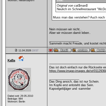
Wohnort: Niederbayern
Zitat:
Original von cat$man$
Neulich im Schnellrestaurant "WcDo
Muss man das verstehen? Auch noch f
Nein müssen wir nicht..
Aber wir müssen damit leben..
__________________
Sammeln macht Freude, und kostet nicht 
11.04.2026
19:57
KaBa
Das ist doch einfach nur die Rückseite 
https://www.imago-images.de/st/0112936
__________________
Das Ding ansich, das ist nur Schein.
Im Kopfe erst entsteht das Sein.
Kapselgeldjäger und -sammler
Dabei seit: 29.05.2010
Beiträge: 984
Wohnort: Berlin