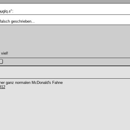
µglq.ƨ":
alsch geschrieben...
viel!
einer ganz normalen McDonald's Fahne
812