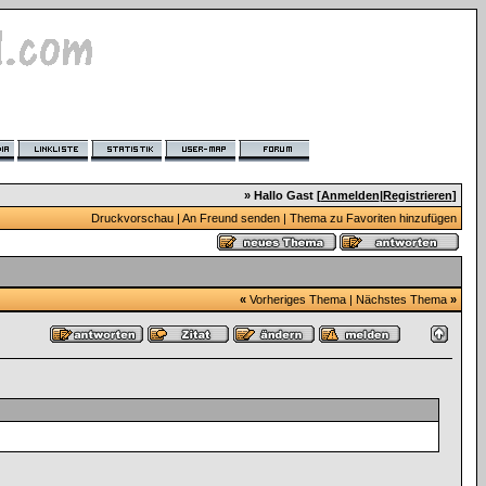
» Hallo Gast [
Anmelden
|
Registrieren
]
Druckvorschau
|
An Freund senden
|
Thema zu Favoriten hinzufügen
«
Vorheriges Thema
|
Nächstes Thema
»