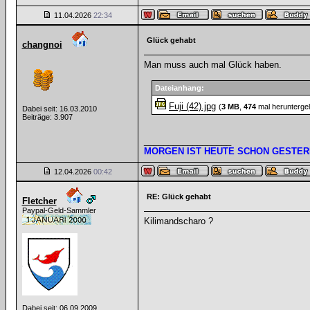
11.04.2026
22:34
Glück gehabt
changnoi
Man muss auch mal Glück haben.
Dateianhang:
Fuji (42).jpg
(
3 MB
,
474
mal herunterge
Dabei seit: 16.03.2010
Beiträge: 3.907
__________________
MORGEN IST HEUTE SCHON GESTER
12.04.2026
00:42
RE: Glück gehabt
Fletcher
Paypal-Geld-Sammler
Kilimandscharo ?
Dabei seit: 06.09.2009