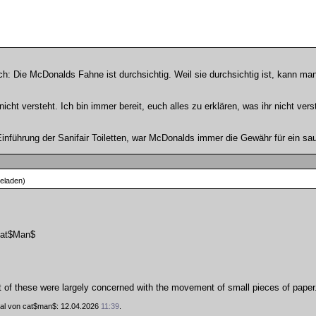
uch: Die McDonalds Fahne ist durchsichtig. Weil sie durchsichtig ist, kann ma
icht versteht. Ich bin immer bereit, euch alles zu erklären, was ihr nicht vers
Einführung der Sanifair Toiletten, war McDonalds immer die Gewähr für ein sa
eladen)
at$Man$
of these were largely concerned with the movement of small pieces of paper
 Mal von cat$man$: 12.04.2026
11:39
.