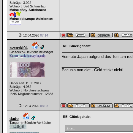
Beiträge: 3.022
Wohnort: Bad Schwartau
Meine eBay-Auktionen:
Meine delcampe-Auktionen:
12.04.2026
07:14
RE: Glück gehabt
svenski04
Giesecke&Devrient-Belästiger
Vermute Japan aufgrund des Torii am rech
__________________
Pecunia non olet - Geld stinkt nicht!
Dabei seit: 11.03.2017
Beiträge: 4.062
Wohnort: Nordwestschweiz
IBNS-Mitgliedsnummer: 12338
12.04.2026
08:03
RE: Glück gehabt
dado
Tanger-in-Bündeln-Verkäufer
Zitat: