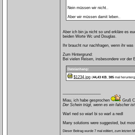
Nein müssen wir nicht..
Aber wir müssen damit leben..
Aber ich bin ja nicht so und erkläre es e
beiden Worte Wc und Douglas.
Ihr braucht nur nachfragen, wenn ihr was n
Zum Hintergrund:
Bei vielen Reisen, insbesondere vor der 
Dateianhang:
$1234.jpg
(
44,43 KB
,
385
mal herunterg
__________________
Miau, ich habe gesprochen
Gruß C
Der Schein trügt, wenn es ein falscher ist
WarI ned so wiarI bi so warI a nedI
Many solutions were suggested, but most 
Dieser Beitrag wurde 7 mal editiert, zum letzten