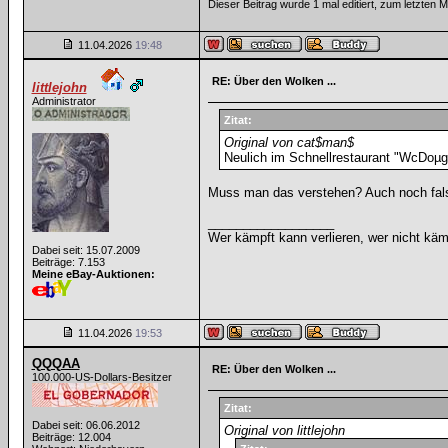
Dieser Beitrag wurde 1 mal editiert, zum letzten
11.04.2026
19:48
RE: Über den Wolken ...
littlejohn
Administrator
Zitat:
Original von cat$man$
Neulich im Schnellrestaurant "WcDoµgl
Muss man das verstehen? Auch noch fals
__________________
Wer kämpft kann verlieren, wer nicht käm
Dabei seit: 15.07.2009
Beiträge: 7.153
Meine eBay-Auktionen:
11.04.2026
19:53
QQQAA
RE: Über den Wolken ...
100.000-US-Dollars-Besitzer
Zitat:
Dabei seit: 06.06.2012
Original von littlejohn
Beiträge: 12.004