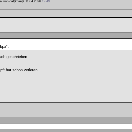
 Mal von cat$man$: 11.04.2026
19:49
.
q.ƨ":
ch geschrieben...
pft hat schon verloren!