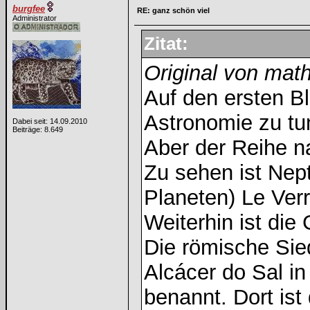
burgfee
RE: ganz schön viel
Administrator
Zitat:
Original von mat
Auf den ersten Bl
Astronomie zu tu
Dabei seit: 14.09.2010
Beiträge: 8.649
Aber der Reihe n
Zu sehen ist Nep
Planeten) Le Verri
Weiterhin ist die
Die römische Sie
Alcácer do Sal i
benannt. Dort is