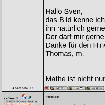
Hallo Sven,
das Bild kenne ich
ihn natürlich gern
Der darf mir gern
Danke für den Hin
Thomas, m.
______________
Mathe ist nicht nur
04.01.2026
17:21
Frankreich
cat$man$
100.000-US-Dollars-Besitzer