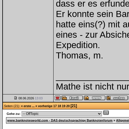
dass er es erfunde
Er konnte sein Ba
hatte eins(?) mit
eines - zur Absic
Expedition.
Thomas, m.
______________
Mathe ist nicht nur
08.06.2026
13:03
[21]
Seiten (21):
« erste
...
« vorherige
17
18
19
20
Gehe zu:
www.banknotesworld.com - DAS deutschsprachige Banknotenforum
»
Allgeme