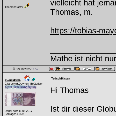
vielleicht hat jem
Themenstarter
Thomas, m.
https://tobias-ma
______________
Mathe ist nicht nur
23.10.2025
11:52
Tadschikistan
svenski04
Giesecke&Devrient-Belästiger
Hi Thomas
Ist dir dieser Glo
Dabei seit: 11.03.2017
Beiträge: 4.059