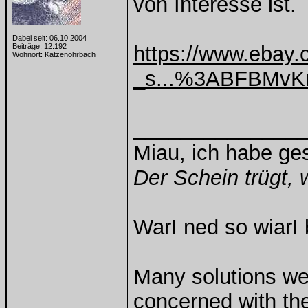
von Interesse ist.
Dabei seit: 06.10.2004
Beiträge: 12.192
https://www.ebay
Wohnort: Katzenohrbach
_s...%3ABFBMv
______________
Miau, ich habe g
Der Schein trügt, 
WarI ned so wiarI 
Many solutions we
concerned with th