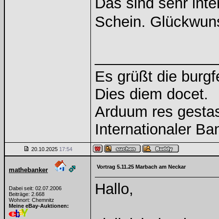
Das sind sehr int
Schein. Glückwu
______________
Es grüßt die burg
Dies diem docet.
Arduum res gestas
Internationaler B
20.10.2025
17:54
Vortrag 5.11.25 Marbach am Neckar
mathebanker
Hallo,
Dabei seit: 02.07.2006
Beiträge: 2.668
Wohnort: Chemnitz
Meine eBay-Auktionen: