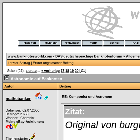
www.banknotesworld.com - DAS deutschsprachige Banknotenforum
»
Allgeme
Letzter Beitrag
|
Erster ungelesener Beitrag
[21]
Seiten (21):
« erste
...
« vorherige
17
18
19
20
Astronomie auf Banknoten
Autor
Beitrag
RE: Komponist und Astronom
mathebanker
Zitat:
Dabei seit: 02.07.2006
Beiträge: 2.668
Wohnort: Chemnitz
Original von burg
Meine eBay-Auktionen:
Themenstarter