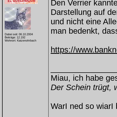
Den Verrier kannte
Darstellung auf d
und nicht eine Alle
man bedenkt, dass
Dabei seit: 06.10.2004
Beiträge: 12.192
Wohnort: Katzenohrbach
https://www.ban
______________
Miau, ich habe g
Der Schein trügt, 
WarI ned so wiarI 