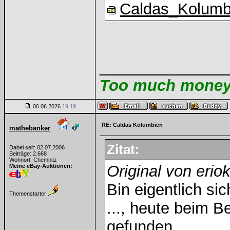
Caldas_Kolumb
______________
Too much money m
06.06.2026
19:19
RE: Caldas Kolumbien
mathebanker
Zitat:
Dabei seit: 02.07.2006
Beiträge: 2.668
Wohnort: Chemnitz
Original von erio
Meine eBay-Auktionen:
Bin eigentlich s
Themenstarter
..., heute beim 
gefunden ...