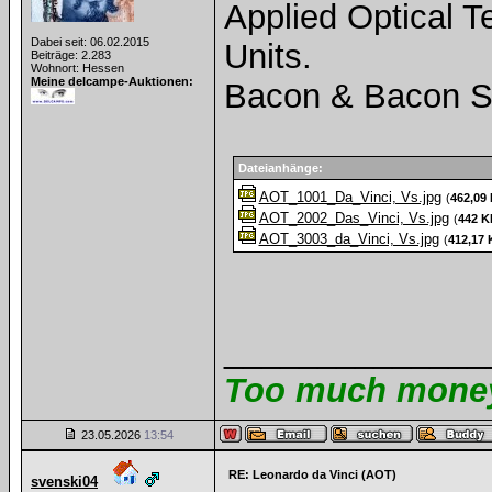
Applied Optical 
Dabei seit: 06.02.2015
Units.
Beiträge: 2.283
Wohnort: Hessen
Meine delcampe-Auktionen:
Bacon & Bacon Sec
Dateianhänge:
AOT_1001_Da_Vinci, Vs.jpg
(
462,09
AOT_2002_Das_Vinci, Vs.jpg
(
442 K
AOT_3003_da_Vinci, Vs.jpg
(
412,17 
______________
Too much money 
23.05.2026
13:54
RE: Leonardo da Vinci (AOT)
svenski04