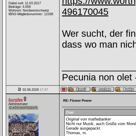
https://www.worth
Dabei seit: 11.03.2017
Beiträge: 4.059
496170045
Wohnort: Nordwestschweiz
IBNS-Mitgliedsnummer: 12338
Wer sucht, der fi
dass wo man nich
______________
Pecunia non olet -
02.06.2026
17:47
burgfee
RE: Flower Power
Administrator
Zitat:
Original von mathebanker
Nicht nur Musik, auch Grüße vom Mond
Gerade ausgepackt.
Thomas, m.