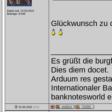
Dabei seit: 14.09.2010
Beiträge: 8.648
Glückwunsch zu 
______________
Es grüßt die burg
Dies diem docet.
Arduum res gesta
Internationaler 
banknotesworld e
02.06.2026
19:11