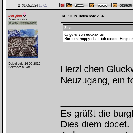
31.05.2026
18:01
burgfee
RE: SICPA Housenote 2026
Administrator
Zitat:
Original von eriokaktus
Bin total happy dass ich diesen Hinguck
Dabei seit: 14.09.2010
Herzlichen Glück
Beiträge: 8.648
Neuzugang, ein to
______________
Es grüßt die burg
Dies diem docet.