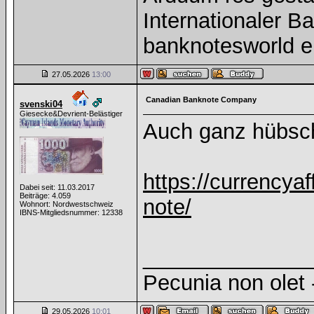
Internationaler 
banknotesworld e
27.05.2026
13:00
Canadian Banknote Company
svenski04
Giesecke&Devrient-Belästiger
Auch ganz hübsc
https://currencyaf
Dabei seit: 11.03.2017
Beiträge: 4.059
note/
Wohnort: Nordwestschweiz
IBNS-Mitgliedsnummer: 12338
______________
Pecunia non olet -
29.05.2026
10:01