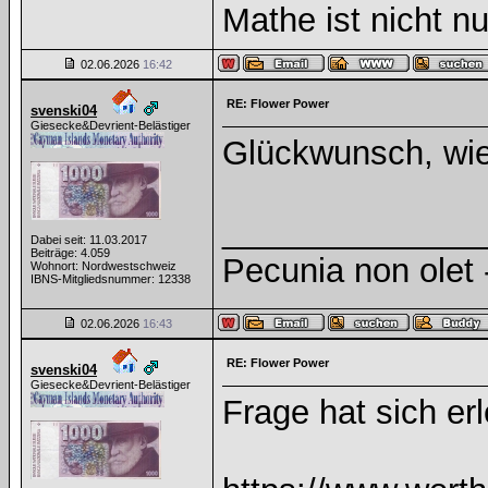
Mathe ist nicht nu
02.06.2026
16:42
RE: Flower Power
svenski04
Giesecke&Devrient-Belästiger
Glückwunsch, wie
______________
Dabei seit: 11.03.2017
Beiträge: 4.059
Pecunia non olet -
Wohnort: Nordwestschweiz
IBNS-Mitgliedsnummer: 12338
02.06.2026
16:43
RE: Flower Power
svenski04
Giesecke&Devrient-Belästiger
Frage hat sich er