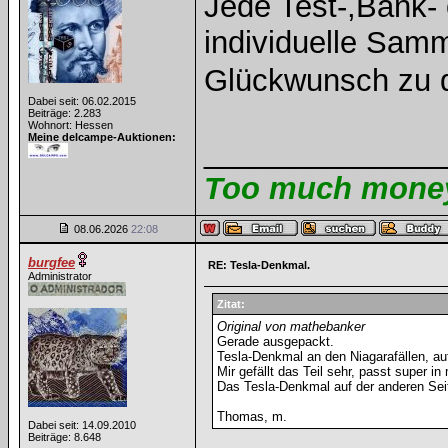
Jede Test-,Bank- 
individuelle Samm
Glückwunsch zu 
Dabei seit: 06.02.2015
Beiträge: 2.283
Wohnort: Hessen
Meine delcampe-Auktionen:
______________
Too much money 
08.06.2026
22:08
burgfee
RE: Tesla-Denkmal.
Administrator
Zitat:
Original von mathebanker
Gerade ausgepackt.
Tesla-Denkmal an den Niagarafällen, au
Mir gefällt das Teil sehr, passt super 
Das Tesla-Denkmal auf der anderen Seite
Thomas, m.
Dabei seit: 14.09.2010
Beiträge: 8.648