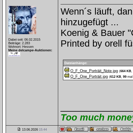
Wenn´s läuft, dan
hinzugefügt ...
Koenig & Bauer "O
Dabei seit: 06.02.2015
Printed by orell fü
Beiträge: 2.283
Wohnort: Hessen
Meine delcampe-Auktionen:
Dateianhänge:
O_F_One_Porträit_Note.jpg
(
664 KB
,
O_F_One_Porträit.jpg
(
612 KB
,
99
mal 
______________
Too much money 
13.06.2026
15:44