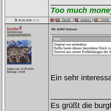
______________
Too much money 
06.06.2026
16:41
burgfee
RE: EURO Testnote
Administrator
Zitat:
Original von eriokaktus
Durfte heute dieses besondere Stück z
Stammt aus einem Einfärbebogen der dur
Dabei seit: 14.09.2010
Beiträge: 8.648
Ein sehr interes
______________
Es grüßt die burg