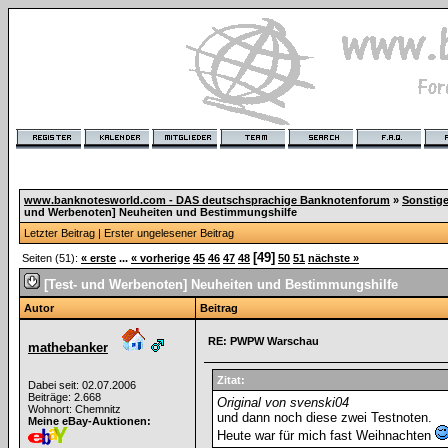
www.banknotesworld.com - DAS deutschsprachige Banknotenforum
»
Sonstig
und Werbenoten] Neuheiten und Bestimmungshilfe
Letzter Beitrag
|
Erster ungelesener Beitrag
[49]
Seiten (51):
« erste
...
« vorherige
45
46
47
48
50
51
nächste »
[Test- und Werbenoten] Neuheiten und Bestimmungshilfe
Autor
Beitrag
RE: PWPW Warschau
mathebanker
Zitat:
Dabei seit: 02.07.2006
Beiträge: 2.668
Original von svenski04
Wohnort: Chemnitz
und dann noch diese zwei Testnoten.
Meine eBay-Auktionen:
Heute war für mich fast Weihnachten