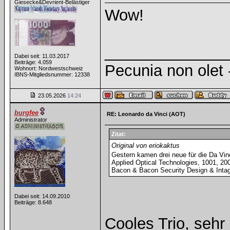
Giesecke&Devrient-Belästiger
Wow!
______________
Dabei seit: 11.03.2017
Beiträge: 4.059
Pecunia non olet -
Wohnort: Nordwestschweiz
IBNS-Mitgliedsnummer: 12338
23.05.2026
14:24
burgfee
RE: Leonardo da Vinci (AOT)
Administrator
Zitat:
Original von eriokaktus
Gestern kamen drei neue für die Da Vin
Applied Optical Technologies, 1001, 20
Bacon & Bacon Security Design & Intagl
Dabei seit: 14.09.2010
Beiträge: 8.648
Cooles Trio, sehr