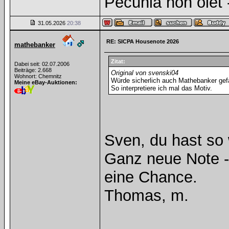
Pecunia non olet -
31.05.2026
20:38
RE: SICPA Housenote 2026
mathebanker
Zitat:
Dabei seit: 02.07.2006
Beiträge: 2.668
Original von svenski04
Wohnort: Chemnitz
Würde sicherlich auch Mathebanker gefal
Meine eBay-Auktionen:
So interpretiere ich mal das Motiv.
Sven, du hast so
Ganz neue Note - v
eine Chance.
Thomas, m.