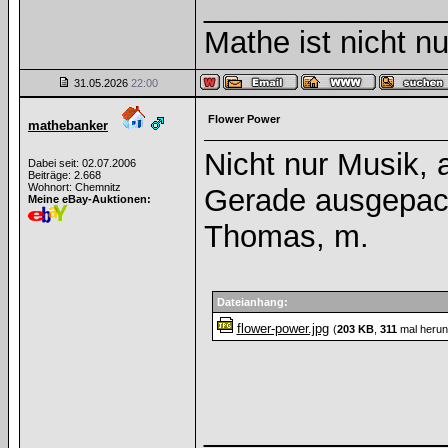
______________
Mathe ist nicht nu
31.05.2026
22:00
Flower Power
mathebanker
Nicht nur Musik,
Dabei seit: 02.07.2006
Beiträge: 2.668
Wohnort: Chemnitz
Gerade ausgepac
Meine eBay-Auktionen:
Thomas, m.
Dateianhang:
flower-power.jpg
(
203 KB
,
311
mal herun
______________