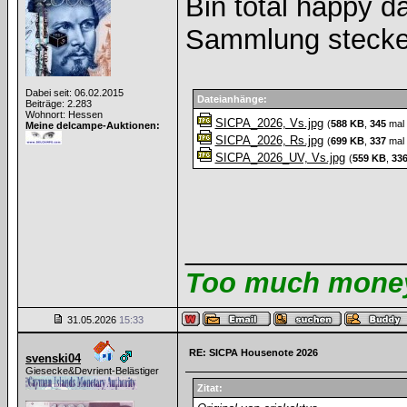
Bin total happy d
Sammlung stecken
Dabei seit: 06.02.2015
Dateianhänge:
Beiträge: 2.283
Wohnort: Hessen
SICPA_2026, Vs.jpg
(
588 KB
,
345
mal 
Meine delcampe-Auktionen:
SICPA_2026, Rs.jpg
(
699 KB
,
337
mal 
SICPA_2026_UV, Vs.jpg
(
559 KB
,
33
______________
Too much money 
31.05.2026
15:33
RE: SICPA Housenote 2026
svenski04
Giesecke&Devrient-Belästiger
Zitat: