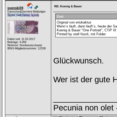
RE: Koenig & Bauer
svenski04
Giesecke&Devrient-Belästiger
Zitat:
Original von eriokaktus
Wenn´s läuft, dann läuft´s, heute der S
Koenig & Bauer "One Portrait", CTiP III
Printed by orell füssli, mit Folder
Dabei seit: 11.03.2017
Beiträge: 4.059
Wohnort: Nordwestschweiz
IBNS-Mitgliedsnummer: 12338
Glückwunsch.
Wer ist der gute 
______________
Pecunia non olet -