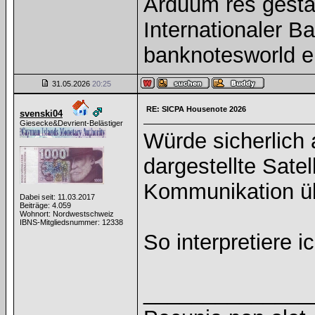
Arduum res gesta
Internationaler 
banknotesworld e
31.05.2026
20:25
RE: SICPA Housenote 2026
svenski04
Giesecke&Devrient-Belästiger
Würde sicherlich 
dargestellte Satel
Kommunikation üb
Dabei seit: 11.03.2017
Beiträge: 4.059
Wohnort: Nordwestschweiz
IBNS-Mitgliedsnummer: 12338
So interpretiere i
______________