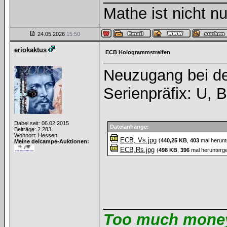
Mathe ist nicht nu
24.05.2026
15:50
eriokaktus
ECB Hologrammstreifen
Neuzugang bei de
Serienpräfix: U,
Dabei seit: 06.02.2015
Dateianhänge:
Beiträge: 2.283
Wohnort: Hessen
ECB, Vs.jpg
(
440,25 KB
,
403
mal herunt
Meine delcampe-Auktionen:
ECB,Rs.jpg
(
498 KB
,
396
mal herunterge
______________
Too much money 