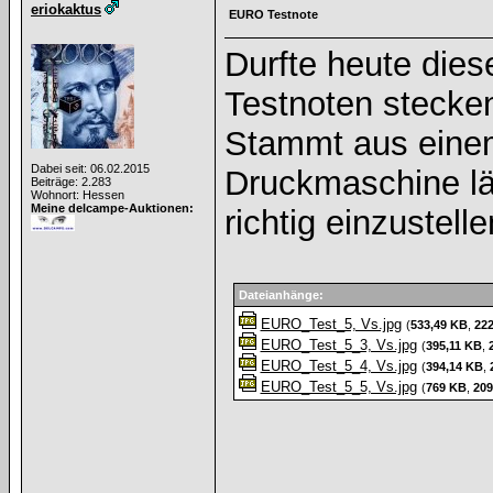
eriokaktus
EURO Testnote
Durfte heute die
Testnoten stecken
Stammt aus einem
Dabei seit: 06.02.2015
Druckmaschine lä
Beiträge: 2.283
Wohnort: Hessen
Meine delcampe-Auktionen:
richtig einzustelle
Dateianhänge:
EURO_Test_5, Vs.jpg
(
533,49 KB
,
22
EURO_Test_5_3, Vs.jpg
(
395,11 KB
,
EURO_Test_5_4, Vs.jpg
(
394,14 KB
,
EURO_Test_5_5, Vs.jpg
(
769 KB
,
209