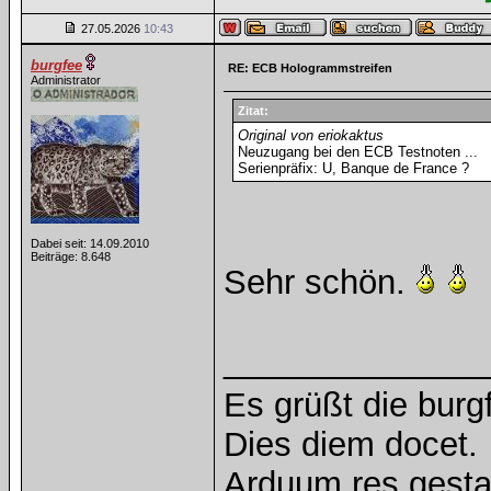
27.05.2026
10:43
burgfee
RE: ECB Hologrammstreifen
Administrator
Zitat:
Original von eriokaktus
Neuzugang bei den ECB Testnoten ...
Serienpräfix: U, Banque de France ?
Dabei seit: 14.09.2010
Beiträge: 8.648
Sehr schön.
______________
Es grüßt die burg
Dies diem docet.
Arduum res gesta