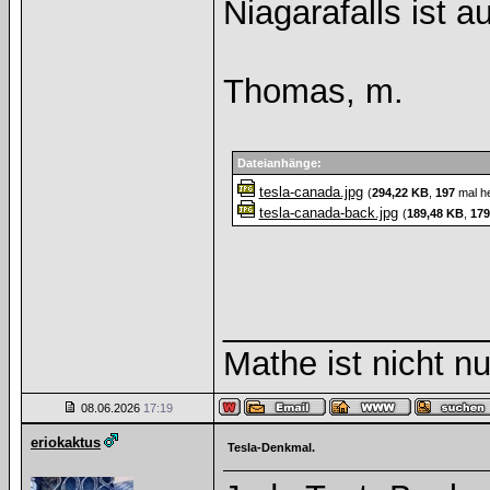
Niagarafalls ist a
Thomas, m.
Dateianhänge:
tesla-canada.jpg
(
294,22 KB
,
197
mal he
tesla-canada-back.jpg
(
189,48 KB
,
179
______________
Mathe ist nicht nu
08.06.2026
17:19
eriokaktus
Tesla-Denkmal.