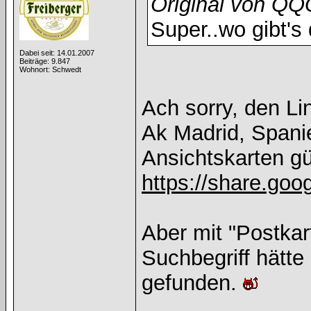
Original von Q
Super..wo gibt's
Dabei seit: 14.01.2007
Beiträge: 9.847
Wohnort: Schwedt
Ach sorry, den L
Ak Madrid, Spani
Ansichtskarten gü
https://share.g
Aber mit "Postkar
Suchbegriff hätt
gefunden.