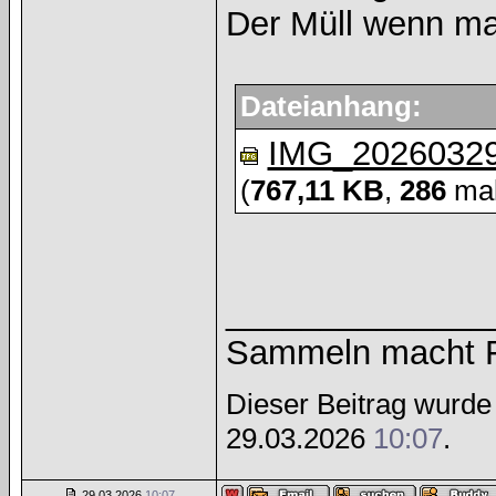
Der Müll wenn mal
Dateianhang:
IMG_20260329
(
767,11 KB
,
286
mal
______________
Sammeln macht Fr
Dieser Beitrag wurde
29.03.2026
10:07
.
29.03.2026
10:07