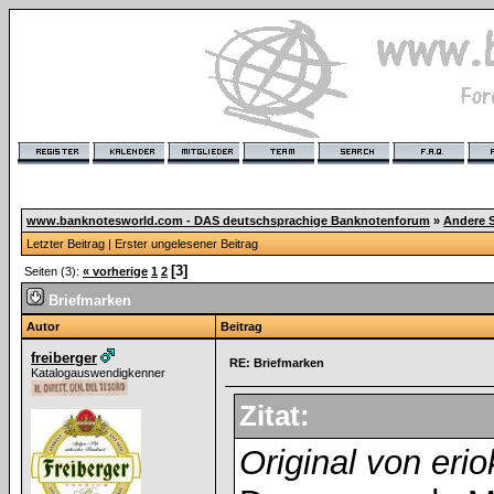
www.banknotesworld.com - DAS deutschsprachige Banknotenforum
»
Andere 
Letzter Beitrag
|
Erster ungelesener Beitrag
[3]
Seiten (3):
« vorherige
1
2
Briefmarken
Autor
Beitrag
freiberger
RE: Briefmarken
Katalogauswendigkenner
Zitat:
Original von eri