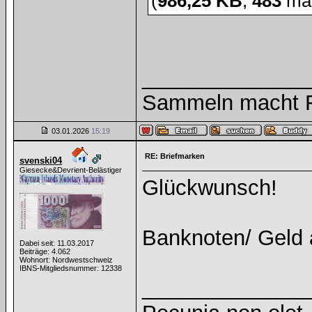
(
986,25 KB
,
483
mal
______________
Sammeln macht Fr
03.01.2026
15:19
RE: Briefmarken
svenski04
Giesecke&Devrient-Belästiger
Glückwunsch!
Banknoten/ Geld 
Dabei seit: 11.03.2017
Beiträge: 4.062
Wohnort: Nordwestschweiz
IBNS-Mitgliedsnummer: 12338
______________