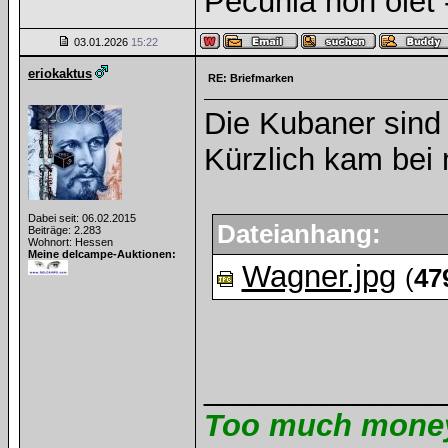
Pecunia non olet -
03.01.2026
15:22
eriokaktus
RE: Briefmarken
Die Kubaner sind c
Kürzlich kam bei 
Dabei seit: 06.02.2015
Dateianhang:
Beiträge: 2.283
Wohnort: Hessen
Meine delcampe-Auktionen:
Wagner.jpg
(
47
______________
Too much money 