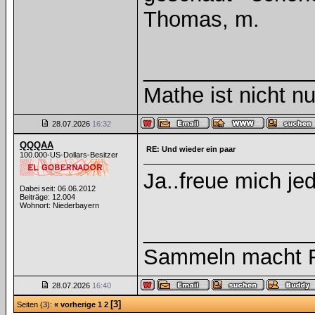
Thomas, m.
______________
Mathe ist nicht nu
28.07.2026
16:32
QQQAA
RE: Und wieder ein paar
100.000-US-Dollars-Besitzer
Ja..freue mich j
Dabei seit: 06.06.2012
Beiträge: 12.004
Wohnort: Niederbayern
______________
Sammeln macht Fr
28.07.2026
16:40
[3]
Seiten (3):
« vorherige
1
2