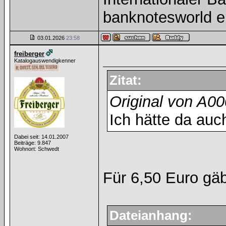
banknotesworld e
03.01.2026
23:58
freiberger
Katalogauswendigkenner
Zitat:
Original von A0
Ich hätte da auc
Dabei seit: 14.01.2007
Beiträge: 9.847
Wohnort: Schwedt
Für 6,50 Euro gä
Dateianhang: