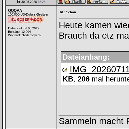
30.05.2026
15:23
QQQAA
RE: Schön
100.000-US-Dollars-Besitzer
Heute kamen wied
Dabei seit: 06.06.2012
Beiträge: 12.004
Brauch da etz ma
Wohnort: Niederbayern
Dateianhang:
IMG_20260711
KB
,
206
mal herunte
______________
Sammeln macht Fr