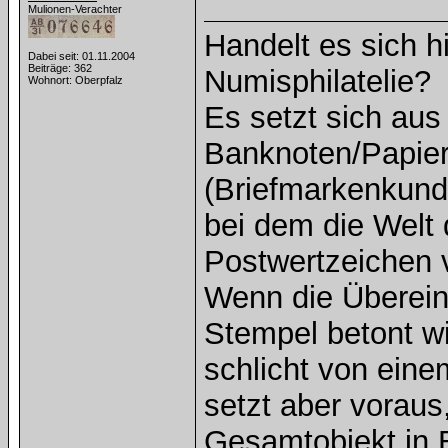
Mulionen-Verachter
Handelt es sich h
Dabei seit: 01.11.2004
Beiträge: 362
Numisphilatelie?
Wohnort: Oberpfalz
Es setzt sich au
Banknoten/Papierg
(Briefmarkenkund
bei dem die Welt
Postwertzeichen 
Wenn die Überein
Stempel betont w
schlicht von ein
setzt aber voraus
Gesamtobjekt in B