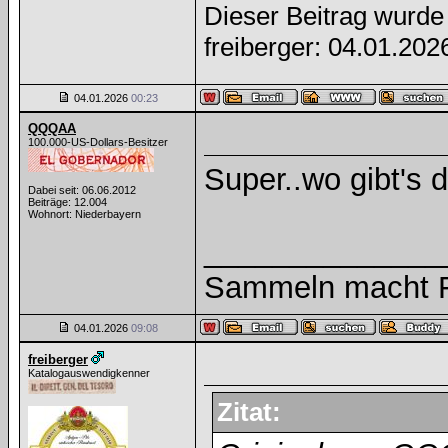
Dieser Beitrag wurde 
freiberger: 04.01.20
04.01.2026
00:23
QQQAA
100.000-US-Dollars-Besitzer
Super..wo gibt's 
Dabei seit: 06.06.2012
Beiträge: 12.004
Wohnort: Niederbayern
______________
Sammeln macht Fr
04.01.2026
09:08
freiberger
Katalogauswendigkenner
Zitat: