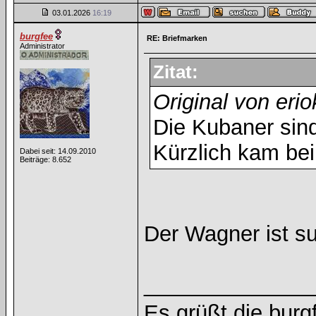
03.01.2026
16:19
burgfee
RE: Briefmarken
Administrator
Zitat:
Original von eri
Die Kubaner sind 
Kürzlich kam bei
Dabei seit: 14.09.2010
Beiträge: 8.652
Der Wagner ist s
______________
Es grüßt die burg