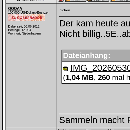
QQQAA
Schön
100.000-US-Dollars-Besitzer
Der kam heute au
Dabei seit: 06.06.2012
Beiträge: 12.004
Nicht billig..5E..a
Wohnort: Niederbayern
Dateianhang:
IMG_20260530
(
1,04 MB
,
260
mal h
______________
Sammeln macht Fr