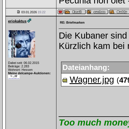
Pecunia non olet -
03.01.2026
15:22
eriokaktus
RE: Briefmarken
Die Kubaner sind c
Kürzlich kam bei 
Dabei seit: 06.02.2015
Dateianhang:
Beiträge: 2.283
Wohnort: Hessen
Meine delcampe-Auktionen:
Wagner.jpg
(
47
______________
Too much money 