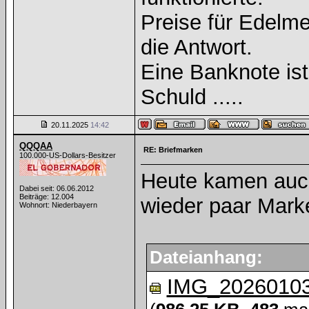
Preise für Edelmet
die Antwort.
Eine Banknote is
Schuld .....
20.11.2025
14:42
QQQAA
RE: Briefmarken
100.000-US-Dollars-Besitzer
Heute kamen auc
Dabei seit: 06.06.2012
Beiträge: 12.004
wieder paar Mark
Wohnort: Niederbayern
Dateianhang:
IMG_20260103