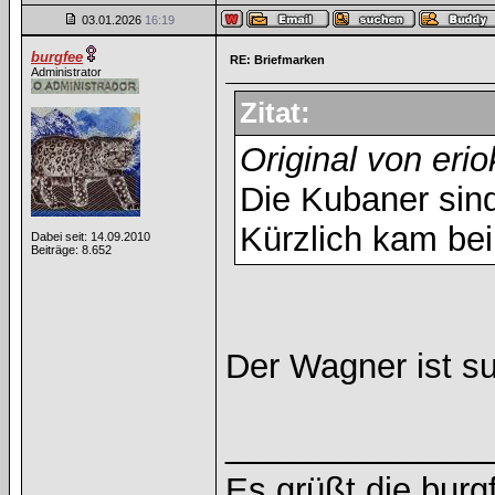
03.01.2026
16:19
burgfee
RE: Briefmarken
Administrator
Zitat:
Original von eri
Die Kubaner sind 
Kürzlich kam bei
Dabei seit: 14.09.2010
Beiträge: 8.652
Der Wagner ist s
______________
Es grüßt die burg