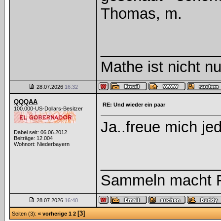
Thomas, m.
______________
Mathe ist nicht nu
28.07.2026
16:32
QQQAA
RE: Und wieder ein paar
100.000-US-Dollars-Besitzer
Ja..freue mich j
Dabei seit: 06.06.2012
Beiträge: 12.004
Wohnort: Niederbayern
______________
Sammeln macht Fr
28.07.2026
16:40
[3]
Seiten (3):
« vorherige
1
2