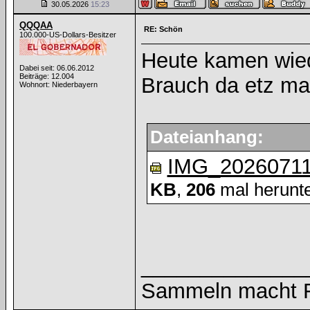
30.05.2026
15:23
QQQAA
RE: Schön
100.000-US-Dollars-Besitzer
Heute kamen wied
Dabei seit: 06.06.2012
Beiträge: 12.004
Brauch da etz ma
Wohnort: Niederbayern
Dateianhang:
IMG_20260711
KB
,
206
mal herunte
______________
Sammeln macht Fr