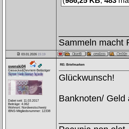
(
986,25 KB
,
483
mal
______________
Sammeln macht Fr
03.01.2026
15:19
RE: Briefmarken
svenski04
Giesecke&Devrient-Belästiger
Glückwunsch!
Banknoten/ Geld 
Dabei seit: 11.03.2017
Beiträge: 4.062
Wohnort: Nordwestschweiz
IBNS-Mitgliedsnummer: 12338
______________