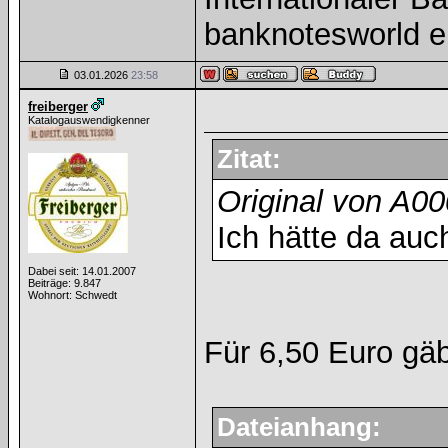
banknotesworld e
03.01.2026
23:58
freiberger
Katalogauswendigkenner
Zitat:
Original von A0
Ich hätte da auc
Dabei seit: 14.01.2007
Beiträge: 9.847
Wohnort: Schwedt
Für 6,50 Euro gä
Dateianhang: