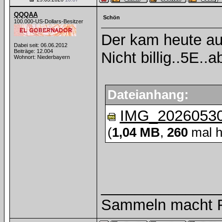
QQQAA
Schön
100.000-US-Dollars-Besitzer
Der kam heute au
Dabei seit: 06.06.2012
Beiträge: 12.004
Nicht billig..5E..a
Wohnort: Niederbayern
Dateianhang:
IMG_20260530
(
1,04 MB
,
260
mal h
______________
Sammeln macht Fr