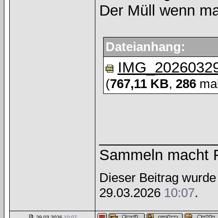
Der Müll wenn mal
Dateianhang:
IMG_20260329
(
767,11 KB
,
286
mal
______________
Sammeln macht Fr
Dieser Beitrag wurde
29.03.2026
10:07
.
29.03.2026
10:07