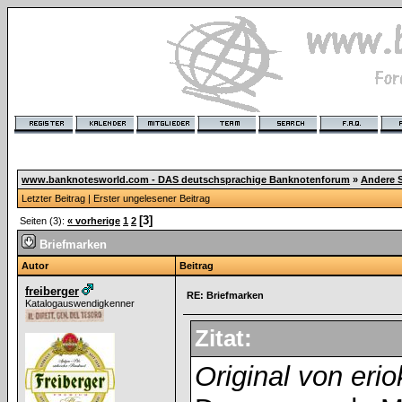
www.banknotesworld.com - DAS deutschsprachige Banknotenforum
»
Andere 
Letzter Beitrag
|
Erster ungelesener Beitrag
[3]
Seiten (3):
« vorherige
1
2
Briefmarken
Autor
Beitrag
freiberger
RE: Briefmarken
Katalogauswendigkenner
Zitat:
Original von eri