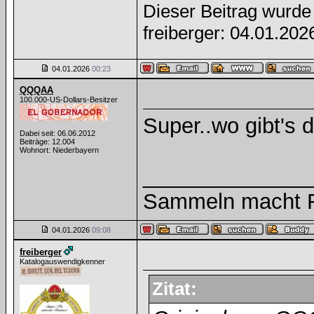
Dieser Beitrag wurde 
freiberger: 04.01.20
04.01.2026
00:23
QQQAA
100.000-US-Dollars-Besitzer
Super..wo gibt's 
Dabei seit: 06.06.2012
Beiträge: 12.004
Wohnort: Niederbayern
______________
Sammeln macht Fr
04.01.2026
09:08
freiberger
Katalogauswendigkenner
Zitat: