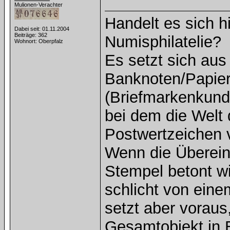
Mulionen-Verachter
Handelt es sich h
Dabei seit: 01.11.2004
Beiträge: 362
Numisphilatelie?
Wohnort: Oberpfalz
Es setzt sich au
Banknoten/Papierg
(Briefmarkenkund
bei dem die Welt
Postwertzeichen 
Wenn die Überein
Stempel betont w
schlicht von ein
setzt aber voraus
Gesamtobjekt in B