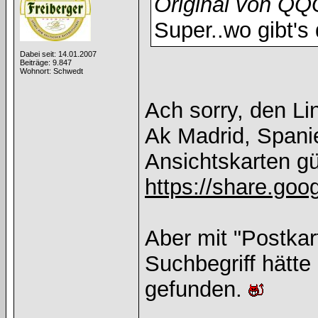
Original von Q
Super..wo gibt's
Dabei seit: 14.01.2007
Beiträge: 9.847
Wohnort: Schwedt
Ach sorry, den L
Ak Madrid, Spani
Ansichtskarten gü
https://share.g
Aber mit "Postkar
Suchbegriff hätt
gefunden.